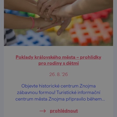
Poklady královského města – prohlídky
pro rodiny s dětmi
26. 8. '26
Objevte historické centrum Znojma
zábavnou formou! Turistické informační
centrum města Znojma připravilo během
letních prázdnin pravidelné komentované
prohlédnout
prohlídky určené především rodinám s