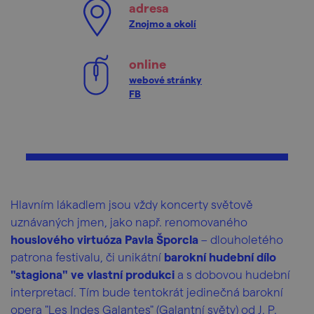
adresa
Znojmo a okolí
online
webové stránky
FB
Hlavním lákadlem jsou vždy koncerty světově
uznávaných jmen, jako např. renomovaného
houslového virtuóza Pavla Šporcla
– dlouholetého
patrona festivalu, či unikátní
barokní hudební dílo
"stagiona" ve vlastní produkci
a s dobovou hudební
interpretací. Tím bude tentokrát jedinečná barokní
opera "Les Indes Galantes" (Galantní světy) od J. P.