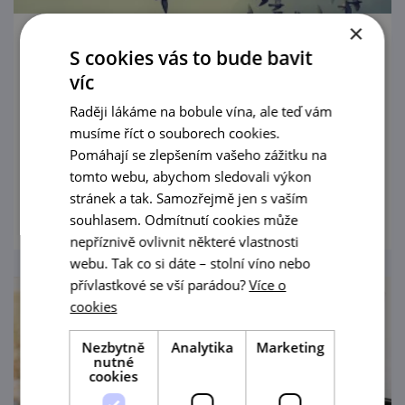
×
Znojmo ve středověku (Znojmo 800 let)
S cookies vás to bude bavit
víc
16. 8. '26
Raději lákáme na bobule vína, ale teď vám
Komentovaná prohlídka představí historii
musíme říct o souborech cookies.
hradebního opevnění města Znojmo.
Pomáhají se zlepšením vašeho zážitku na
tomto webu, abychom sledovali výkon
prohlédnout
stránek a tak. Samozřejmě jen s vaším
souhlasem. Odmítnutí cookies může
nepříznivě ovlivnit některé vlastnosti
webu. Tak co si dáte – stolní víno nebo
přívlastkové se vší parádou?
Více o
cookies
Nezbytně
Analytika
Marketing
nutné
cookies