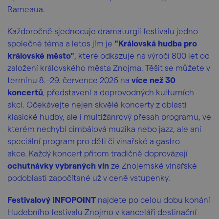
Rameaua.
Každoročně sjednocuje dramaturgii festivalu jedno
společné téma a letos jím je
"Královská hudba pro
královské město"
, které odkazuje na výročí 800 let od
založení královského města Znojma.
Těšit se můžete v
termínu 8.–29. července 2026 na
více než 30
koncertů
, představení a doprovodných kulturních
akcí. Očekávejte nejen skvělé koncerty z oblasti
klasické hudby, ale i multižánrový přesah programu, ve
kterém nechybí cimbálová muzika nebo jazz, ale ani
speciální program pro děti či vinařské a gastro
akce. Každý koncert přitom tradičně doprovázejí
ochutnávky vybraných vín
ze Znojemské vinařské
podoblasti započítané už v ceně vstupenky.
Festivalový INFOPOINT
najdete po celou dobu konání
Hudebního festivalu Znojmo v kanceláři destinační