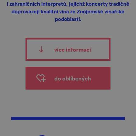
i zahraničních interpretů, jejichž koncerty tradičně
doprovázejí kvalitní vína ze Znojemské vinařské
podoblasti.
více informací
do oblíbených