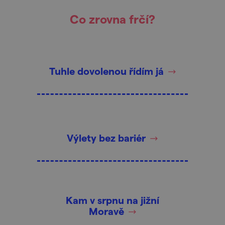
Co zrovna frčí?
Tuhle dovolenou řídím já
Výlety bez bariér
Kam v srpnu na jižní
Moravě