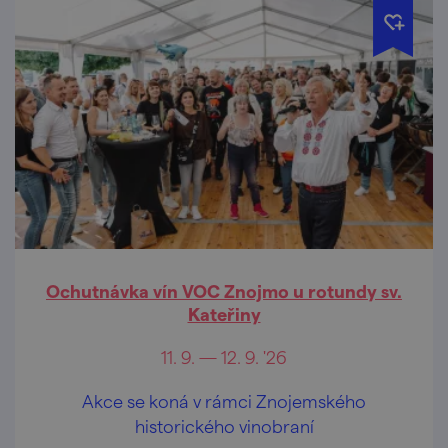
Ochutnávka vín VOC Znojmo u rotundy sv.
Kateřiny
11. 9. — 12. 9. '26
Akce se koná v rámci Znojemského
historického vinobraní