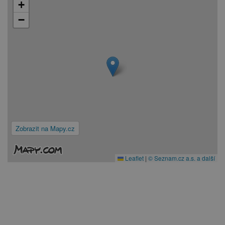
+
−
Zobrazit na Mapy.cz
Leaflet
|
© Seznam.cz a.s. a další