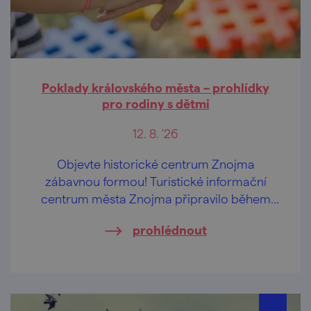
Poklady královského města – prohlídky
pro rodiny s dětmi
12. 8. '26
Objevte historické centrum Znojma
zábavnou formou! Turistické informační
centrum města Znojma připravilo během
letních prázdnin pravidelné komentované
prohlédnout
prohlídky určené především rodinám s
dětmi.