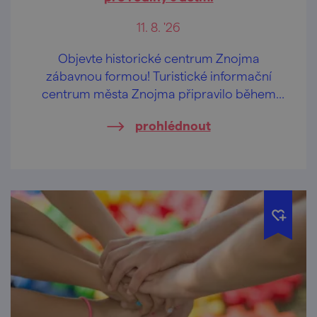
11. 8. '26
Objevte historické centrum Znojma
zábavnou formou! Turistické informační
centrum města Znojma připravilo během
letních prázdnin pravidelné komentované
prohlédnout
prohlídky určené především rodinám s
dětmi.