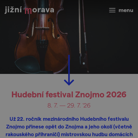
menu
Hudební festival Znojmo 2026
8. 7. — 29. 7. '26
Už 22. ročník mezinárodního Hudebního festivalu
Znojmo přinese opět do Znojma a jeho okolí (včetně
rakouského příhraničí) mistrovskou hudbu domácích