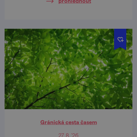
prohlédnout
Gránická cesta časem
27. 8. '26