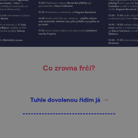
Co zrovna frčí?
Tuhle dovolenou řídím já