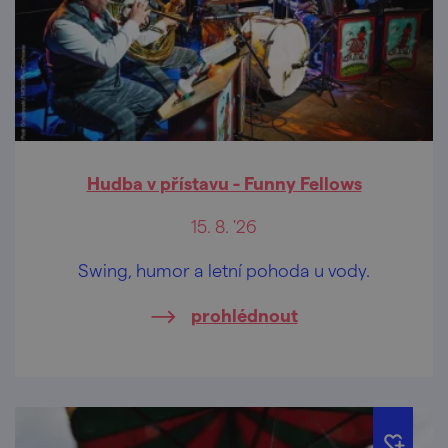
Hudba v přístavu - Funny Fellows
15. 8. '26
Swing, humor a letní pohoda u vody.
prohlédnout