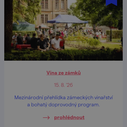
Vína ze zámků
15. 8. '26
Mezinárodní přehlídka zámeckých vinařství
a bohatý doprovodný program.
prohlédnout