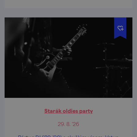
Starák oldies party
29. 8. '26