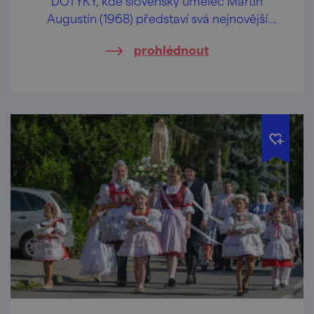
DOTYKY, kde slovenský umělec Martin
Augustín (1968) představí svá nejnovější
malířská a sochařská díla.
prohlédnout