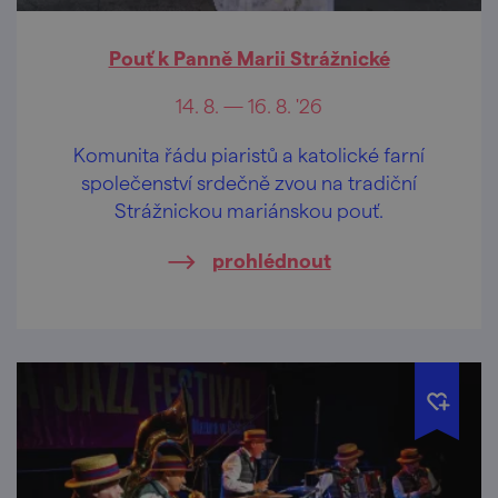
Pouť k Panně Marii Strážnické
14. 8. — 16. 8. '26
Komunita řádu piaristů a katolické farní
společenství srdečně zvou na tradiční
Strážnickou mariánskou pouť.
prohlédnout