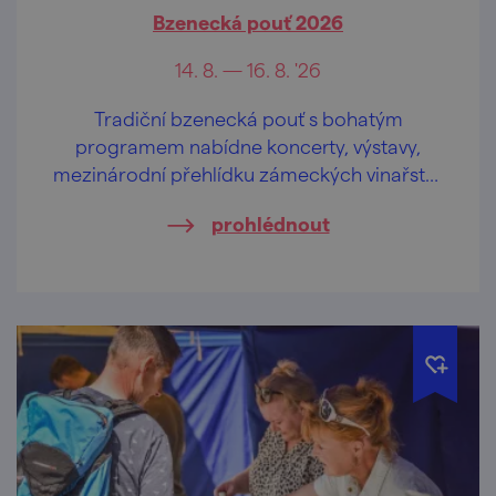
Bzenecká pouť 2026
14. 8. — 16. 8. '26
Tradiční bzenecká pouť s bohatým
programem nabídne koncerty, výstavy,
mezinárodní přehlídku zámeckých vinařství,
atrakce, stánkový prodej i fotbalové utkání.
prohlédnout