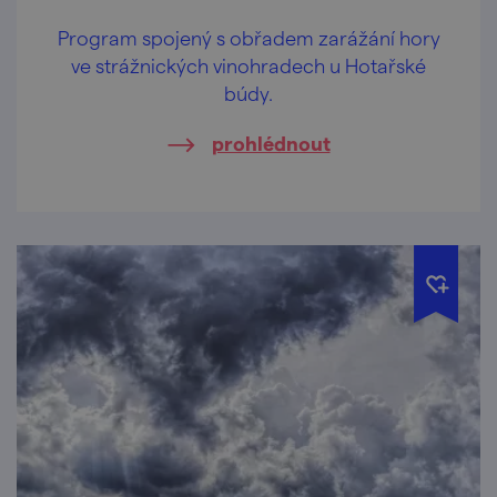
Program spojený s obřadem zarážání hory
ve strážnických vinohradech u Hotařské
búdy.
prohlédnout