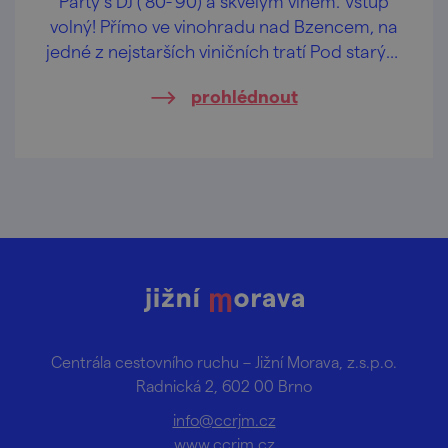
Párty s DJ ('80-'90) a skvělým vínem. Vstup
volný! Přímo ve vinohradu nad Bzencem, na
jedné z nejstarších viničních tratí Pod starým
hradem.
prohlédnout
Centrála cestovního ruchu – Jižní Morava, z.s.p.o.
Radnická 2, 602 00 Brno
info@ccrjm.cz
www.ccrjm.cz