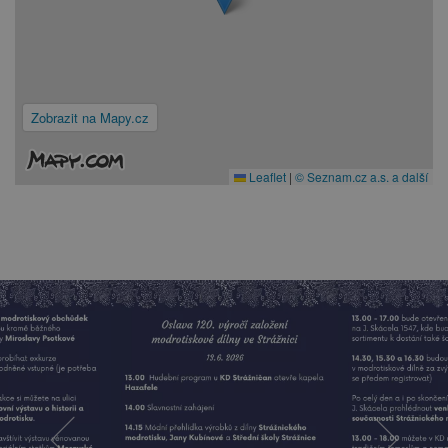
Zobrazit na Mapy.cz
Leaflet
|
© Seznam.cz a.s. a další