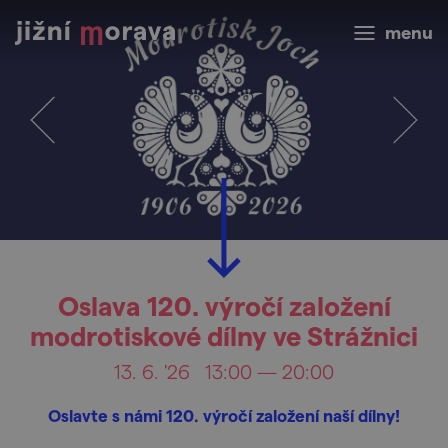
menu
Oslava 120. výročí založení
modrotiskové dílny ve Strážnici
13. 6. '26
13:00 — 20:00
Oslavte s námi 120. výročí založení naší dílny!