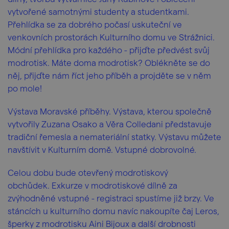
vytvořené samotnými studenty a studentkami.
Přehlídka se za dobrého počasí uskuteční ve
venkovních prostorách Kulturního domu ve Strážnici.
Módní přehlídka pro každého - přijďte předvést svůj
modrotisk. Máte doma modrotisk? Oblékněte se do
něj, přijďte nám říct jeho příběh a projděte se v něm
po mole!
Výstava Moravské příběhy. Výstava, kterou společně
vytvořily Zuzana Osako a Věra Colledani představuje
tradiční řemesla a nemateriální statky. Výstavu můžete
navštívit v Kulturním domě. Vstupné dobrovolné.
Celou dobu bude otevřený modrotiskový
obchůdek. Exkurze v modrotiskové dílně za
zvýhodněné vstupné - registraci spustíme již brzy. Ve
stáncích u kulturního domu navíc nakoupíte čaj Leros,
šperky z modrotisku Aini Bijoux a další drobnosti