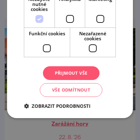
nutné
cookies
Funkční cookies
Nezařazené
cookies
PŘIJMOUT VŠE
VŠE ODMÍTNOUT
ZOBRAZIT PODROBNOSTI
Zarážání hory
22. 8. '26