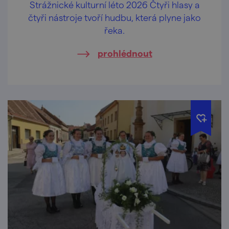
Strážnické kulturní léto 2026 Čtyři hlasy a
čtyři nástroje tvoří hudbu, která plyne jako
řeka.
prohlédnout