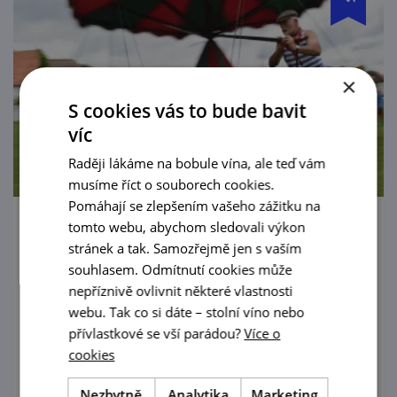
×
S cookies vás to bude bavit
víc
Raději lákáme na bobule vína, ale teď vám
musíme říct o souborech cookies.
Pomáhají se zlepšením vašeho zážitku na
tomto webu, abychom sledovali výkon
Pouť ve skanzenu
stránek a tak. Samozřejmě jen s vaším
souhlasem. Odmítnutí cookies může
15. 8. '26
nepříznivě ovlivnit některé vlastnosti
Návštěvníci strážnického skanzenu se
webu. Tak co si dáte – stolní víno nebo
mohou těšit na nejrůznější aktivity, při
přívlastkové se vší parádou?
Více o
cookies
kterých se zabaví děti i dospělí.
Nezbytně
Analytika
Marketing
prohlédnout