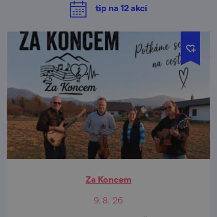
tip na
12
akcí
Za Koncem
9. 8. '26