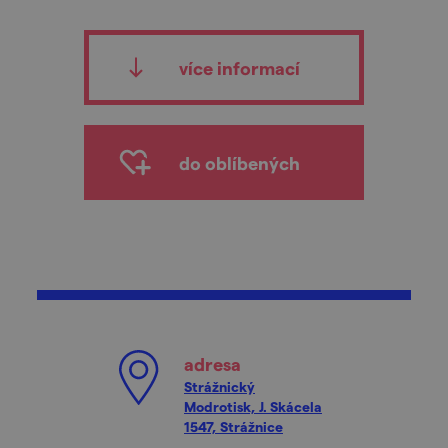
více informací
do oblíbených
adresa
Strážnický
Modrotisk, J. Skácela
1547, Strážnice