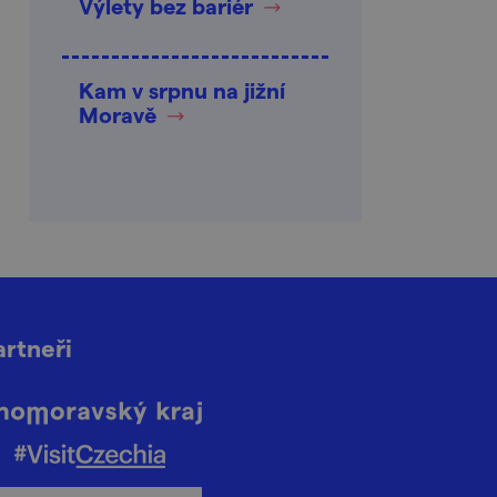
Výlety bez bariér
Kam v srpnu na jižní
Moravě
artneři