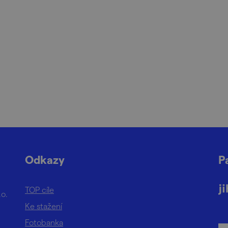
Odkazy
P
TOP cíle
.o.
Ke stažení
Fotobanka