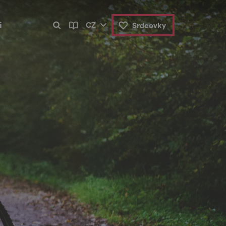
i
CZ
Srdcovky