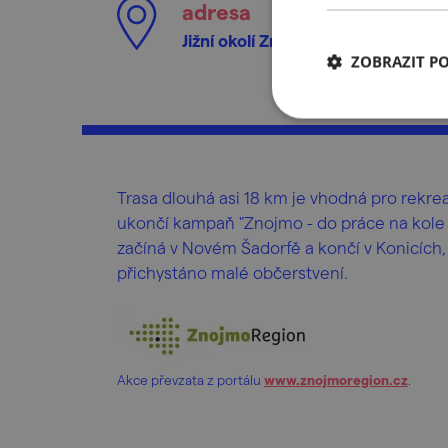
adresa
Jižní okolí Znojma
ZOBRAZIT P
Trasa dlouhá asi 18 km je vhodná pro rekreač
ukončí kampaň "Znojmo - do práce na kole 
začíná v Novém Šadorfě a končí v Konicích,
přichystáno malé občerstvení.
Akce převzata z portálu
www.znojmoregion.cz
.