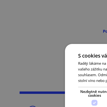
Po
S cookies vá
Raději lákáme na
vašeho zážitku n
souhlasem. Odmítn
stolní víno nebo 
Nezbytně nutn
cookies