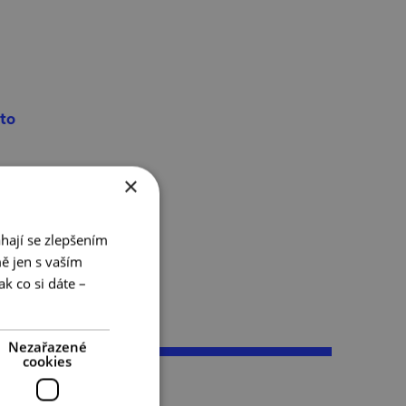
sto
×
h
hají se zlepšením
ě jen s vaším
k co si dáte –
Nezařazené
cookies