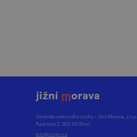
Centrála cestovního ruchu – Jižní Morava, z.s.p
Radnická 2, 602 00 Brno
info@ccrjm.cz