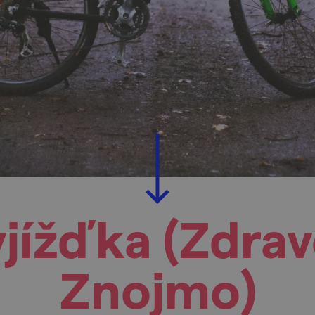
jížďka (Zdra
Znojmo)