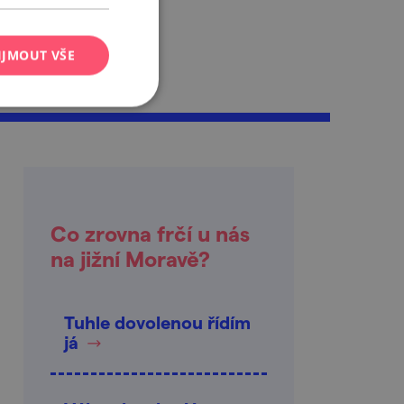
IJMOUT VŠE
Co zrovna frčí u nás
na jižní Moravě?
Tuhle dovolenou řídím
já