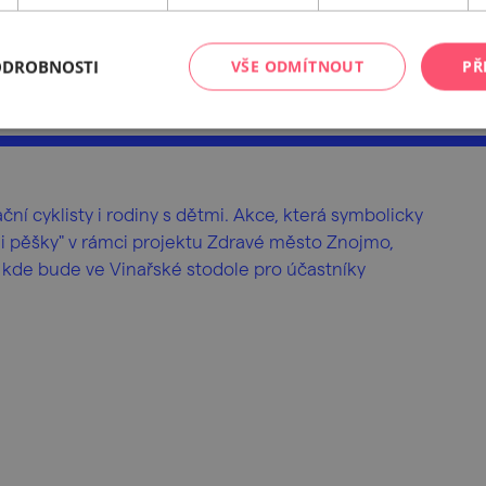
online
webové stránky
ODROBNOSTI
VŠE ODMÍTNOUT
PŘ
ní cyklisty i rodiny s dětmi. Akce, která symbolicky
i pěšky" v rámci projektu Zdravé město Znojmo,
 kde bude ve Vinařské stodole pro účastníky