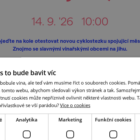
14. 9. '26
10:00
jeďte na kole otestovat novou cyklostezku spojující mě
Znojmo se slavnými vinařskými obcemi na jihu.
s to bude bavit víc
více informací
do oblíbenýc
 bobule vína, ale teď vám musíme říct o souborech cookies. Pomá
a tomto webu, abychom sledovali výkon stránek a tak. Samozřejm
utí cookies může nepříznivě ovlivnit některé vlastnosti webu. Ta
přívlastkové se vší parádou?
Více o cookies
é
Analytika
Marketing
Funkční cookies