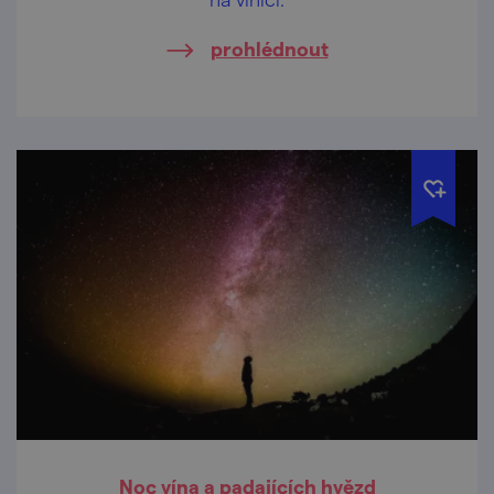
prohlédnout
Noc vína a padajících hvězd