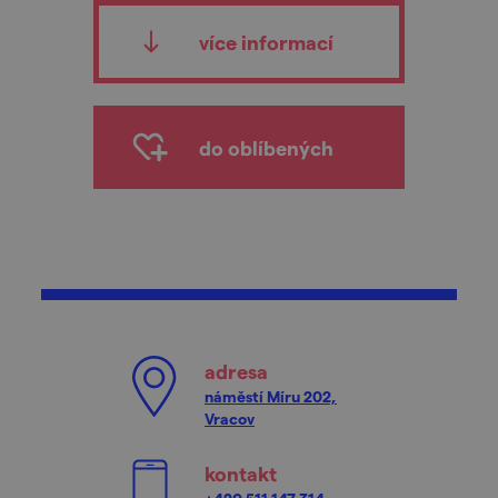
více informací
do oblíbených
adresa
náměstí Míru 202,
Vracov
kontakt