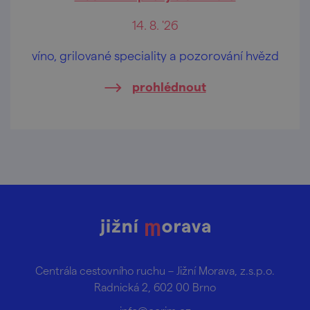
14. 8. '26
víno, grilované speciality a pozorování hvězd
prohlédnout
Centrála cestovního ruchu – Jižní Morava, z.s.p.o.
Radnická 2, 602 00 Brno