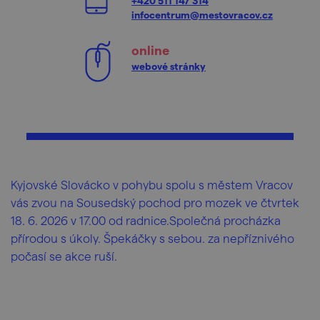
+420 511 147 314
infocentrum@mestovracov.cz
online
webové stránky
Kyjovské Slovácko v pohybu spolu s městem Vracov
vás zvou na Sousedský pochod pro mozek ve čtvrtek
18. 6. 2026 v 17.00 od radnice.Společná procházka
přírodou s úkoly. Špekáčky s sebou. za nepříznivého
počasí se akce ruší.