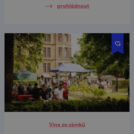
prohlédnout
Vína ze zámků