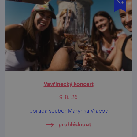
Vavřinecký koncert
9. 8. '26
pořádá soubor Marýnka Vracov
prohlédnout