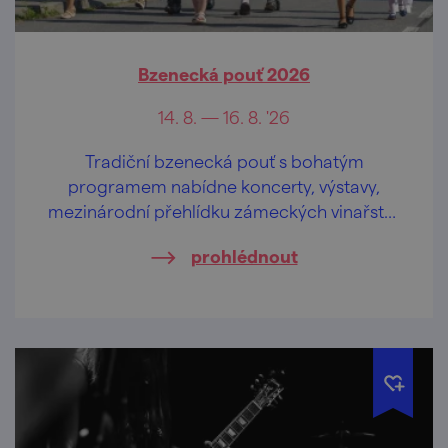
Bzenecká pouť 2026
14. 8. — 16. 8. '26
Tradiční bzenecká pouť s bohatým
programem nabídne koncerty, výstavy,
mezinárodní přehlídku zámeckých vinařství,
atrakce, stánkový prodej i fotbalové utkání.
prohlédnout