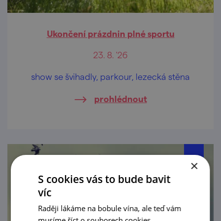
Ukončení prázdnin plné sportu
23. 8. '26
show se švihadly, parkour, lezecká stěna
prohlédnout
×
S cookies vás to bude bavit
víc
Raději lákáme na bobule vína, ale teď vám
musíme říct o souborech cookies.