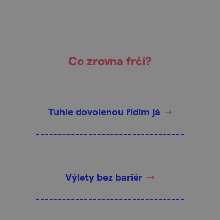
Co zrovna frčí?
Tuhle dovolenou řídím já
Výlety bez bariér