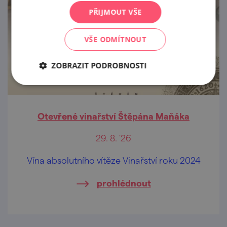
PŘIJMOUT VŠE
VŠE ODMÍTNOUT
ZOBRAZIT PODROBNOSTI
Otevřené vinařství Štěpána Maňáka
29. 8. '26
Vína absolutního vítěze Vinařství roku 2024
prohlédnout