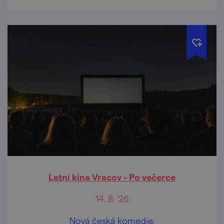
Letní kina Vracov - Po večerce
14. 8. '26
Nová česká komedie.