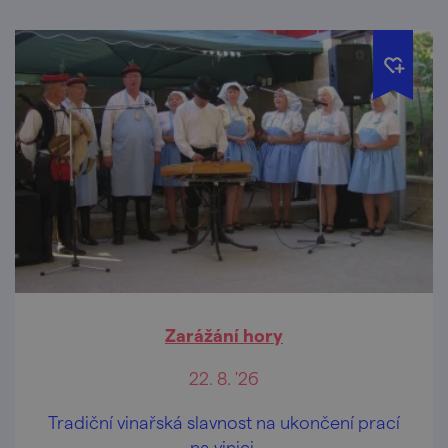
Zarážání hory
22. 8. '26
Tradiční vinařská slavnost na ukončení prací
na vinici.