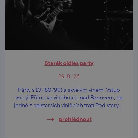
Starák oldies party
29. 8. '26
Párty s DJ ('80-'90) a skvělým vínem. Vstup
volný! Přímo ve vinohradu nad Bzencem, na
jedné z nejstarších viničních tratí Pod starým
hradem.
prohlédnout