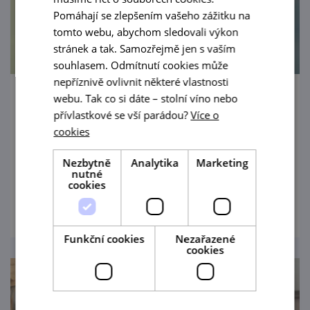
Pomáhají se zlepšením vašeho zážitku na
tomto webu, abychom sledovali výkon
stránek a tak. Samozřejmě jen s vaším
souhlasem. Odmítnutí cookies může
nepříznivě ovlivnit některé vlastnosti
webu. Tak co si dáte – stolní víno nebo
Provozní den Železnice 600
přívlastkové se vší parádou?
Více o
cookies
16. 8. '26
Zahradní železnice 600
Nezbytně
Analytika
Marketing
nutné
cookies
prohlédnout
Funkční cookies
Nezařazené
cookies