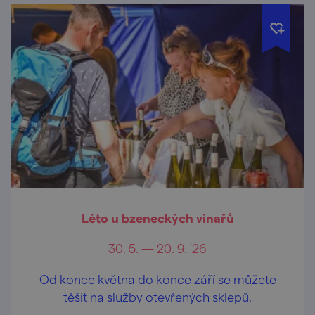
Léto u bzeneckých vinařů
30. 5. — 20. 9. '26
Od konce května do konce září se můžete
těšit na služby otevřených sklepů.