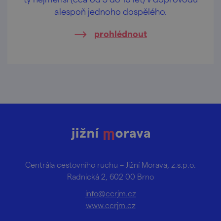
alespoň jednoho dospělého.
prohlédnout
Centrála cestovního ruchu – Jižní Morava, z.s.p.o.
Radnická 2, 602 00 Brno
info@ccrjm.cz
www.ccrjm.cz