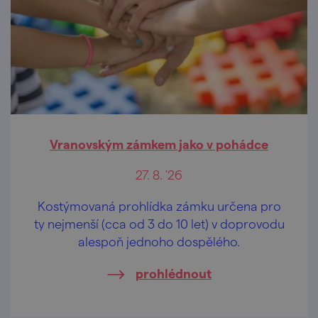
Vranovským zámkem jako v pohádce
27. 8. '26
Kostýmovaná prohlídka zámku určena pro
ty nejmenší (cca od 3 do 10 let) v doprovodu
alespoň jednoho dospělého.
prohlédnout