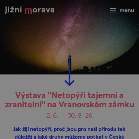
menu
Výstava "Netopýři tajemní a
zranitelní" na Vranovském zámku
2. 6. — 30. 8. '26
Jak žijí netopýři, proč jsou pro naši přírodu tak
důležití a jaké druhy můžeme potkat v České