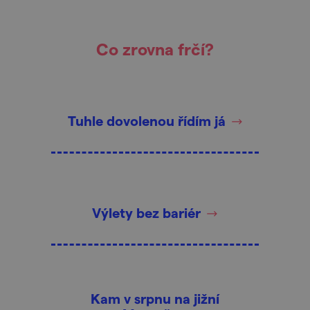
Co zrovna frčí?
Tuhle dovolenou řídím já
Výlety bez bariér
Kam v srpnu na jižní