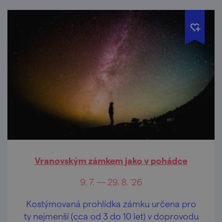
Vranovským zámkem jako v pohádce
9. 7. — 29. 8. '26
Kostýmovaná prohlídka zámku určena pro
ty nejmenší (cca od 3 do 10 let) v doprovodu