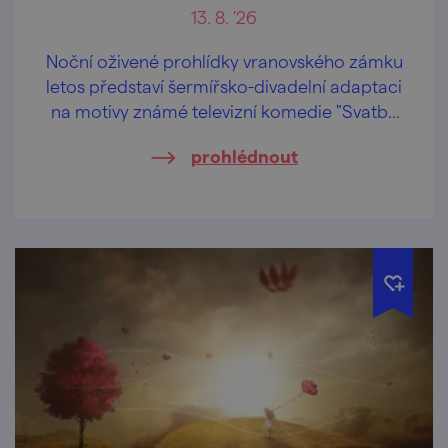
13. 8. '26
Noční oživené prohlídky vranovského zámku
letos představí šermířsko-divadelní adaptaci
na motivy známé televizní komedie "Svatby
pana Voka".
prohlédnout