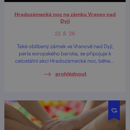
Hradozámecká noc na zámku Vranov nad
Dyjí
22. 8. '26
Také oblíbený zámek ve Vranově nad Dyjí,
perla evropského baroka, se připojuje k
celostátní akci Hradozámecká noc, během
níž ožívají hrady a zámky po celé České
prohlédnout
republice.