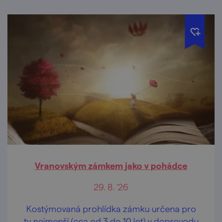
Vranovským zámkem jako v pohádce
29. 8. '26
Kostýmovaná prohlídka zámku určena pro
ty nejmenší (cca od 3 do 10 let) v doprovodu