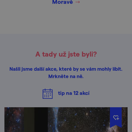
Moravě
A tady už jste byli?
Našli jsme další akce, které by se vám mohly líbit.
Mrkněte na ně.
tip na
12
akcí