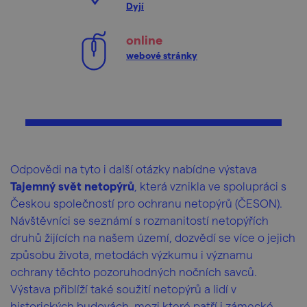
Dyjí
online
webové stránky
Odpovědi na tyto i další otázky nabídne výstava
Tajemný svět netopýrů
, která vznikla ve spolupráci s
Českou společností pro ochranu netopýrů (ČESON).
Návštěvníci se seznámí s rozmanitostí netopýřích
druhů žijících na našem území, dozvědí se více o jejich
způsobu života, metodách výzkumu i významu
ochrany těchto pozoruhodných nočních savců.
Výstava přiblíží také soužití netopýrů a lidí v
historických budovách, mezi které patří i zámecké