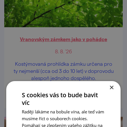
Vranovským zámkem jako v pohádce
8. 8. '26
Kostýmovaná prohlídka zámku určena pro
ty nejmenší (cca od 3 do 10 let) v doprovodu
alespoň jednoho dospělého.
×
prohlédnout
S cookies vás to bude bavit
víc
Raději lákáme na bobule vína, ale teď vám
musíme říct o souborech cookies.
Pomáhají se zlepšením vašeho zážitku na