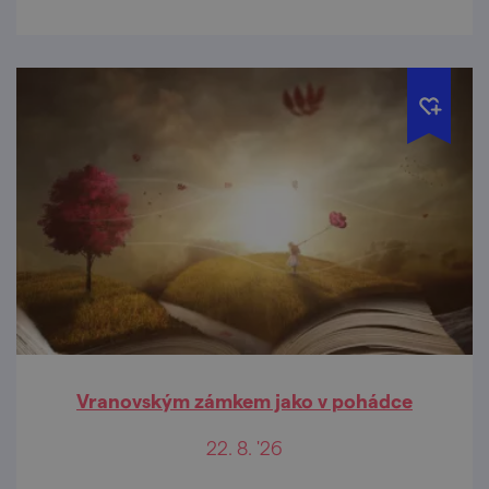
Vranovským zámkem jako v pohádce
22. 8. '26