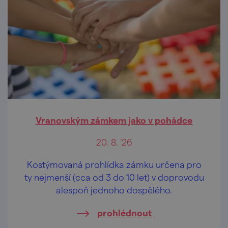
Vranovským zámkem jako v pohádce
20. 8. '26
Kostýmovaná prohlídka zámku určena pro
ty nejmenší (cca od 3 do 10 let) v doprovodu
alespoň jednoho dospělého.
prohlédnout