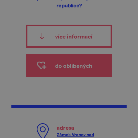
republice?
více informací
do oblíbených
adresa
Zámek Vranov nad