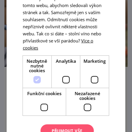
tomto webu, abychom sledovali výkon
stránek a tak. Samozřejmě jen s vaším
souhlasem. Odmítnutí cookies může
nepříznivě ovlivnit některé vlastnosti
webu. Tak co si dáte – stolní víno nebo
přívlastkové se vší parádou?
Více o
cookies
Nezbytně
Analytika
Marketing
nutné
cookies
Vranovským zámkem jako v pohádce
13. 8. '26
Funkční cookies
Nezařazené
cookies
Kostýmovaná prohlídka zámku určena pro
ty nejmenší (cca od 3 do 10 let) v doprovodu
alespoň jednoho dospělého.
PŘIJMOUT VŠE