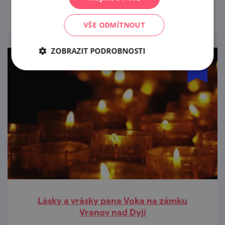
prohlédnout
VŠE ODMÍTNOUT
ZOBRAZIT PODROBNOSTI
Lásky a vrásky pana Voka na zámku
Vranov nad Dyjí