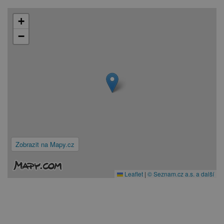
+
−
Zobrazit na Mapy.cz
Leaflet
|
© Seznam.cz a.s. a další