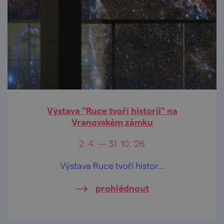
Výstava "Ruce tvoří historii" na
Vranovském zámku
2. 4. — 31. 10. '26
Výstava Ruce tvoří histor...
prohlédnout