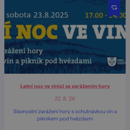
Letní noc ve vinici se zarážením hory
22. 8. '26
Slavnostní zarážení hory s ochutnávkou vín a
piknikem pod hvězdami