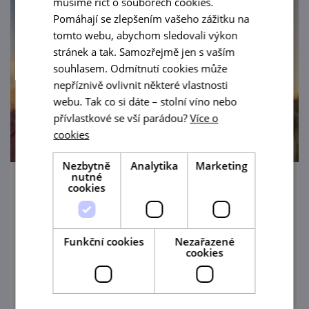
musíme říct o souborech cookies.
Pomáhají se zlepšením vašeho zážitku na
tomto webu, abychom sledovali výkon
stránek a tak. Samozřejmě jen s vaším
souhlasem. Odmítnutí cookies může
nepříznivě ovlivnit některé vlastnosti
webu. Tak co si dáte – stolní víno nebo
přívlastkové se vší parádou?
Více o
cookies
Nezbytně
Analytika
Marketing
nutné
cookies
Posvícenské koštování ve Vrbovci
29. 8. '26
Funkční cookies
Nezařazené
Poslední srpnovou sobotu se ve Vrbovci
cookies
každoročně slaví posvícení s krojovanou
chasou, ochutnávkou vín místních vinařů,
tancem, hudbou a zpěvem i večerní