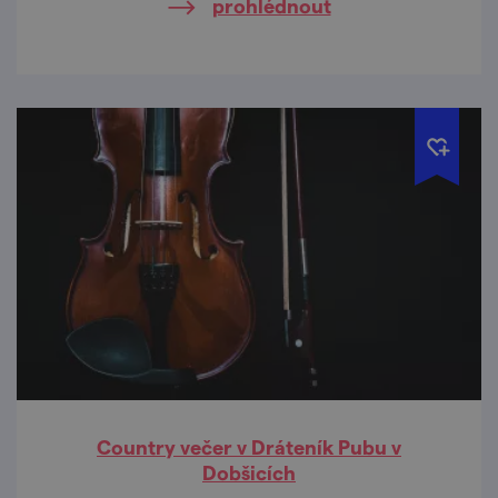
prohlédnout
Country večer v Dráteník Pubu v
Dobšicích