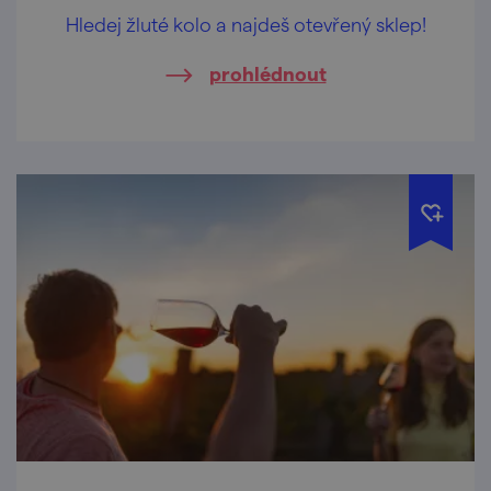
Hledej žluté kolo a najdeš otevřený sklep!
prohlédnout