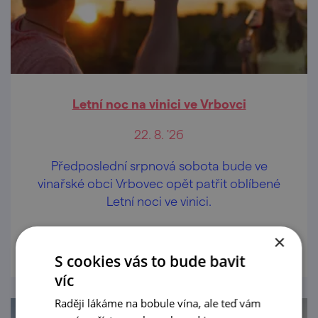
Letní noc na vinici ve Vrbovci
22. 8. '26
Předposlední srpnová sobota bude ve
vinařské obci Vrbovec opět patřit oblíbené
Letní noci ve vinici.
prohlédnout
×
S cookies vás to bude bavit
víc
Raději lákáme na bobule vína, ale teď vám