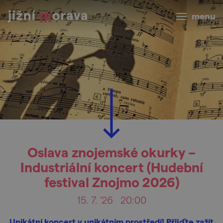
menu
Oslava znojemské okurky –
Industriální koncert (Hudební
festival Znojmo 2026)
15. 7. '26
20:00
Unikátní koncert v unikátním prostředí! Přijďte zažít