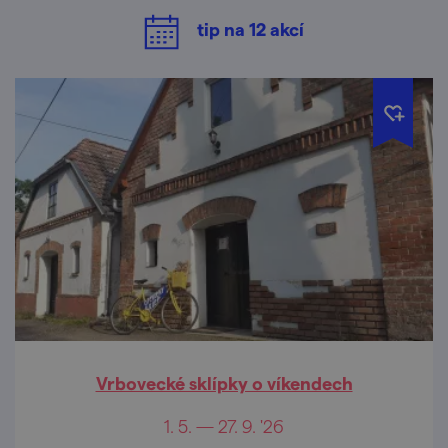
tip na
12
akcí
Vrbovecké sklípky o víkendech
1. 5. — 27. 9. '26