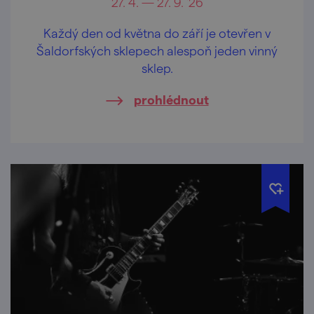
27. 4. — 27. 9. '26
Každý den od května do září je otevřen v
Šaldorfských sklepech alespoň jeden vinný
sklep.
prohlédnout