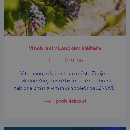
Vinobraní v Louckém klášteře
11. 9. — 13. 9. '26
V termínu, kdy centrum města Znojma
ovládne Znojemské historické vinobraní,
nabídne známá vinařská společnost ZNOVÍN
ZNOJMO svůj vinařský program v areálu
prohlédnout
Louckého kláštera.