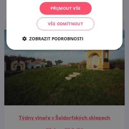
prohlédnout
zábavou, co končívá až nad ránem…
PŘIJMOUT VŠE
VŠE ODMÍTNOUT
ZOBRAZIT PODROBNOSTI
Týdny vinaře v Šaldorfských sklepech