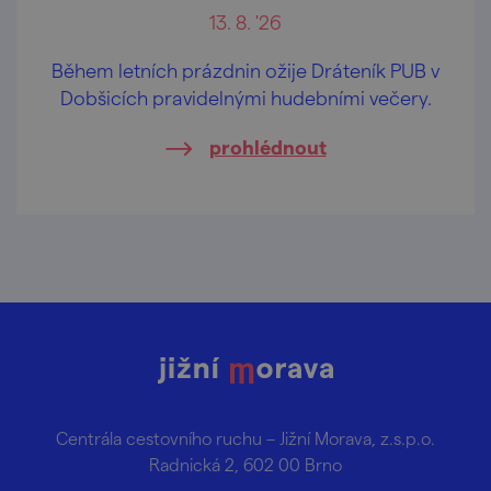
13. 8. '26
Během letních prázdnin ožije Dráteník PUB v
Dobšicích pravidelnými hudebními večery.
prohlédnout
Centrála cestovního ruchu – Jižní Morava, z.s.p.o.
Radnická 2, 602 00 Brno