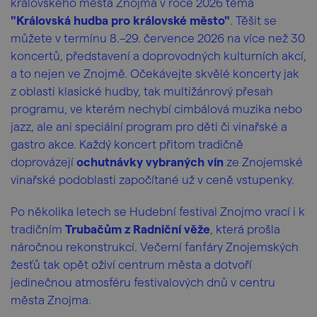
královského města Znojma v roce 2026 téma
"Královská hudba pro královské město"
. Těšit se
můžete v termínu 8.–29. července 2026 na více než 30
koncertů, představení a doprovodných kulturních akcí,
a to nejen ve Znojmě. Očekávejte skvělé koncerty jak
z oblasti klasické hudby, tak multižánrový přesah
programu, ve kterém nechybí cimbálová muzika nebo
jazz, ale ani speciální program pro děti či vinařské a
gastro akce. Každý koncert přitom tradičně
doprovázejí
ochutnávky vybraných vín
ze Znojemské
vinařské podoblasti započítané už v ceně vstupenky.
Po několika letech se Hudební festival Znojmo vrací i k
tradičním
Trubačům z Radniční věže
, která prošla
náročnou rekonstrukcí. Večerní fanfáry Znojemských
žesťů tak opět oživí centrum města a dotvoří
jedinečnou atmosféru festivalových dnů v centru
města Znojma.