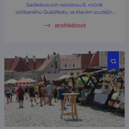
Sedlešovicích nabídnou 6. ročník
oblíbeného Gulášfestu, ve kterém soutěžní
týmy změří síly v přípravě nejlepšího guláše.
prohlédnout