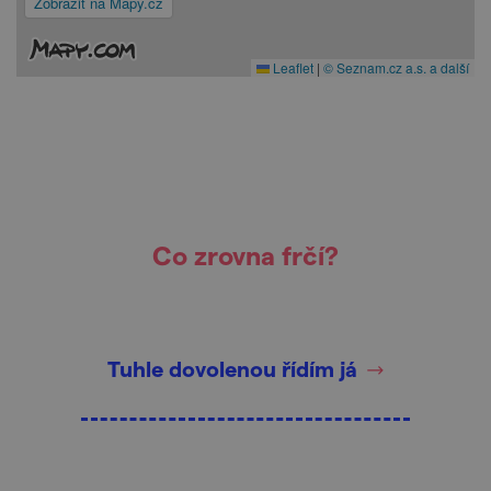
Zobrazit na Mapy.cz
Leaflet
|
© Seznam.cz a.s. a další
Co zrovna frčí?
Tuhle dovolenou řídím já