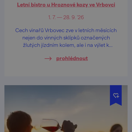
Letní bistro u Hroznové kozy ve Vrbovci
1. 7. — 28. 9. '26
Cech vinařů Vrbovec zve v letních měsících
nejen do vinných sklípků označených
žlutých jízdním kolem, ale i na výlet k
vyhlídkovému altánu uprostřed vinic, kde se
prohlédnout
o příjemné občerstvení postará speciální
vinařské bistro.