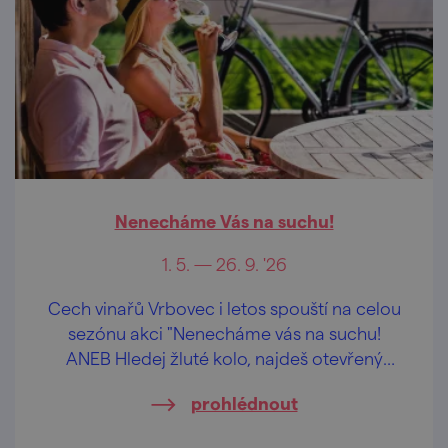
Nenecháme Vás na suchu!
1. 5. — 26. 9. '26
Cech vinařů Vrbovec i letos spouští na celou
sezónu akci "Nenecháme vás na suchu!
ANEB Hledej žluté kolo, najdeš otevřený
sklep".
prohlédnout