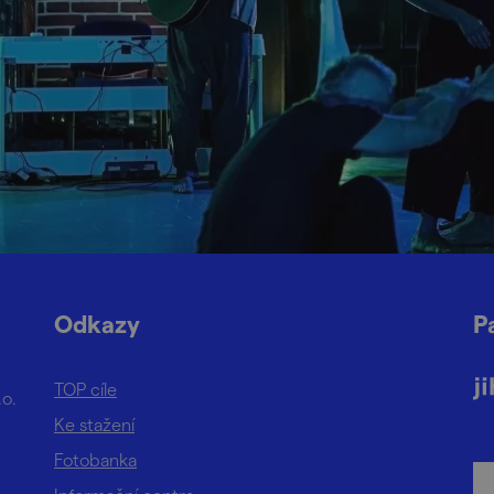
Odkazy
P
TOP cíle
.o.
Ke stažení
Fotobanka