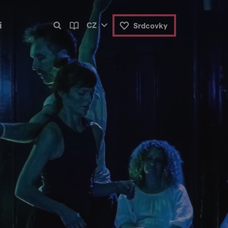
i
CZ
Srdcovky