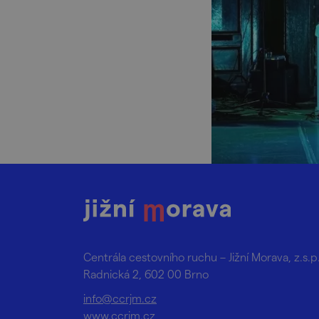
Centrála cestovního ruchu – Jižní Morava, z.s.p
Radnická 2, 602 00 Brno
info@ccrjm.cz
www.ccrjm.cz