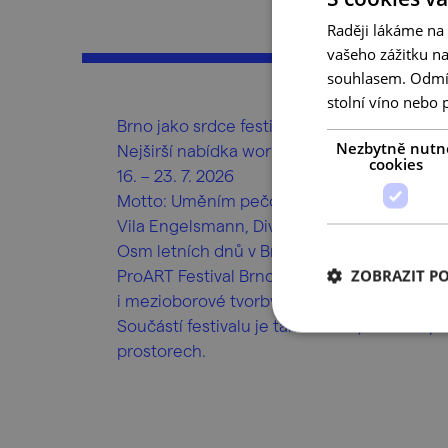
Raději lákáme na
vašeho zážitku n
souhlasem. Odmítn
stolní víno nebo 
Brno jako srdce festivalu. Týden, který vás 
Nezbytně nutn
Nejširší nabídka workshopů, večerní progr
cookies
16. – 23. 7. 2026
Motto: Uměním pečovat o duši
Vila Engelsmann, Divadlo na Výstavišti, Brn
Osm letních dnů v Brně, kdy se umění stává 
ProART Festival Brno 2026 nabídne workshop
ZOBRAZIT P
i mezioborové tvorby pod vedením výrazný
Součástí festivalu je také bohatý večerní 
prostorech.