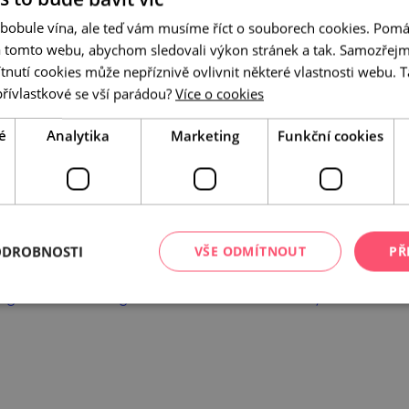
 bobule vína, ale teď vám musíme říct o souborech cookies. Pomá
a tomto webu, abychom sledovali výkon stránek a tak. Samozřejm
utí cookies může nepříznivě ovlivnit některé vlastnosti webu. Ta
přívlastkové se vší parádou?
Více o cookies
rozhýbe i promění.
é
Analytika
Marketing
Funkční cookies
am, bonusové lekce zdarma a jedinečná atmosféra.
o
prostorem pro tvorbu, setkání i návrat k sobě.
y tance, zpěvu, herectví, psaní, hudby, fotografie
ODROBNOSTI
VŠE ODMÍTNOUT
PŘ
ch osobností české a slovenské umělecké scény.
program ve Ville Engelsmann a dalších brněnských