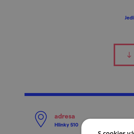
Jed
adresa
Hlinky 510
S cookies vá