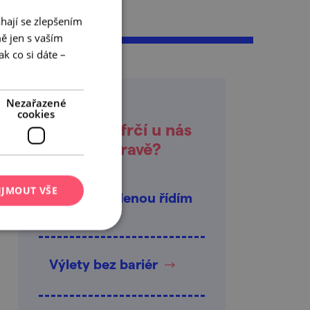
hají se zlepšením
ě jen s vaším
k co si dáte –
Nezařazené
cookies
Co zrovna frčí u nás
na jižní Moravě?
IJMOUT VŠE
Tuhle dovolenou řídím
já
Výlety bez bariér