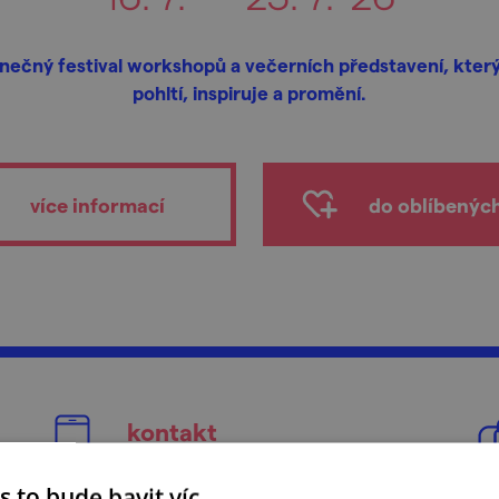
inečný festival workshopů a večerních představení, který
pohltí, inspiruje a promění.
více informací
do oblíbenýc
kontakt
proart@proart-festival.cz
s to bude bavit víc