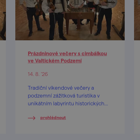
Prázdninové večery s cimbálkou
ve Valtickém Podzemí
14. 8. '26
Tradiční víkendové večery a
podzemní zážitková turistika v
unikátním labyrintu historických
vinných sklepů.
prohlédnout