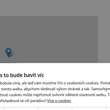
s to bude bavit víc
 bobule vína, ale teď vám musíme říct o souborech cookies. Pomá
a tomto webu, abychom sledovali výkon stránek a tak. Samozřejm
utí cookies může nepříznivě ovlivnit některé vlastnosti webu. Ta
Leaflet
|
© Seznam.cz a.s. a další
přívlastkové se vší parádou?
Více o cookies