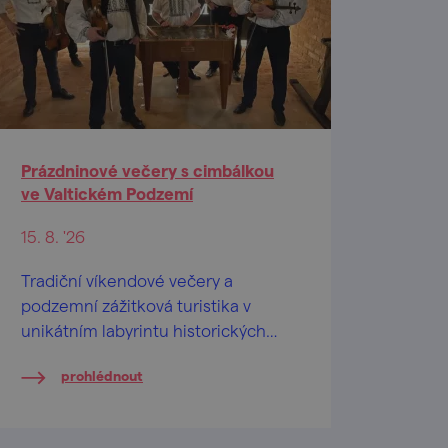
Prázdninové večery s cimbálkou
ve Valtickém Podzemí
15. 8. '26
Tradiční víkendové večery a
podzemní zážitková turistika v
unikátním labyrintu historických
vinných sklepů.
prohlédnout