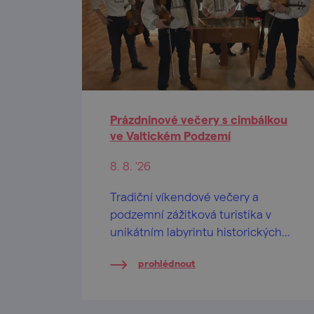
Prázdninové večery s cimbálkou
ve Valtickém Podzemí
8. 8. '26
Tradiční víkendové večery a
podzemní zážitková turistika v
unikátním labyrintu historických
vinných sklepů.
prohlédnout