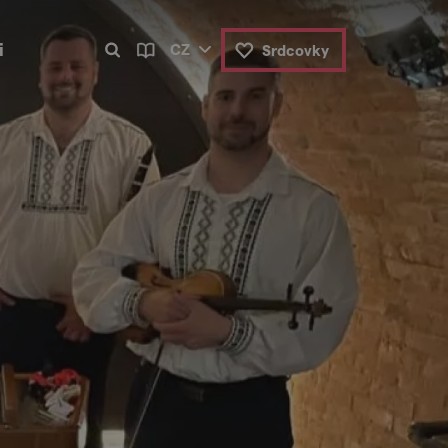
i
CZ
Srdcovky