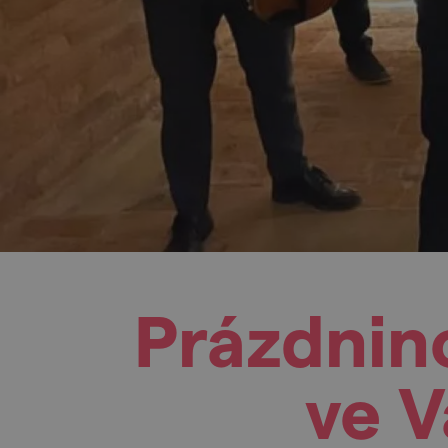
Prázdnin
ve 