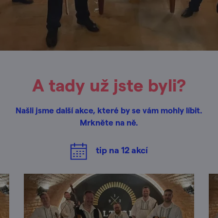
A tady už jste byli?
Našli jsme další akce, které by se vám mohly líbit.
Mrkněte na ně.
tip na
12
akcí