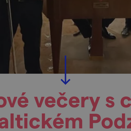
ové večery s 
Valtickém Pod