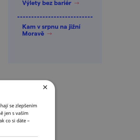
Výlety bez bariér
Kam v srpnu na jižní
Moravě
×
hají se zlepšením
ě jen s vaším
k co si dáte –