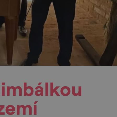
cimbálkou
zemí