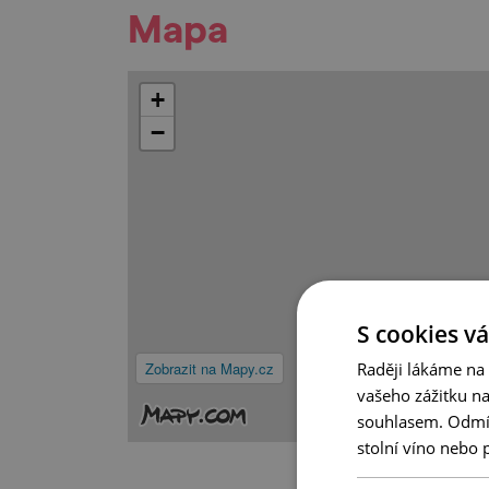
Mapa
+
−
S cookies vá
Raději lákáme na
Zobrazit na Mapy.cz
vašeho zážitku n
souhlasem. Odmítn
stolní víno nebo 