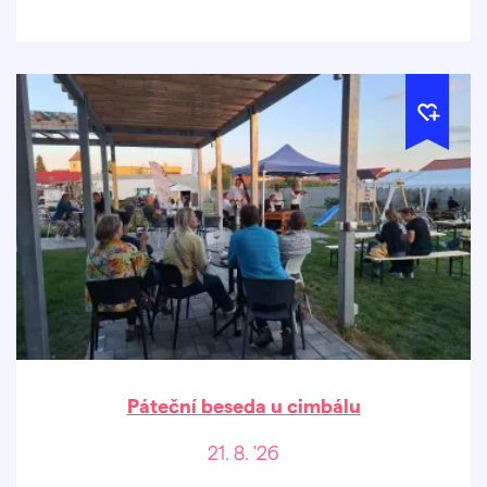
Páteční beseda u cimbálu
21. 8. '26