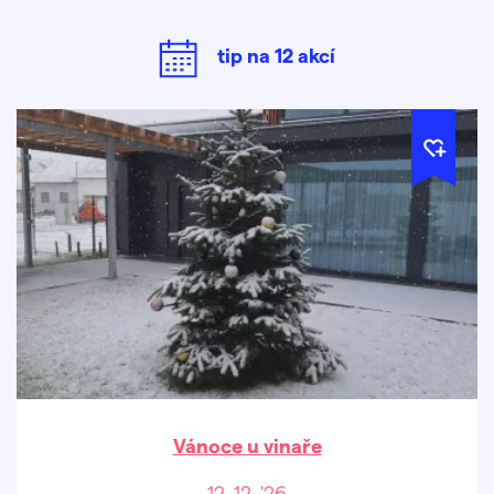
tip na
12
akcí
Vánoce u vinaře
12. 12. '26