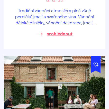
Tradiční vánoční atmosféra plná vůně
perníčků jmelí a svařeného vína. Vánoční
dětské dílničky, vánoční dekorace, jmelí,
medové výrobky a přijede i kovář!
prohlédnout