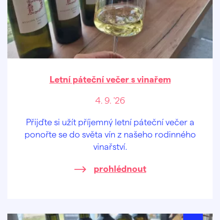
Letní páteční večer s vinařem
4. 9. '26
Přijďte si užít příjemný letní páteční večer a
ponořte se do světa vín z našeho rodinného
vinařství.
prohlédnout