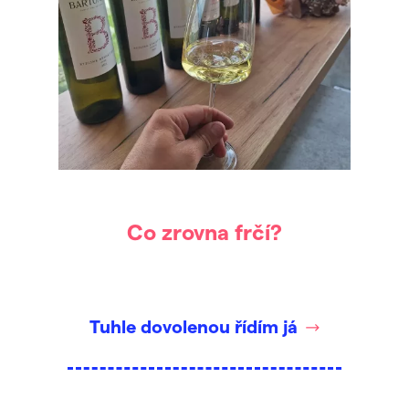
Co zrovna frčí?
Tuhle dovolenou řídím já