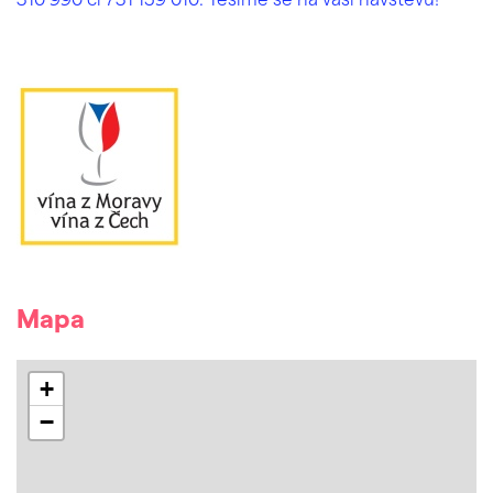
Mapa
+
−