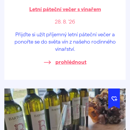
Letní páteční večer s vinařem
28. 8. '26
Přijďte si užít příjemný letní páteční večer a
ponořte se do světa vín z našeho rodinného
vinařství.
prohlédnout