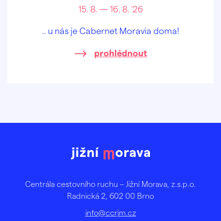
15. 8. — 16. 8. '26
.. u nás je Cabernet Moravia doma!
prohlédnout
Centrála cestovního ruchu – Jižní Morava, z.s.p.o.
Radnická 2, 602 00 Brno
info@ccrjm.cz