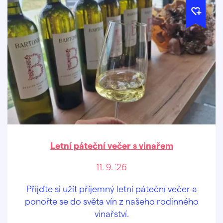
Letní páteční večer s vinařem
11. 9. '26
Přijďte si užít příjemný letní páteční večer a
ponořte se do světa vín z našeho rodinného
vinařství.