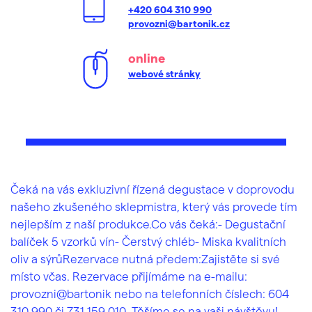
+420 604 310 990
provozni@bartonik.cz
online
webové stránky
Čeká na vás exkluzivní řízená degustace v doprovodu
našeho zkušeného sklepmistra, který vás provede tím
nejlepším z naší produkce.Co vás čeká:- Degustační
balíček 5 vzorků vín- Čerstvý chléb- Miska kvalitních
oliv a sýrůRezervace nutná předem:Zajistěte si své
místo včas. Rezervace přijímáme na e-mailu:
provozni@bartonik nebo na telefonních číslech: 604
310 990 či 731 159 010. Těšíme se na vaši návštěvu!