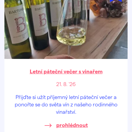
Letní páteční večer s vinařem
21. 8. '26
Přijďte si užít příjemný letní páteční večer a
ponořte se do světa vín z našeho rodinného
vinařství.
prohlédnout