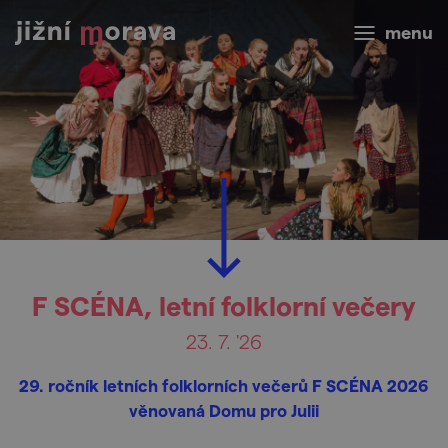
menu
F SCÉNA, letní folklorní večery
23. 7. '26
29. ročník letních folklorních večerů F SCÉNA 2026
věnovaná Domu pro Julii