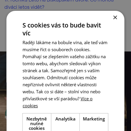
diváci letos vidět?
×
S cookies vás to bude bavit
víc
Raději lákáme na bobule vína, ale teď vám
musíme říct o souborech cookies.
Pomáhají se zlepšením vašeho zážitku na
tomto webu, abychom sledovali výkon
stránek a tak. Samozřejmě jen s vaším
souhlasem. Odmítnutí cookies může
nepříznivě ovlivnit některé vlastnosti
webu. Tak co si dáte – stolní víno nebo
přívlastkové se vší parádou?
Více o
cookies
Nezbytně
Analytika
Marketing
nutné
cookies