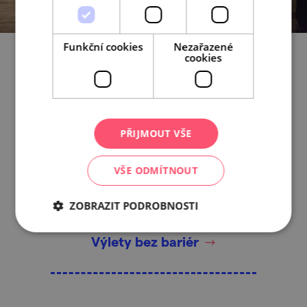
Funkční cookies
Nezařazené
cookies
Co zrovna frčí?
PŘIJMOUT VŠE
Tuhle dovolenou řídím já
VŠE ODMÍTNOUT
ZOBRAZIT PODROBNOSTI
Výlety bez bariér