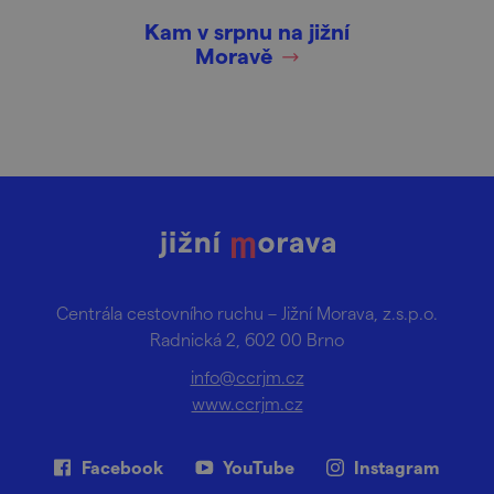
Kam v srpnu na jižní
Moravě
Centrála cestovního ruchu – Jižní Morava, z.s.p.o.
Radnická 2, 602 00 Brno
info@ccrjm.cz
www.ccrjm.cz
Facebook
YouTube
Instagram