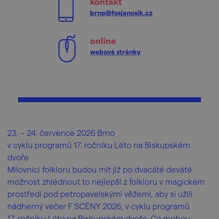
kontakt
brno@fosjanosik.cz
online
webové stránky
23. – 24. července 2026 Brno
v cyklu programů 17. ročníku Léto na Biskupském
dvoře
Milovníci folkloru budou mít již po dvacáté deváté
možnost zhlédnout to nejlepší z folkloru v magickém
prostředí pod petropavelskými věžemi, aby si užili
nádherný večer F SCÉNY 2026, v cyklu programů
17. ročníku Léto na Biskupském dvoře. Co mohou