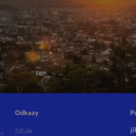
Odkazy
P
TOP cíle
.o.