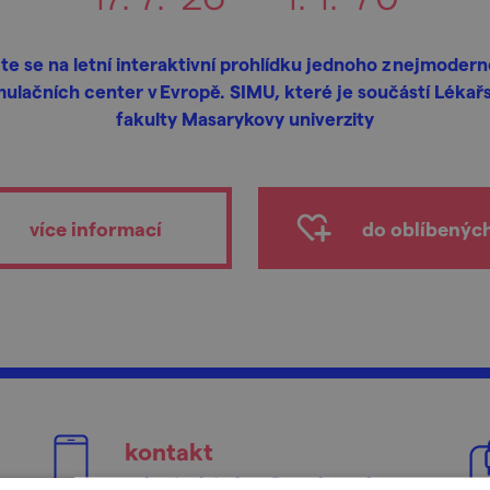
te se na letní interaktivní prohlídku jednoho z nejmodern
mulačních center v Evropě. SIMU, které je součástí Lékař
fakulty Masarykovy univerzity
více informací
do oblíbenýc
kontakt
sekretariat.simu@med.muni.cz