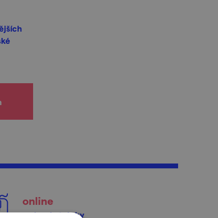
ějších
ské
h
online
webové stránky