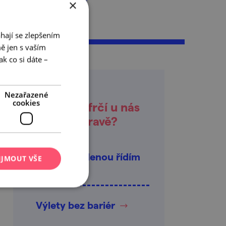
×
hají se zlepšením
ě jen s vaším
k co si dáte –
Nezařazené
cookies
Co zrovna frčí u nás
na jižní Moravě?
Tuhle dovolenou řídím
IJMOUT VŠE
já
Výlety bez bariér