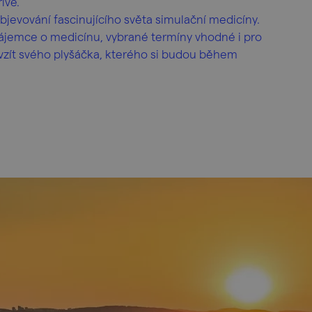
íve.
bjevování fascinujícího světa simulační medicíny.
zájemce o medicínu, vybrané termíny vhodné i pro
 vzít svého plyšáčka, kterého si budou během