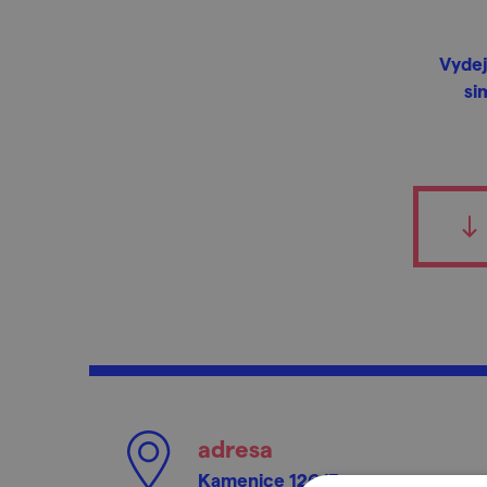
Vydej
si
adresa
Kamenice 126/3