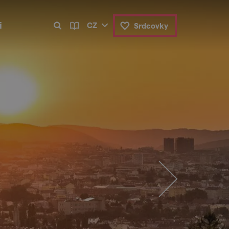
i
CZ
Srdcovky