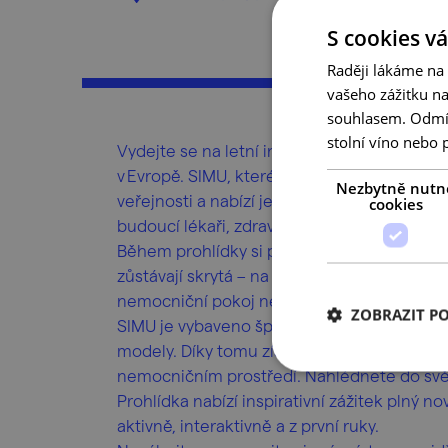
S cookies vá
Raději lákáme na
vašeho zážitku n
souhlasem. Odmítn
stolní víno nebo 
Vydejte se na letní interaktivní prohlídku
v Evropě. SIMU, které je součástí Lékařské f
Nezbytně nutn
veřejnosti a nabízí jedinečný pohled do šp
cookies
budoucí lékaři, zdravotní sestry i další zdra
Během prohlídky si projdete moderní výuko
zůstávají skrytá – na urgentní příjem, operač
nemocniční pokoj nebo na heliport.
ZOBRAZIT P
SIMU je vybaveno špičkovou zdravotnickou
modely. Díky tomu získáte autentickou pře
nemocničním prostředí. Nahlédnete do svět
Prohlídka nabízí inspirativní zážitek plný 
aktivně, interaktivně a z první ruky.