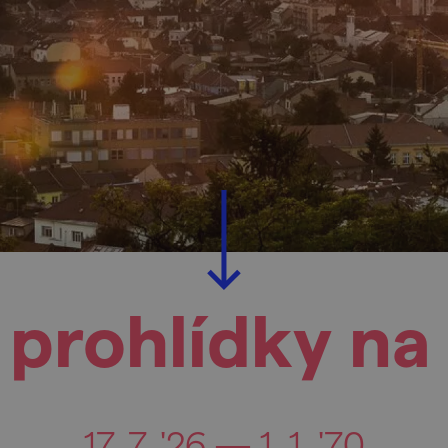
 prohlídky n
17. 7. '26 — 1. 1. '70