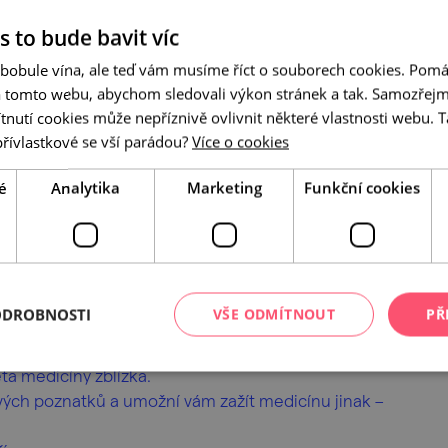
s to bude bavit víc
 bobule vína, ale teď vám musíme říct o souborech cookies. Pomá
a tomto webu, abychom sledovali výkon stránek a tak. Samozřejm
utí cookies může nepříznivě ovlivnit některé vlastnosti webu. Ta
přívlastkové se vší parádou?
Více o cookies
 jednoho z nejmodernějších simulačních center
akulty Masarykovy univerzity, otevírá své dveře
é
Analytika
Marketing
Funkční cookies
ičkového výukového prostředí, kde se připravují
votničtí profesionálové.
vé prostory a nahlédnete na místa, která běžně
ní sál, jednotku intenzivní péče (JIP) i standardní
ODROBNOSTI
VŠE ODMÍTNOUT
PŘ
 technikou, moderními simulátory i výukovými
dstavu o tom, jak probíhá práce ve skutečném
a medicíny zblízka.
nových poznatků a umožní vám zažít medicínu jinak –