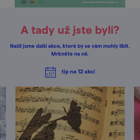
A tady už jste byli?
Našli jsme další akce, které by se vám mohly líbit.
Mrkněte na ně.
tip na
12
akcí