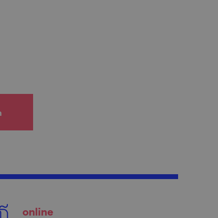
h
online