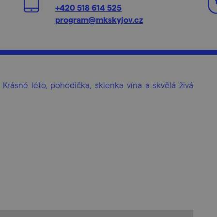
+420 518 614 525
program@mkskyjov.cz
rásné léto, pohodička, sklenka vína a skvělá živá