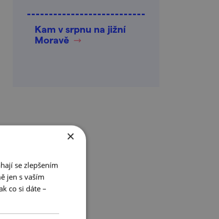
Kam v srpnu na jižní
Moravě
×
hají se zlepšením
ě jen s vaším
k co si dáte –