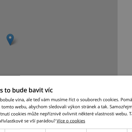
s to bude bavit víc
Leaflet
|
© Seznam.cz a.s. a další
 bobule vína, ale teď vám musíme říct o souborech cookies. Pomá
a tomto webu, abychom sledovali výkon stránek a tak. Samozřejm
utí cookies může nepříznivě ovlivnit některé vlastnosti webu. Ta
přívlastkové se vší parádou?
Více o cookies