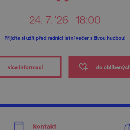
24. 7. '26
18:00
Přijďte si užít před radnici letní večer s živou hudbou!
více informací
do oblíbenýc
kontakt