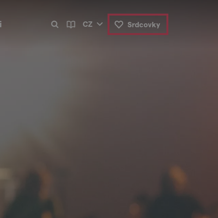
i
CZ
Srdcovky