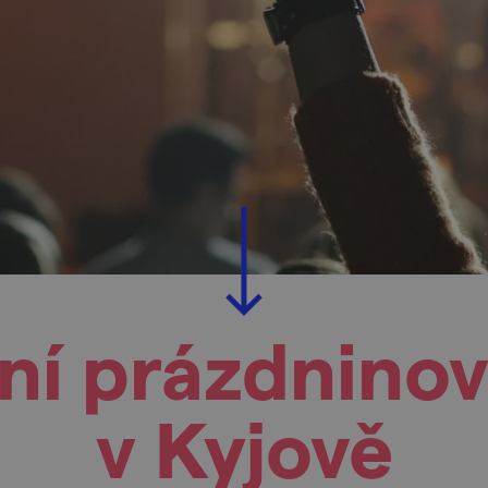
ní prázdninov
v Kyjově