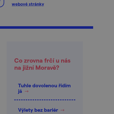
webové stránky
Co zrovna frčí u nás
na jižní Moravě?
Tuhle dovolenou řídím
já
Výlety bez bariér