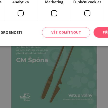
é
Analytika
Marketing
Funkční cookies
ODROBNOSTI
VŠE ODMÍTNOUT
PŘ