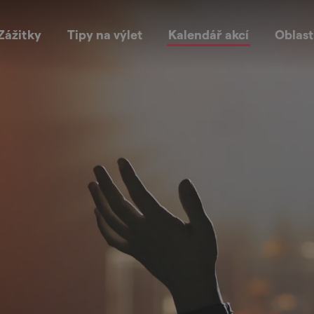
Zážitky
Tipy na výlet
Kalendář akcí
Oblast