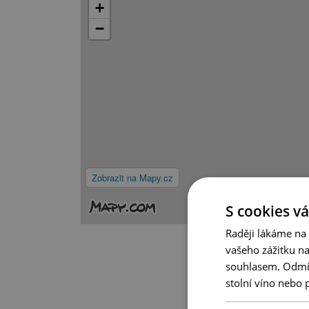
+
−
Zobrazit na Mapy.cz
S cookies vá
Raději lákáme na
vašeho zážitku n
souhlasem. Odmítn
stolní víno nebo 