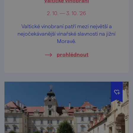
Valtické vinobraní
2. 10. — 3. 10. '26
Valtické vinobraní patří mezi největší a
nejočekávanější vinařské slavnosti na jižní
Moravě.
prohlédnout