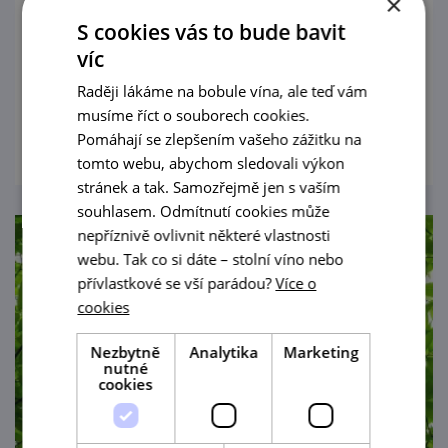
×
8. 8. '26
S cookies vás to bude bavit
Srdečně vás zveme na 1. koncert 20. ročníku
víc
do Valtic.
Raději lákáme na bobule vína, ale teď vám
musíme říct o souborech cookies.
prohlédnout
Pomáhají se zlepšením vašeho zážitku na
tomto webu, abychom sledovali výkon
stránek a tak. Samozřejmě jen s vaším
souhlasem. Odmítnutí cookies může
nepříznivě ovlivnit některé vlastnosti
webu. Tak co si dáte – stolní víno nebo
přívlastkové se vší parádou?
Více o
cookies
Nezbytně
Analytika
Marketing
nutné
cookies