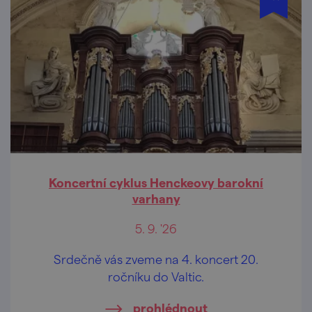
Koncertní cyklus Henckeovy barokní
varhany
5. 9. '26
Srdečně vás zveme na 4. koncert 20.
ročníku do Valtic.
prohlédnout