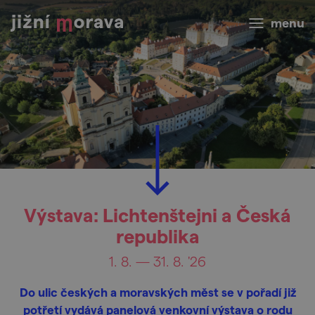
menu
Výstava: Lichtenštejni a Česká
republika
1. 8. — 31. 8. '26
Do ulic českých a moravských měst se v pořadí již
potřetí vydává panelová venkovní výstava o rodu