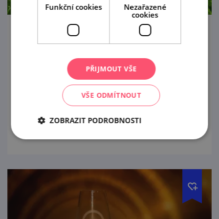
Funkční cookies
Nezařazené
cookies
Bratří Bauerové a Valtice
1. 4. — 31. 10. '26
PŘIJMOUT VŠE
Výstava představuje tři mimořádné rodáky z
Valtic – Josepha Antona, Franze Andrease a
VŠE ODMÍTNOUT
Ferdinanda Lucase Bauerovy – kteří se díky
svému talentu a píli zařadili mezi
ZOBRAZIT PODROBNOSTI
prohlédnout
nejvýznamnější botanické ilustrátory své
doby,