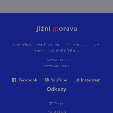
Centrála cestovního ruchu – Jižní Morava, z.s.p.o.
Radnická 2, 602 00 Brno
info@ccrjm.cz
www.ccrjm.cz
Facebook
YouTube
Instagram
Odkazy
TOP cíle
Ke stažení