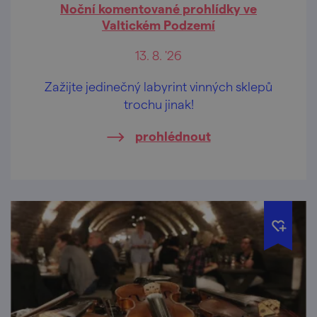
Noční komentované prohlídky ve
Valtickém Podzemí
13. 8. '26
Zažijte jedinečný labyrint vinných sklepů
trochu jinak!
prohlédnout