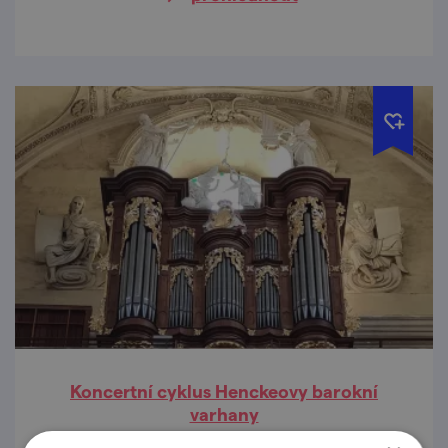
Koncertní cyklus Henckeovy barokní
varhany