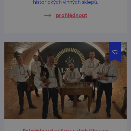
historických vinných sklepů.
prohlédnout
Prázdninové večery s cimbálkou ve