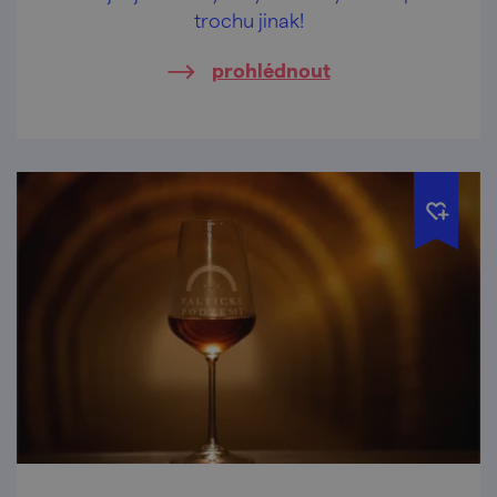
trochu jinak!
prohlédnout