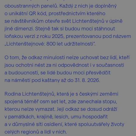
oboustranných panelů. Každý z nich je doplněný
o unikátní QR kód, prostřednictvím kterého
se návštěvníkům otevře svět Lichtenštejnů v úplně
jiné dimenzi. Stejně tak si budou moci stáhnout
loňskou verzi z roku 2025, prezentovanou pod názvem
„Lichtenštejnové: 800 let udržitelnosti“.
O tom, že odkaz minulosti nelze uchovat bez lidí, kteří
jsou ochotni nést za ni odpovědnost i v současnosti
a budoucnosti, se lidé budou moci přesvědčit
na náměstí pod kaštany až do 31. 8. 2026.
Rodina Lichtenštejnů, která je s českými zeměmi
spojená téměř osm set let, zde zanechala stopu,
kterou nelze vymazat. Její odkaz se dosud odráží
v památkách, krajině, lesích, umu hospodařit
a v důmyslné síti osídlení, které spoluutvářely životy
celých regionů a lidí v nich.