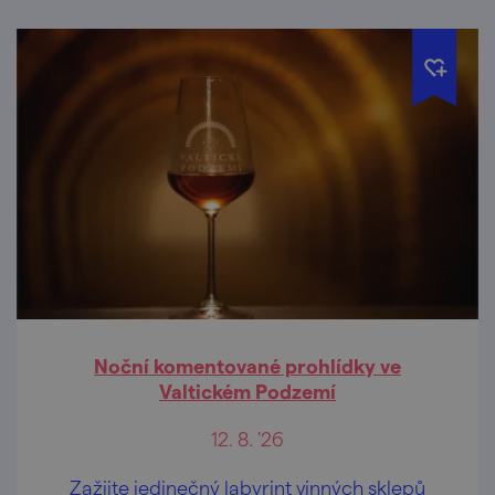
Noční komentované prohlídky ve
Valtickém Podzemí
12. 8. '26
Zažijte jedinečný labyrint vinných sklepů