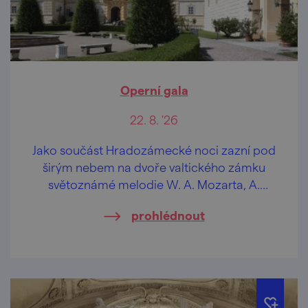
Operní gala
22. 8. '26
Jako součást Hradozámecké noci zazní pod
širým nebem na dvoře valtického zámku
světoznámé melodie W. A. Mozarta, A.
Vivaldiho, L. Van Beethovena a F. von Suppé.
prohlédnout