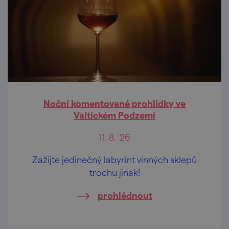
Noční komentované prohlídky ve
Valtickém Podzemí
11. 8. '26
Zažijte jedinečný labyrint vinných sklepů
trochu jinak!
prohlédnout