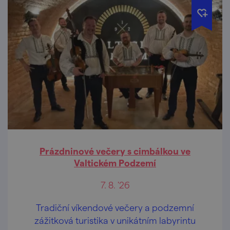
Prázdninové večery s cimbálkou ve
Valtickém Podzemí
7. 8. '26
Tradiční víkendové večery a podzemní
zážitková turistika v unikátním labyrintu