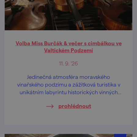
Volba Miss Burčák & večer s cimbálkou ve
Valtickém Podzemí
11. 9. '26
Jedinečná atmosféra moravského
vinařského podzimu a zážitková turistika v
unikátním labyrintu historických vinných
sklepů.
prohlédnout