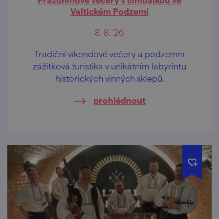
Valtickém Podzemí
8. 8. '26
Tradiční víkendové večery a podzemní
zážitková turistika v unikátním labyrintu
historických vinných sklepů.
prohlédnout