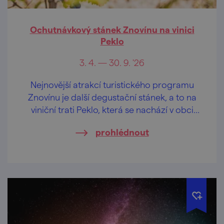
Ochutnávkový stánek Znovínu na vinici
Peklo
3. 4. — 30. 9. '26
Nejnovější atrakcí turistického programu
Znovínu je další degustační stánek, a to na
viniční trati Peklo, která se nachází v obci
Šatov, která na hranici s Rakouskem.
prohlédnout