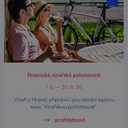
Hnanická vinařská pohotovost
1. 6. — 30. 9. '26
Vinaři z Hnanic připravili i pro letošní sezónu
svou "Vinařskou pohotovost".
prohlédnout