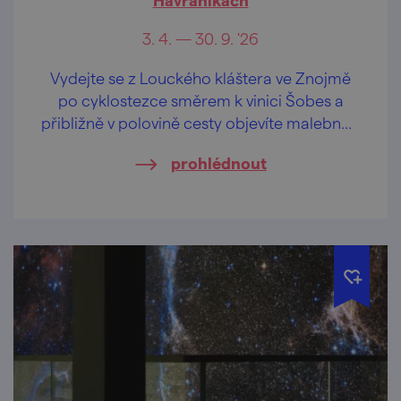
3. 4. — 30. 9. '26
Vydejte se z Louckého kláštera ve Znojmě
po cyklostezce směrem k vinici Šobes a
přibližně v polovině cesty objevíte malebnou
vinařskou obec Havraníky.
prohlédnout