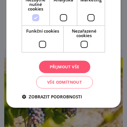
Další ročník oblíbené vinařsko-turistické
nutné
cookies
akce vás zavede do Šatovských vinohradů,
tentokrát po levém břehu potoka Daníž, kde
se nachází viniční trať „Skalky“.
Funkční cookies
Nezařazené
prohlédnout
cookies
PŘIJMOUT VŠE
VŠE ODMÍTNOUT
ZOBRAZIT PODROBNOSTI