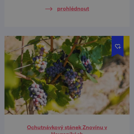
prohlédnout
Ochutnávkový stánek Znovínu v
Havraníkách