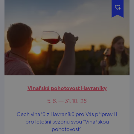
Vinařská pohotovost Havraníky
5. 6. — 31. 10. '26
Cech vinařů z Havraníků pro Vás připravil i
pro letošní sezónu svou "Vinařskou
pohotovost".