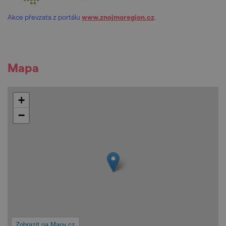
Akce převzata z portálu
www.znojmoregion.cz
.
Mapa
+
−
Zobrazit na Mapy.cz