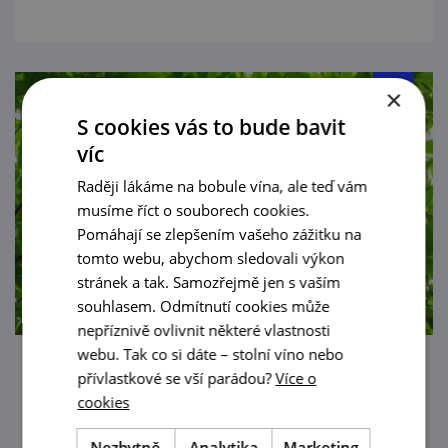
×
S cookies vás to bude bavit
víc
Raději lákáme na bobule vína, ale teď vám
musíme říct o souborech cookies.
Pomáhají se zlepšením vašeho zážitku na
tomto webu, abychom sledovali výkon
stránek a tak. Samozřejmě jen s vaším
souhlasem. Odmítnutí cookies může
nepříznivě ovlivnit některé vlastnosti
webu. Tak co si dáte – stolní víno nebo
Toulky vinicemi Šatova
přívlastkové se vší parádou?
Více o
cookies
15. 8. '26
Nezbytně
Analytika
Marketing