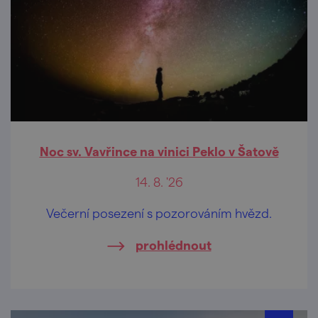
Noc sv. Vavřince na vinici Peklo v Šatově
14. 8. '26
Večerní posezení s pozorováním hvězd.
prohlédnout