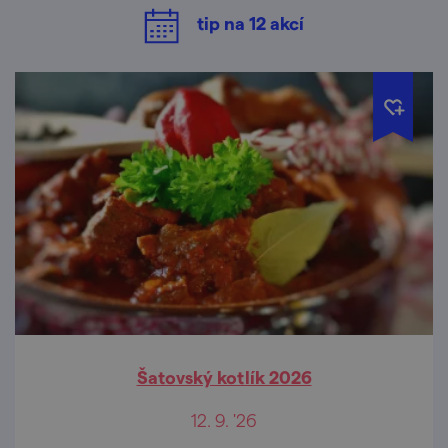
tip na
12
akcí
Šatovský kotlík 2026
12. 9. '26