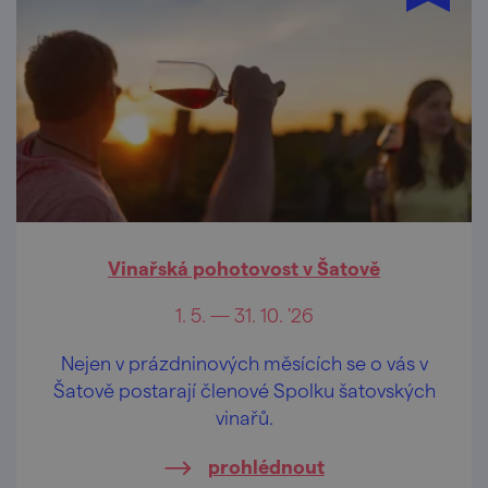
Vinařská pohotovost v Šatově
1. 5. — 31. 10. '26
Nejen v prázdninových měsících se o vás v
Šatově postarají členové Spolku šatovských
vinařů.
prohlédnout