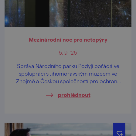
Mezinárodní noc pro netopýry
5. 9. '26
Správa Národního parku Podyjí pořádá ve
spolupráci s Jihomoravským muzeem ve
Znojmě a Českou společností pro ochranu
netopýrů speciální akci zaměřenou na
prohlédnout
netopýry.