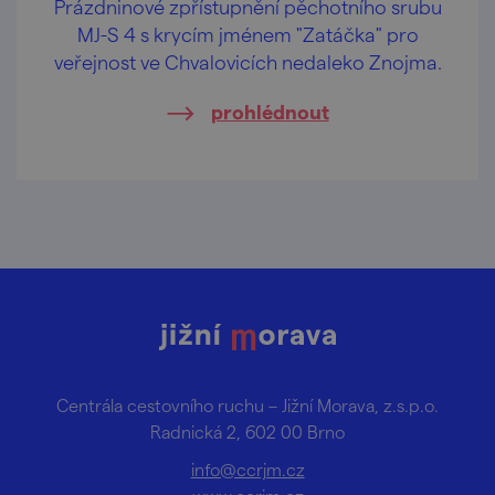
Prázdninové zpřístupnění pěchotního srubu
MJ-S 4 s krycím jménem "Zatáčka" pro
veřejnost ve Chvalovicích nedaleko Znojma.
prohlédnout
Centrála cestovního ruchu – Jižní Morava, z.s.p.o.
Radnická 2, 602 00 Brno
info@ccrjm.cz