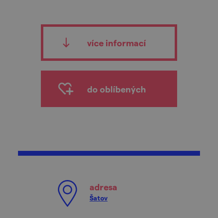
více informací
do oblíbených
adresa
Šatov