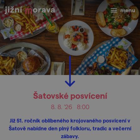
menu
Šatovské posvícení
8. 8. '26
8:00
Již 51. ročník oblíbeného krojovaného posvícení v
Šatově nabídne den plný folkloru, tradic a večerní
zábavy.