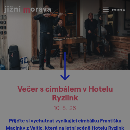
menu
Večer s cimbálem v Hotelu
Ryzlink
10. 8. '26
Přijďte si vychutnat vynikající cimbálku Františka
Macinky z Valtic, která na letní scéně Hotelu Ryzlink