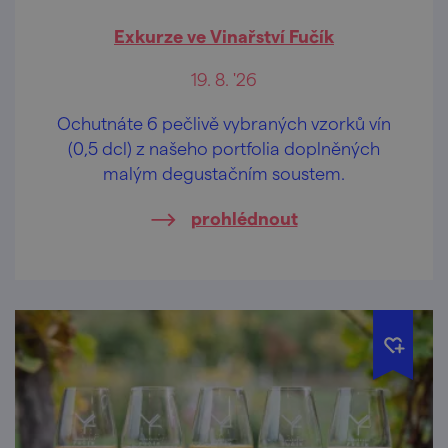
Exkurze ve Vinařství Fučík
19. 8. '26
Ochutnáte 6 pečlivě vybraných vzorků vín
(0,5 dcl) z našeho portfolia doplněných
malým degustačním soustem.
prohlédnout