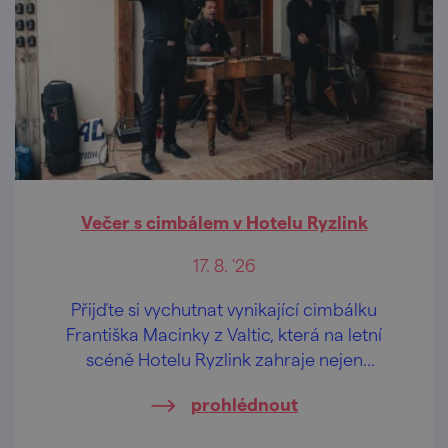
Večer s cimbálem v Hotelu Ryzlink
17. 8. '26
Přijďte si vychutnat vynikající cimbálku
Františka Macinky z Valtic, která na letní
scéně Hotelu Ryzlink zahraje nejen
moravské písničky.
prohlédnout