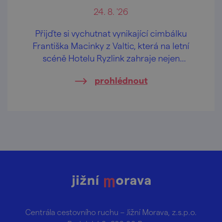
24. 8. '26
Přijďte si vychutnat vynikající cimbálku
Františka Macinky z Valtic, která na letní
scéně Hotelu Ryzlink zahraje nejen
moravské písničky.
prohlédnout
Centrála cestovního ruchu – Jižní Morava, z.s.p.o.