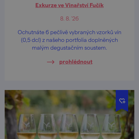
Exkurze ve Vinařství Fučík
8. 8. '26
Ochutnáte 6 pečlivě vybraných vzorků vín
(0,5 dcl) z našeho portfolia doplněných
malým degustačním soustem.
prohlédnout