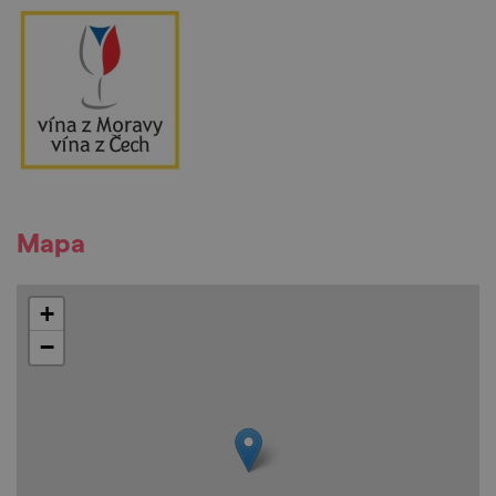
Mapa
+
−