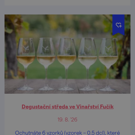
Degustační středa ve Vinařství Fučík
19. 8. '26
Ochutnáte 6 vzorků (vzorek – 0,5 dcl), které