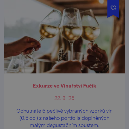
Exkurze ve Vinařství Fučík
22. 8. '26
Ochutnáte 6 pečlivě vybraných vzorků vín
(0,5 dcl) z našeho portfolia doplněných
malým degustačním soustem.