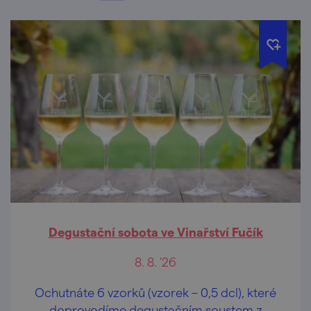
Degustační sobota ve Vinařství Fučík
8. 8. '26
Ochutnáte 6 vzorků (vzorek – 0,5 dcl), které
doprovodíme degustačním soustem z