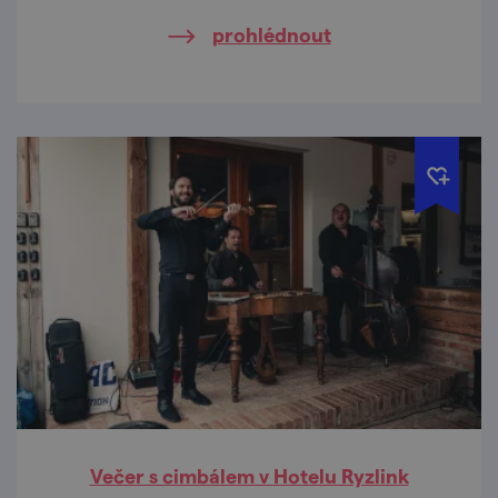
prohlédnout
Večer s cimbálem v Hotelu Ryzlink