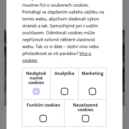
prohlédnout
musíme říct o souborech cookies.
Pomáhají se zlepšením vašeho zážitku na
tomto webu, abychom sledovali výkon
stránek a tak. Samozřejmě jen s vaším
souhlasem. Odmítnutí cookies může
nepříznivě ovlivnit některé vlastnosti
webu. Tak co si dáte – stolní víno nebo
přívlastkové se vší parádou?
Více o
cookies
Nezbytně
Analytika
Marketing
nutné
cookies
Funkční cookies
Nezařazené
cookies
Degustační sobota ve Vinařství Fučík