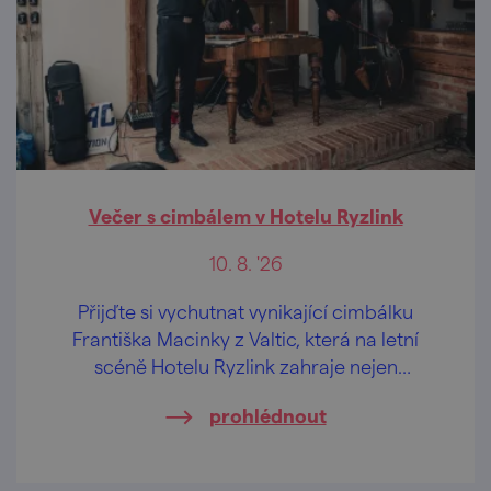
Večer s cimbálem v Hotelu Ryzlink
10. 8. '26
Přijďte si vychutnat vynikající cimbálku
Františka Macinky z Valtic, která na letní
scéně Hotelu Ryzlink zahraje nejen
moravské písničky.
prohlédnout