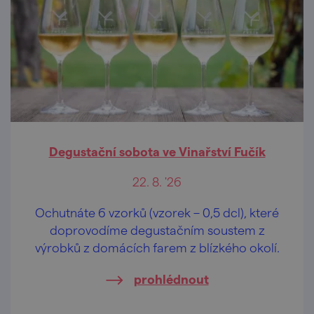
Degustační sobota ve Vinařství Fučík
22. 8. '26
Ochutnáte 6 vzorků (vzorek – 0,5 dcl), které
doprovodíme degustačním soustem z
výrobků z domácích farem z blízkého okolí.
prohlédnout