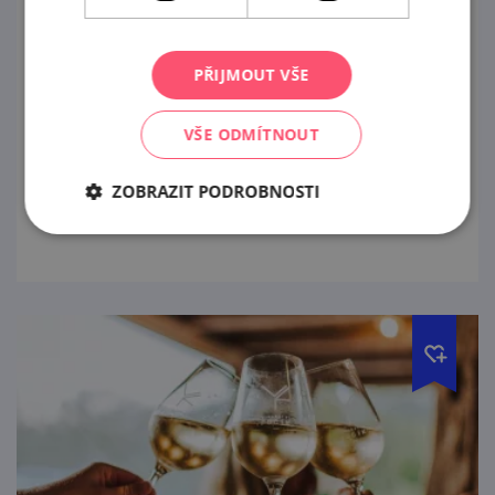
Degustační sobota ve Vinařství Fučík
15. 8. '26
PŘIJMOUT VŠE
Ochutnáte 6 vzorků (vzorek – 0,5 dcl), které
VŠE ODMÍTNOUT
doprovodíme degustačním soustem z
výrobků z domácích farem z blízkého okolí.
ZOBRAZIT PODROBNOSTI
prohlédnout