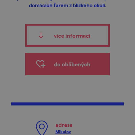
domácích farem z blízkého okolí.
více informací
do oblíbených
adresa
Mikulov