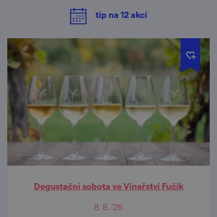
tip na
12
akcí
Degustační sobota ve Vinařství Fučík
8. 8. '26