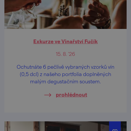
Exkurze ve Vinařství Fučík
15. 8. '26
Ochutnáte 6 pečlivě vybraných vzorků vín
(0,5 dcl) z našeho portfolia doplněných
malým degustačním soustem.
prohlédnout