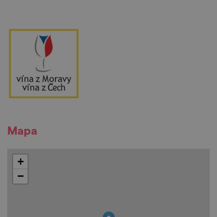
Mapa
+
−