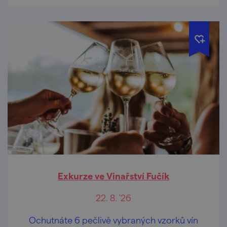
Exkurze ve Vinařství Fučík
22. 8. '26
Ochutnáte 6 pečlivě vybraných vzorků vín