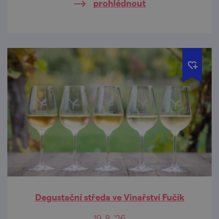
prohlédnout
Degustační středa ve Vinařství Fučík
19. 8. '26