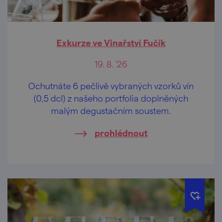
Exkurze ve Vinařství Fučík
19. 8. '26
Ochutnáte 6 pečlivě vybraných vzorků vín
(0,5 dcl) z našeho portfolia doplněných
malým degustačním soustem.
prohlédnout