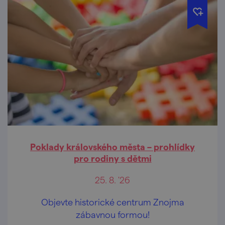
Poklady královského města – prohlídky
pro rodiny s dětmi
25. 8. '26
Objevte historické centrum Znojma
zábavnou formou!