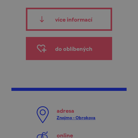
více informací
do oblíbených
adresa
Znojmo - Obrokova
online