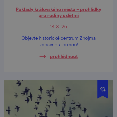
Poklady královského města – prohlídky
pro rodiny s dětmi
18. 8. '26
Objevte historické centrum Znojma
zábavnou formou!
prohlédnout