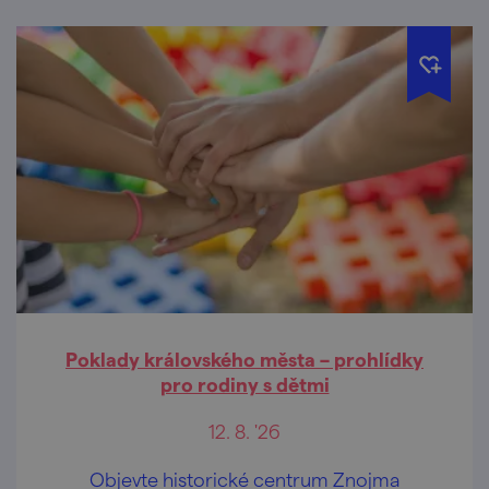
Poklady královského města – prohlídky
pro rodiny s dětmi
12. 8. '26
Objevte historické centrum Znojma