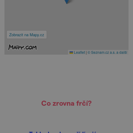
Zobrazit na Mapy.cz
Leaflet
|
© Seznam.cz a.s. a další
Co zrovna frčí?