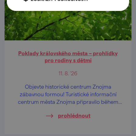
Poklady královského města – prohlídky
pro rodiny s dětmi
11. 8. '26
Objevte historické centrum Znojma
zábavnou formou! Turistické informační
centrum města Znojma připravilo během
letních prázdnin pravidelné komentované
prohlédnout
prohlídky určené především rodinám s
dětmi.