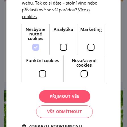
webu. Tak co si dáte – stolní víno nebo
přívlastkové se vší parádou?
Více o
Ochutnávka vín VOC Znojmo u rotundy sv.
cookies
Kateřiny
Nezbytně
Analytika
Marketing
11. 9. — 12. 9. '26
nutné
cookies
Akce se koná v rámci Znojemského
historického vinobraní
Funkční cookies
Nezařazené
prohlédnout
cookies
PŘIJMOUT VŠE
VŠE ODMÍTNOUT
ZOBRAZIT PODROBNOSTI