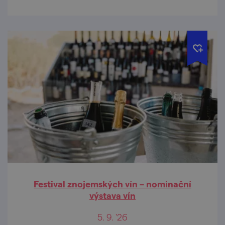
Festival znojemských vín – nominační
výstava vín
5. 9. '26