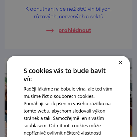
K ochutnání více než 350 vín bílých,
růžových, červených a sektů
prohlédnout
×
S cookies vás to bude bavit
víc
Raději lákáme na bobule vína, ale teď vám
musíme říct o souborech cookies.
Pomáhají se zlepšením vašeho zážitku na
tomto webu, abychom sledovali výkon
stránek a tak. Samozřejmě jen s vaším
souhlasem. Odmítnutí cookies může
nepříznivě ovlivnit některé vlastnosti