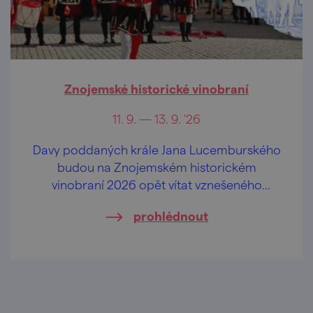
Znojemské historické vinobraní
11. 9. — 13. 9. '26
Davy poddaných krále Jana Lucemburského
budou na Znojemském historickém
vinobraní 2026 opět vítat vznešeného
panovníka krále Jana Lucemburského,
prohlédnout
oslavovat jiskřivé víno, lahodný burčák a
veselit se při hudbě v ulicích a mázhauzech.
Přijeďte prožít jedinečnou historickou
slavnost.