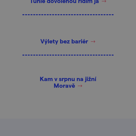
Tuhle dovolenou řídím já
Výlety bez bariér
Kam v srpnu na jižní
Moravě