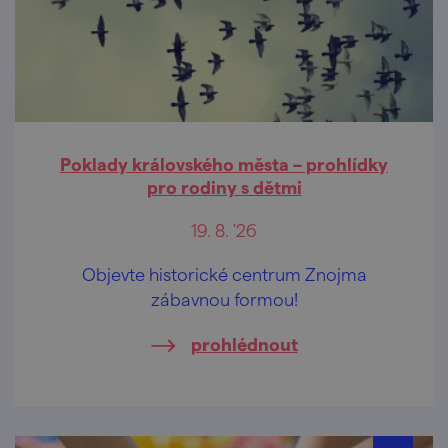
Poklady královského města – prohlídky
pro rodiny s dětmi
19. 8. '26
Objevte historické centrum Znojma
zábavnou formou!
prohlédnout