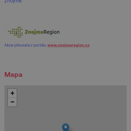
Znojmě.
Akce převzata z portálu
www.znojmoregion.cz
.
Mapa
+
−