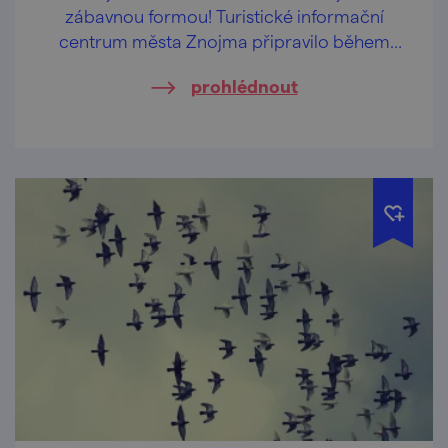
zábavnou formou! Turistické informační
centrum města Znojma připravilo během
letních prázdnin pravidelné komentované
prohlédnout
prohlídky určené především rodinám s
dětmi.