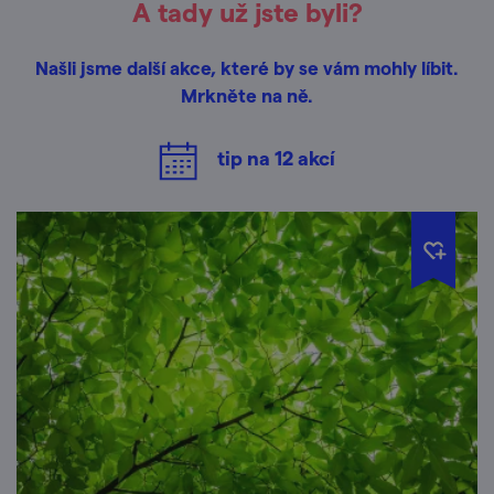
A tady už jste byli?
Našli jsme další akce, které by se vám mohly líbit.
Mrkněte na ně.
tip na
12
akcí