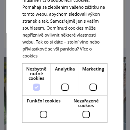
musíme říct o souborech cookies.
Jedinečná pěší prohlídka krásným
Pomáhají se zlepšením vašeho zážitku na
prostředím Mikuleckých búd s návštěvou
tomto webu, abychom sledovali výkon
vinařského muzea s certifikovaným
stránek a tak. Samozřejmě jen s vaším
průvodcem zakončená ochutnávkou nejen
souhlasem. Odmítnutí cookies může
prohlédnout
vína.
nepříznivě ovlivnit některé vlastnosti
webu. Tak co si dáte – stolní víno nebo
přívlastkové se vší parádou?
Více o
cookies
Nezbytně
Analytika
Marketing
nutné
cookies
Funkční cookies
Nezařazené
cookies