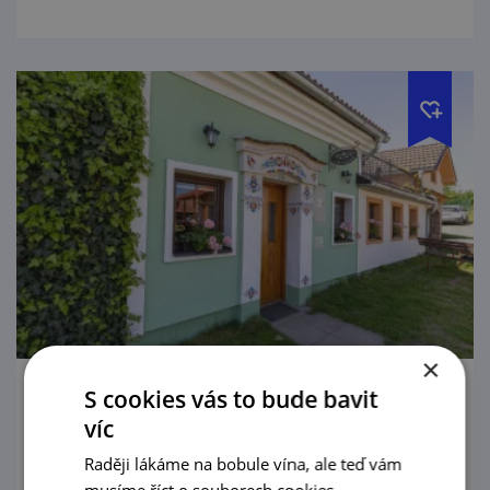
×
S cookies vás to bude bavit
Mikulecké búdy s průvodcem
víc
19. 8. '26
Raději lákáme na bobule vína, ale teď vám