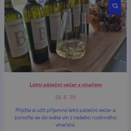
Letní páteční večer s vinařem
28. 8. '26
Přijďte si užít příjemný letní páteční večer a
ponořte se do světa vín z našeho rodinného
vinařství.