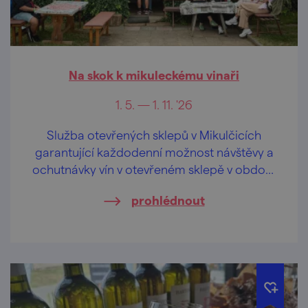
Na skok k mikuleckému vinaři
1. 5. — 1. 11. '26
Služba otevřených sklepů v Mikulčicích
garantující každodenní možnost návštěvy a
ochutnávky vín v otevřeném sklepě v období
prázdnin, v květnu, červnu a září o
prohlédnout
víkendech.