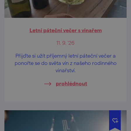
Letní páteční večer s vinařem
11. 9. '26
Přijďte si užít příjemný letní páteční večer a
ponořte se do světa vín z našeho rodinného
vinařství.
prohlédnout