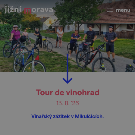
menu
Tour de vinohrad
13. 8. '26
Vinařský zážitek v Mikulčicích.