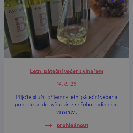
Letní páteční večer s vinařem
14. 8. '26
Přijďte si užít příjemný letní páteční večer a
ponořte se do světa vín z našeho rodinného
vinařství.
prohlédnout