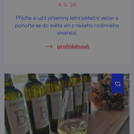
4. 9. '26
Přijďte si užít příjemný letní páteční večer a
ponořte se do světa vín z našeho rodinného
vinařství.
prohlédnout