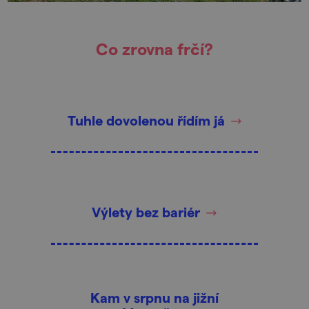
Co zrovna frčí?
Tuhle dovolenou řídím já
Výlety bez bariér
Kam v srpnu na jižní