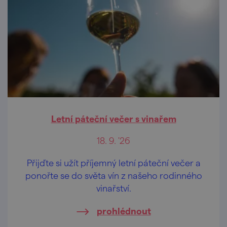
Letní páteční večer s vinařem
18. 9. '26
Přijďte si užít příjemný letní páteční večer a
ponořte se do světa vín z našeho rodinného
vinařství.
prohlédnout