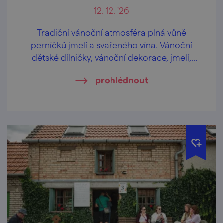
12. 12. '26
Tradiční vánoční atmosféra plná vůně
perníčků jmelí a svařeného vína. Vánoční
dětské dílničky, vánoční dekorace, jmelí,
medové výrobky a přijede i kovář!
prohlédnout