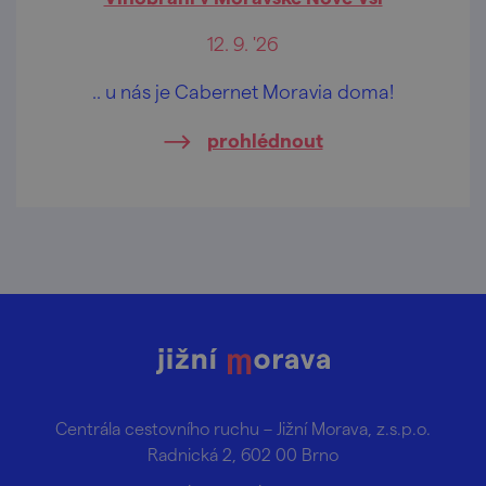
12. 9. '26
.. u nás je Cabernet Moravia doma!
prohlédnout
Centrála cestovního ruchu – Jižní Morava, z.s.p.o.
Radnická 2, 602 00 Brno