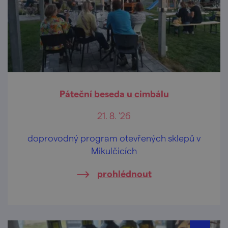
Páteční beseda u cimbálu
21. 8. '26
doprovodný program otevřených sklepů v
Mikulčicích
prohlédnout