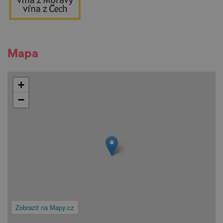
Mapa
+
−
Zobrazit na Mapy.cz