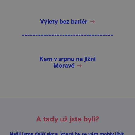
Výlety bez bariér
Kam v srpnu na jižní
Moravě
A tady už jste byli?
Našli jsme další akce, které by se vám mohly líbit.