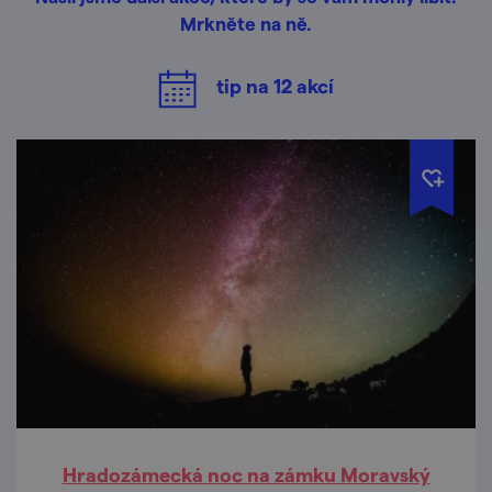
Mrkněte na ně.
tip na
12
akcí
Hradozámecká noc na zámku Moravský