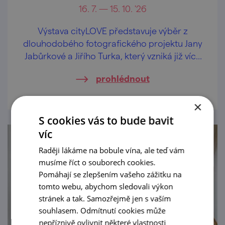
16. 7. — 15. 10. '26
Výstava cityLOVE představuje výběr z
dlouhodobého fotografického projektu Jany
Jabůrkové a Jiřího Turka, který vzniká již více
než dvacet let.
prohlédnout
×
S cookies vás to bude bavit
víc
Raději lákáme na bobule vína, ale teď vám
musíme říct o souborech cookies.
Pomáhají se zlepšením vašeho zážitku na
tomto webu, abychom sledovali výkon
stránek a tak. Samozřejmě jen s vaším
souhlasem. Odmítnutí cookies může
nepříznivě ovlivnit některé vlastnosti