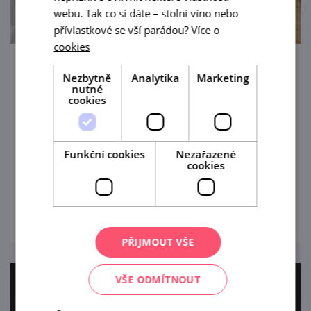
webu. Tak co si dáte – stolní víno nebo
přívlastkové se vší parádou?
Více o
cookies
Slovanská epopej Alfonse Muchy
Nezbytně
Analytika
Marketing
nutné
cookies
1. 8. '21 — 20. 6. '31
Jedinečným a slavnostním zážitkem může
být návštěva unikátní Slovanské epopeje
Funkční cookies
Nezařazené
cookies
Alfonse Muchy na zámku v Moravském
Krumlově.
prohlédnout
PŘIJMOUT VŠE
VŠE ODMÍTNOUT