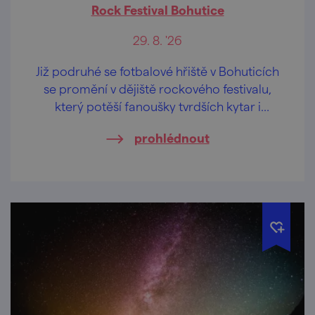
Rock Festival Bohutice
29. 8. '26
Již podruhé se fotbalové hřiště v Bohuticích
se promění v dějiště rockového festivalu,
který potěší fanoušky tvrdších kytar i
legendárních hitů.
prohlédnout