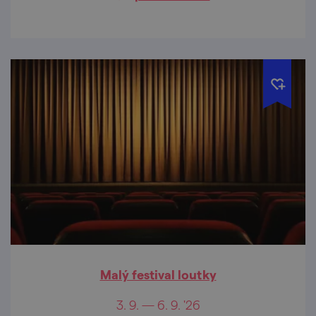
Malý festival loutky
3. 9. — 6. 9. '26