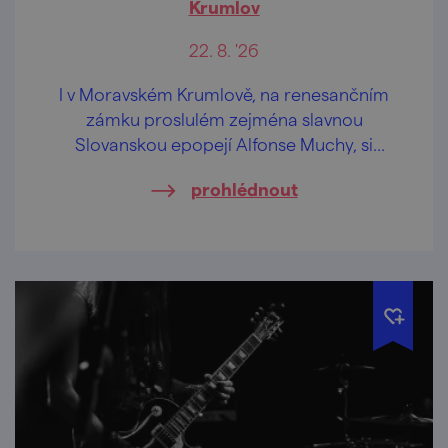
Krumlov
22. 8. '26
I v Moravském Krumlově, na renesančním
zámku proslulém zejména slavnou
Slovanskou epopejí Alfonse Muchy, si
můžete užít jedinečný večer otevírající brány
prohlédnout
památkových objektů po celé republice až
do pozdních hodin.