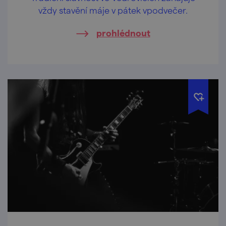
vždy stavění máje v pátek vpodvečer.
prohlédnout