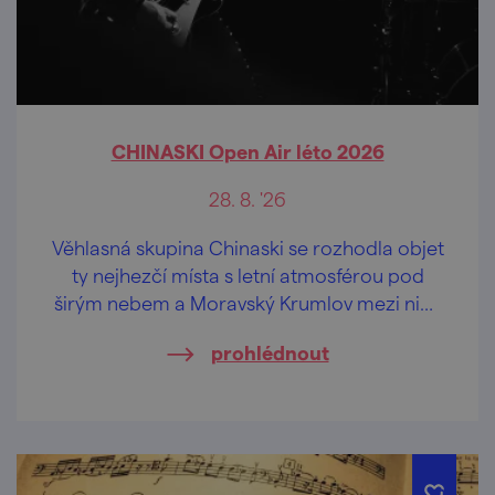
CHINASKI Open Air léto 2026
28. 8. '26
Věhlasná skupina Chinaski se rozhodla objet
ty nejhezčí místa s letní atmosférou pod
širým nebem a Moravský Krumlov mezi nimi
nebude chybět.
prohlédnout