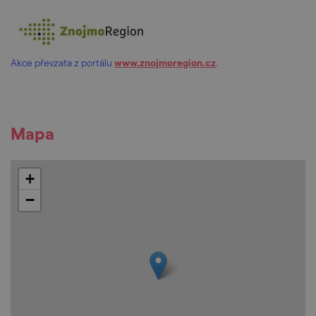
Akce převzata z portálu
www.znojmoregion.cz
.
Mapa
+
−