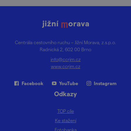
Centrála cestovního ruchu – Jižní Morava, z.s.p.o.
Radnická 2, 602 00 Brno
info@ccrjm.cz
www.ccrjm.cz
Facebook
YouTube
Instagram
Odkazy
TOP cíle
Ke stažení
Fotobanka