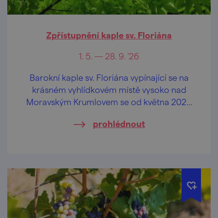
Zpřístupnění kaple sv. Floriána
1. 5. — 28. 9. '26
Barokní kaple sv. Floriána vypínající se na
krásném vyhlídkovém místě vysoko nad
Moravským Krumlovem se od května 2026
opět otevírá veřejnosti.
prohlédnout