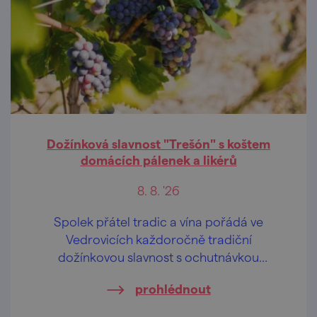
Dožínková slavnost "Trešón" s koštem
domácích pálenek a likérů
8. 8. '26
Spolek přátel tradic a vína pořádá ve
Vedrovicích každoročně tradiční
dožínkovou slavnost s ochutnávkou
domácích pálenek a likérů.
prohlédnout