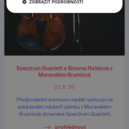
ZOBRAZIT PODROBNOSTI
Spectrum Quartett a Simona Hulejová v
Moravském Krumlově
23. 8. '26
Předposlední srpnovou neděli vystoupí na
arkádovém nádvoří zámku v Moravském
Krumlově slovenské Spectrum Quartett
společně se zpěvačkou Simonou Hulejovou.
prohlédnout