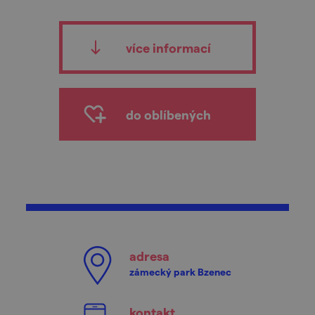
více informací
do oblíbených
adresa
zámecký park Bzenec
kontakt