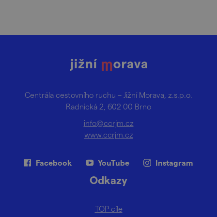
Centrála cestovního ruchu – Jižní Morava, z.s.p.o.
Radnická 2, 602 00 Brno
info@ccrjm.cz
www.ccrjm.cz
Facebook
YouTube
Instagram
Odkazy
TOP cíle