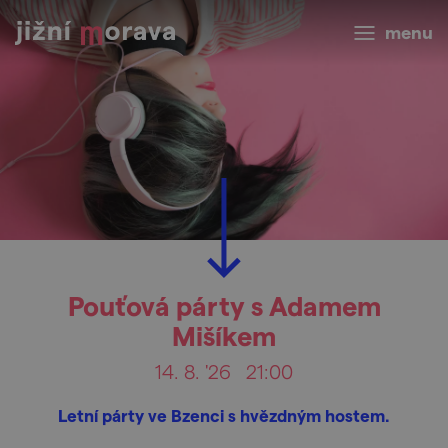
menu
Pouťová párty s Adamem
Mišíkem
14. 8. '26
21:00
Letní párty ve Bzenci s hvězdným hostem.