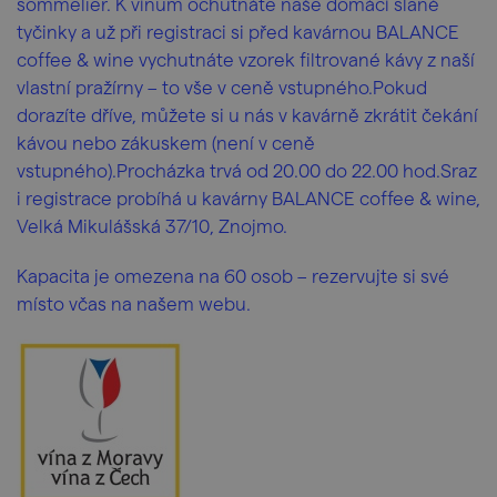
sommelier. K vínům ochutnáte naše domácí slané
tyčinky a už při registraci si před kavárnou BALANCE
coffee & wine vychutnáte vzorek filtrované kávy z naší
vlastní pražírny – to vše v ceně vstupného.Pokud
dorazíte dříve, můžete si u nás v kavárně zkrátit čekání
kávou nebo zákuskem (není v ceně
vstupného).Procházka trvá od 20.00 do 22.00 hod.Sraz
i registrace probíhá u kavárny BALANCE coffee & wine,
Velká Mikulášská 37/10, Znojmo.
Kapacita je omezena na 60 osob – rezervujte si své
místo včas na našem webu.