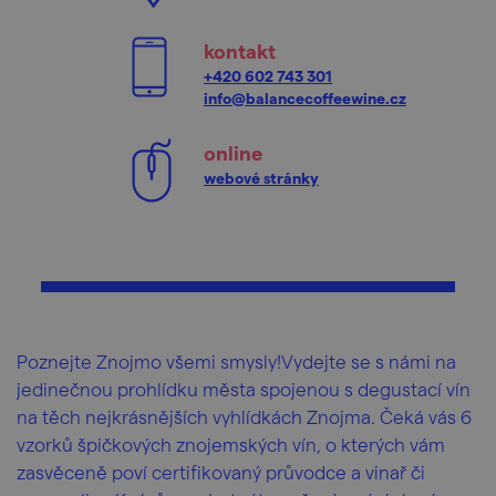
kontakt
+420 602 743 301
info@balancecoffeewine.cz
online
webové stránky
Poznejte Znojmo všemi smysly!Vydejte se s námi na
jedinečnou prohlídku města spojenou s degustací vín
na těch nejkrásnějších vyhlídkách Znojma. Čeká vás 6
vzorků špičkových znojemských vín, o kterých vám
zasvěceně poví certifikovaný průvodce a vinař či