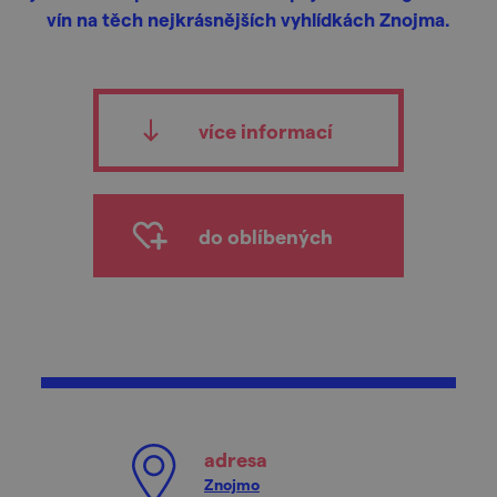
vín na těch nejkrásnějších vyhlídkách Znojma.
více informací
do oblíbených
adresa
Znojmo