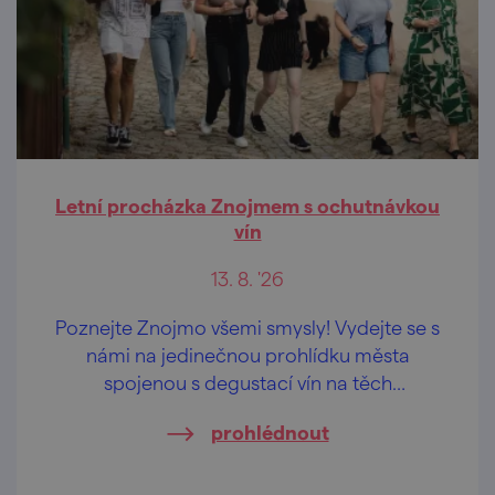
Letní procházka Znojmem s ochutnávkou
vín
13. 8. '26
Poznejte Znojmo všemi smysly! Vydejte se s
námi na jedinečnou prohlídku města
spojenou s degustací vín na těch
nejkrásnějších vyhlídkách Znojma.
prohlédnout