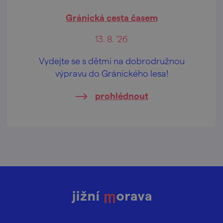
Gránická cesta časem
13. 8. '26
Vydejte se s dětmi na dobrodružnou
výpravu do Gránického lesa!
prohlédnout