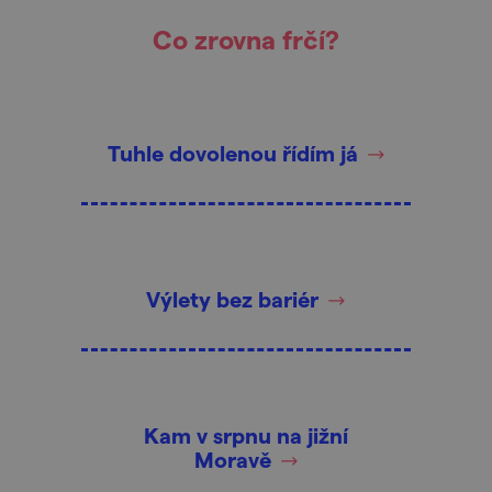
Co zrovna frčí?
Tuhle dovolenou řídím já
Výlety bez bariér
Kam v srpnu na jižní
Moravě