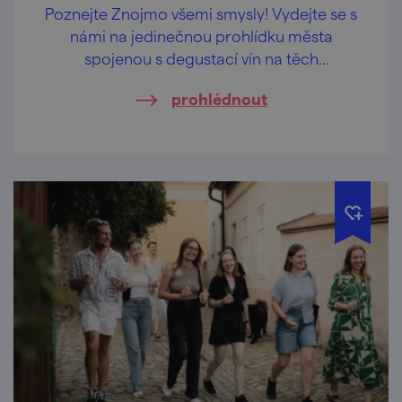
Poznejte Znojmo všemi smysly! Vydejte se s
námi na jedinečnou prohlídku města
spojenou s degustací vín na těch
nejkrásnějších vyhlídkách Znojma.
prohlédnout