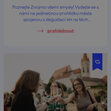
Poznejte Znojmo všemi smysly! Vydejte se s
námi na jedinečnou prohlídku města
spojenou s degustací vín na těch
nejkrásnějších vyhlídkách Znojma.
prohlédnout