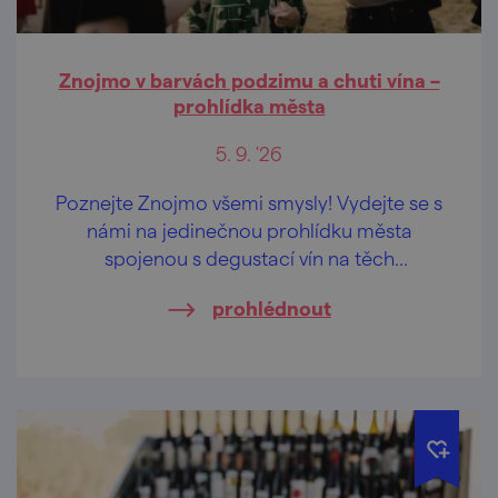
Znojmo v barvách podzimu a chuti vína –
prohlídka města
5. 9. '26
Poznejte Znojmo všemi smysly! Vydejte se s
námi na jedinečnou prohlídku města
spojenou s degustací vín na těch
nejkrásnějších vyhlídkách Znojma.
prohlédnout