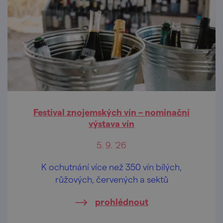
Festival znojemských vín – nominační
výstava vín
5. 9. '26
K ochutnání více než 350 vín bílých,
růžových, červených a sektů
prohlédnout