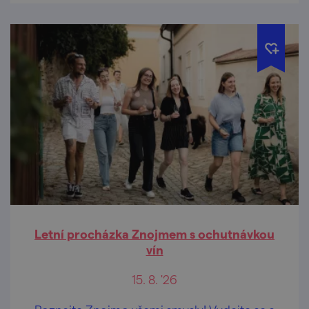
Letní procházka Znojmem s ochutnávkou
vín
15. 8. '26