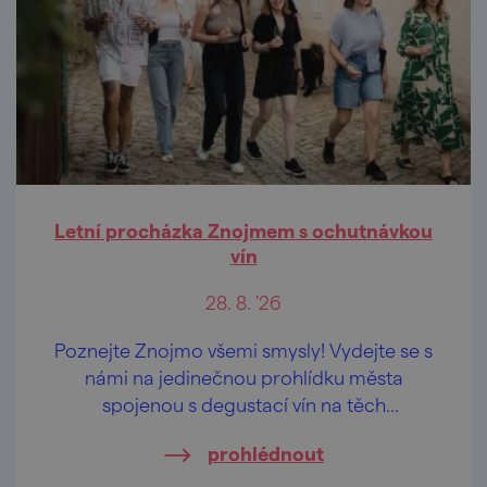
Letní procházka Znojmem s ochutnávkou
vín
28. 8. '26
Poznejte Znojmo všemi smysly! Vydejte se s
námi na jedinečnou prohlídku města
spojenou s degustací vín na těch
nejkrásnějších vyhlídkách Znojma.
prohlédnout