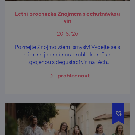
Letní procházka Znojmem s ochutnávkou
vín
20. 8. '26
Poznejte Znojmo všemi smysly! Vydejte se s
námi na jedinečnou prohlídku města
spojenou s degustací vín na těch
nejkrásnějších vyhlídkách Znojma.
prohlédnout