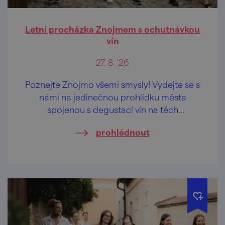
Letní procházka Znojmem s ochutnávkou
vín
27. 8. '26
Poznejte Znojmo všemi smysly! Vydejte se s
námi na jedinečnou prohlídku města
spojenou s degustací vín na těch
nejkrásnějších vyhlídkách Znojma.
prohlédnout