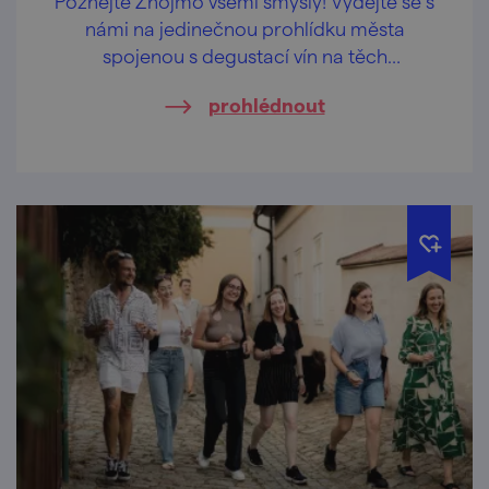
Poznejte Znojmo všemi smysly! Vydejte se s
námi na jedinečnou prohlídku města
spojenou s degustací vín na těch
nejkrásnějších vyhlídkách Znojma.
prohlédnout