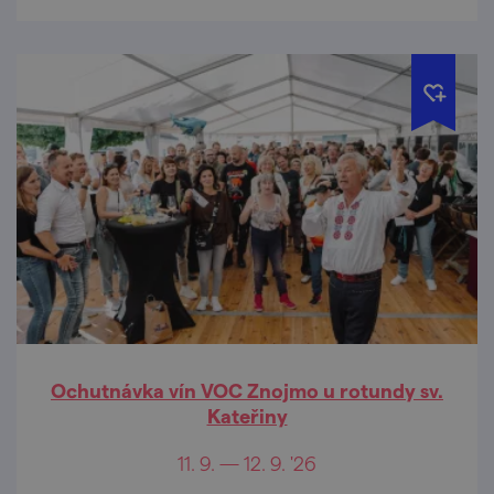
Ochutnávka vín VOC Znojmo u rotundy sv.
Kateřiny
11. 9. — 12. 9. '26