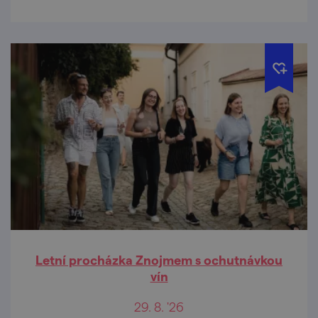
Letní procházka Znojmem s ochutnávkou
vín
29. 8. '26