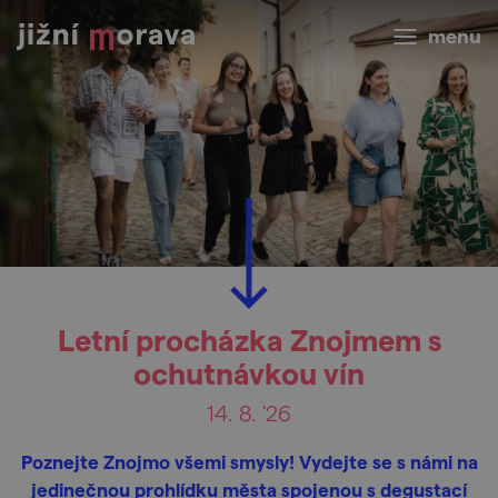
menu
Letní procházka Znojmem s
ochutnávkou vín
14. 8. '26
Poznejte Znojmo všemi smysly! Vydejte se s námi na
jedinečnou prohlídku města spojenou s degustací