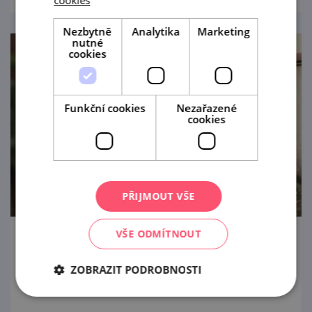
Nezbytně
Analytika
Marketing
nutné
cookies
Funkční cookies
Nezařazené
cookies
PŘIJMOUT VŠE
VŠE ODMÍTNOUT
Letní procházka Znojmem s ochutnávkou
vín
ZOBRAZIT PODROBNOSTI
22. 8. '26