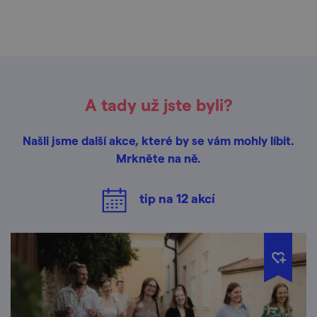
A tady už jste byli?
Našli jsme další akce, které by se vám mohly líbit.
Mrkněte na ně.
tip na
12
akcí