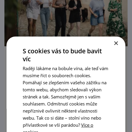
×
S cookies vás to bude bavit
víc
Letní procházka Znojmem s ochutnávkou
vín
Raději lákáme na bobule vína, ale teď vám
musíme říct o souborech cookies.
21. 8. '26
Pomáhají se zlepšením vašeho zážitku na
tomto webu, abychom sledovali výkon
Poznejte Znojmo všemi smysly! Vydejte se s
stránek a tak. Samozřejmě jen s vaším
námi na jedinečnou prohlídku města
souhlasem. Odmítnutí cookies může
spojenou s degustací vín na těch
nepříznivě ovlivnit některé vlastnosti
nejkrásnějších vyhlídkách Znojma.
webu. Tak co si dáte – stolní víno nebo
prohlédnout
přívlastkové se vší parádou?
Více o
cookies