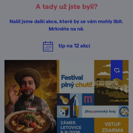
A tady už jste byli?
Našli jsme další akce, které by se vám mohly líbit.
Mrkněte na ně.
tip na
12
akcí