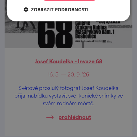
ZOBRAZIT PODROBNOSTI
Josef Koudelka - Invaze 68
16. 5. — 20. 9. '26
Světově proslulý fotograf Josef Koudelka
přijal nabídku vystavit své ikonické snímky ve
svém rodném městě.
prohlédnout