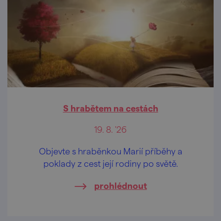
S hrabětem na cestách
19. 8. '26
Objevte s hraběnkou Marií příběhy a
poklady z cest její rodiny po světě.
prohlédnout