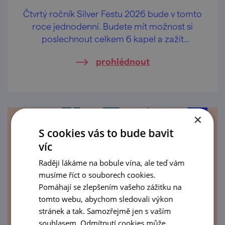
Čtvrtý ročník Silver Festu 2026 bude v tomto
roce jednodenní. Budete mít možnost si
poslechnout celkem 6 kapel a zažít
pohodovou atmosféru Panského dvora v
prohlédnout
Boskovicích.
×
S cookies vás to bude bavit
víc
Raději lákáme na bobule vína, ale teď vám
musíme říct o souborech cookies.
Pomáhají se zlepšením vašeho zážitku na
tomto webu, abychom sledovali výkon
stránek a tak. Samozřejmě jen s vaším
souhlasem. Odmítnutí cookies může