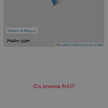
Zobrazit na Mapy.cz
Leaflet
|
© Seznam.cz a.s. a další
Co zrovna frčí?