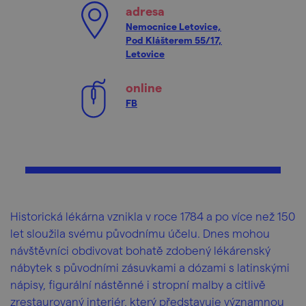
adresa
Nemocnice Letovice,
Pod Klášterem 55/17,
Letovice
online
FB
Historická lékárna vznikla v roce 1784 a po více než 150
let sloužila svému původnímu účelu. Dnes mohou
návštěvníci obdivovat bohatě zdobený lékárenský
nábytek s původními zásuvkami a dózami s latinskými
nápisy, figurální nástěnné i stropní malby a citlivě
zrestaurovaný interiér, který představuje významnou