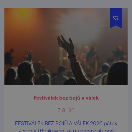
Festiválek bez bojů a válek
7. 8. '26
FESTIVÁLEK BEZ BOJŮ A VÁLEK 2026 pátek
7. srpna | Boskovice, za muzeem vstupné