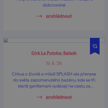
dobrovolné
prohlédnout
Cirk La Putyka: Splash
19. 8. '26
Cirkus o životě a mládí SPLASH vás přenese
do světa zapomenutého bazénu, kde se tři
starší gentlemani vydávají na cestu za
objevováním radosti a svobody. Unavení
prohlédnout
každodenní rutinou ztratili schopnost vnímat
malé zázraky kolem sebe i v sobě.