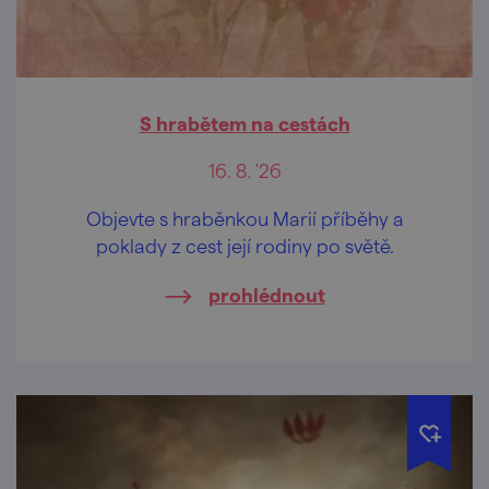
S hrabětem na cestách
16. 8. '26
Objevte s hraběnkou Marií příběhy a
poklady z cest její rodiny po světě.
prohlédnout