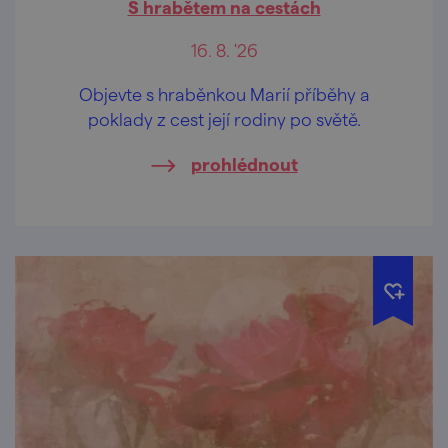
S hrabětem na cestách
16. 8. '26
Objevte s hraběnkou Marií příběhy a
poklady z cest její rodiny po světě.
prohlédnout