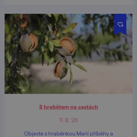
S hrabětem na cestách
11. 8. '26
Objevte s hraběnkou Marií příběhy a