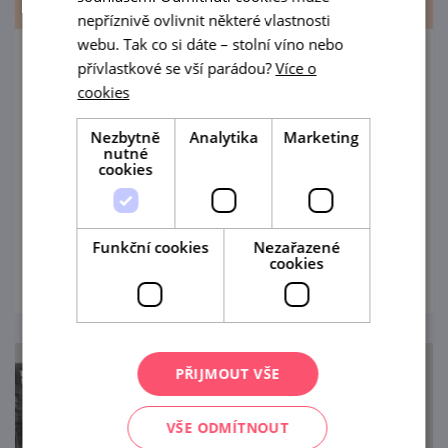
nepříznivě ovlivnit některé vlastnosti
webu. Tak co si dáte – stolní víno nebo
přívlastkové se vší parádou?
Více o
Pohádkový hřebínek: Divadýlko Mrak, O
cookies
začarovaném mlýně
21. 8. '26
Nezbytně
Analytika
Marketing
nutné
cookies
Strašidelný mlýn, věrný kamarád krysák
Matěj a noc plná překvapení!
Funkční cookies
Nezařazené
prohlédnout
cookies
PŘIJMOUT VŠE
VŠE ODMÍTNOUT