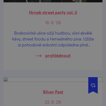
Hrnek street party vol. ii
16. 8. '26
Boskovické ulice ožijí hudbou, vůní skvělé
kávy, street foodu a řemeslného piva. Užijte
si pohodové sobotní odpoledne plné
koncertů, DJ setů, dobrého jídla i zábavy – a
prohlédnout
navíc se vstupem zdarma.
Silver Fest
22. 8. '26