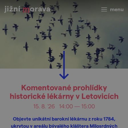
menu
Komentované prohlídky
historické lékárny v Letovicích
15. 8. '26
14:00 — 15:00
Objevte unikátní barokní lékárnu z roku 1784,
ukrytou v areálu bývalého kláštera Milosrdných