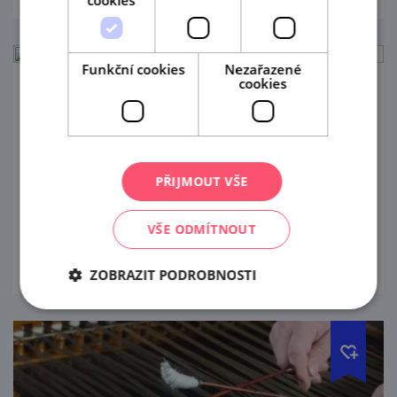
Funkční cookies
Nezařazené
cookies
Degustace vinařství Orisek
14. 8. '26
Degustace vína v Zahrádce u Zajíce v
PŘIJMOUT VŠE
Mikulově
VŠE ODMÍTNOUT
prohlédnout
ZOBRAZIT PODROBNOSTI