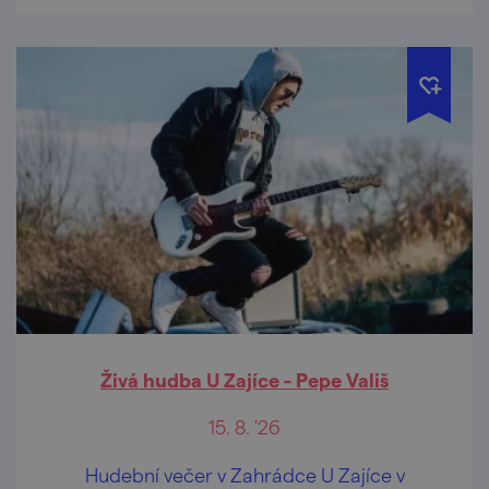
Živá hudba U Zajíce - Pepe Vališ
15. 8. '26
Hudební večer v Zahrádce U Zajíce v