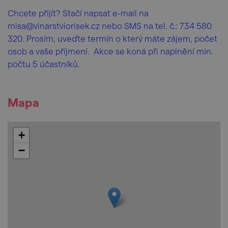
Chcete přijít? Stačí napsat e-mail na
misa@vinarstviorisek.cz nebo SMS na tel. č.: 734 580
320. Prosím, uveďte termín o který máte zájem, počet
osob a vaše příjmení. Akce se koná při naplnění min.
počtu 5 účastníků.
Mapa
+
−