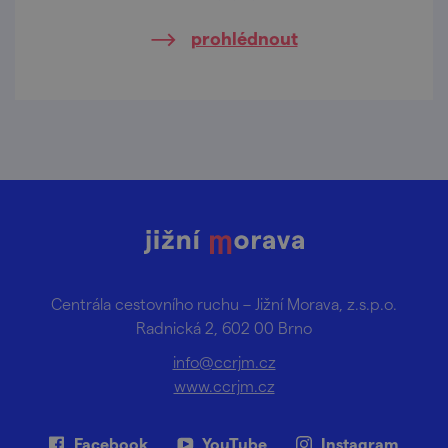
prohlédnout
Centrála cestovního ruchu – Jižní Morava, z.s.p.o.
Radnická 2, 602 00 Brno
info@ccrjm.cz
www.ccrjm.cz
Facebook
YouTube
Instagram