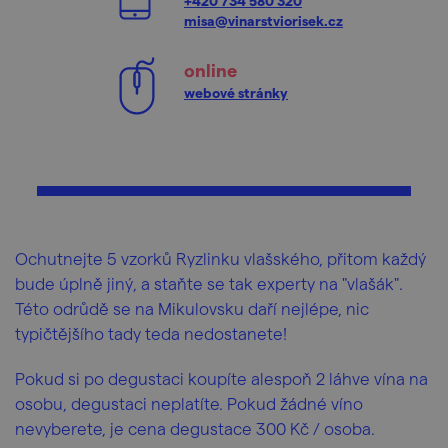
+420 734 580 320
misa@vinarstviorisek.cz
online
webové stránky
Ochutnejte 5 vzorků Ryzlinku vlašského, přitom každý
bude úplně jiný, a staňte se tak experty na "vlašák".
Této odrůdě se na Mikulovsku daří nejlépe, nic
typičtějšího tady teda nedostanete!
Pokud si po degustaci koupíte alespoň 2 láhve vína na
osobu, degustaci neplatíte. Pokud žádné víno
nevyberete, je cena degustace 300 Kč / osoba.