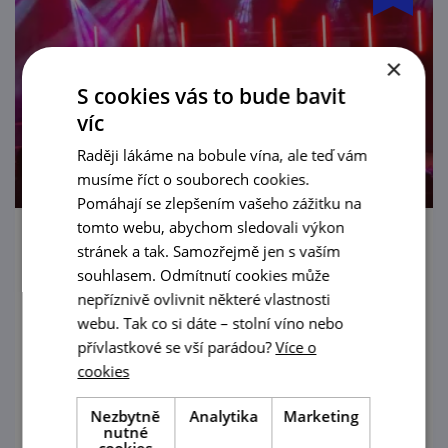
×
S cookies vás to bude bavit
víc
Raději lákáme na bobule vína, ale teď vám
musíme říct o souborech cookies.
Pomáhají se zlepšením vašeho zážitku na
tomto webu, abychom sledovali výkon
Živá hudba U Zajíce - The Gardeners
stránek a tak. Samozřejmě jen s vaším
souhlasem. Odmítnutí cookies může
14. 8. '26
nepříznivě ovlivnit některé vlastnosti
webu. Tak co si dáte – stolní víno nebo
Hudební večer v Zahrádce U Zajíce v
přívlastkové se vší parádou?
Více o
Mikulově.
cookies
prohlédnout
Nezbytně
Analytika
Marketing
nutné
cookies