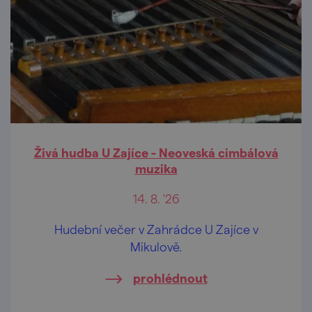
Živá hudba U Zajíce - Neoveská cimbálová
muzika
14. 8. '26
Hudební večer v Zahrádce U Zajíce v
Mikulově.
prohlédnout