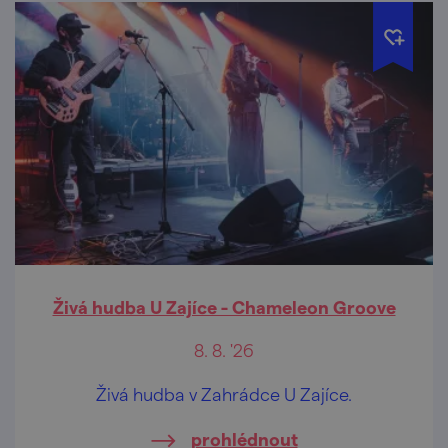
Živá hudba U Zajíce - Chameleon Groove
8. 8. '26
Živá hudba v Zahrádce U Zajíce.
prohlédnout