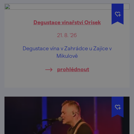
Degustace vinařství Orisek
21. 8. '26
Degustace vína v Zahrádce u Zajíce v
Mikulově
prohlédnout