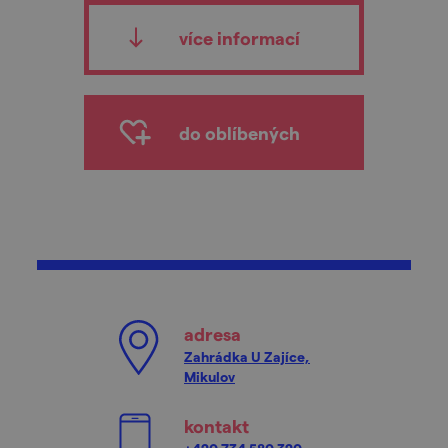
více informací
do oblíbených
adresa
Zahrádka U Zajíce,
Mikulov
kontakt