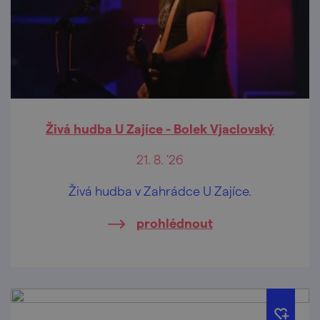
Živá hudba U Zajíce - Bolek Vjaclovský
21. 8. '26
Živá hudba v Zahrádce U Zajíce.
prohlédnout