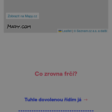
Zobrazit na Mapy.cz
Leaflet
|
© Seznam.cz a.s. a další
Co zrovna frčí?
Tuhle dovolenou řídím já