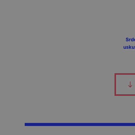
Srd
usku