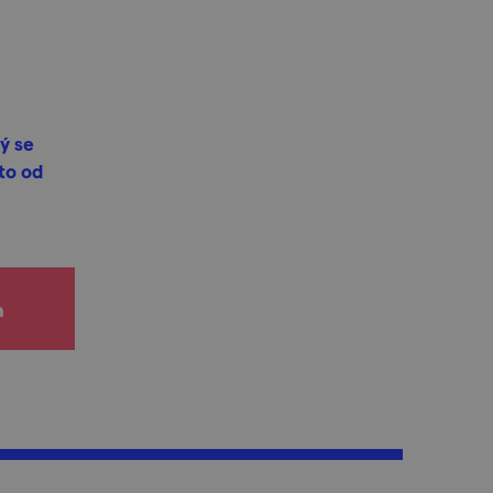
ý se
to od
h