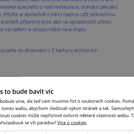
avské speciality z naší restaurace, domácí zákusky,
u. Přijďte si společně s námi naplno užít jedinečnou
a strávit příjemný letní den ve společnosti přátel.
íte na našem e-shopu nebo na e-mailu
ujete do slosování o 3 kartony archivních
s to bude bavit víc
 bobule vína, ale teď vám musíme říct o souborech cookies. Pomá
a tomto webu, abychom sledovali výkon stránek a tak. Samozřejm
utí cookies může nepříznivě ovlivnit některé vlastnosti webu. Ta
přívlastkové se vší parádou?
Více o cookies