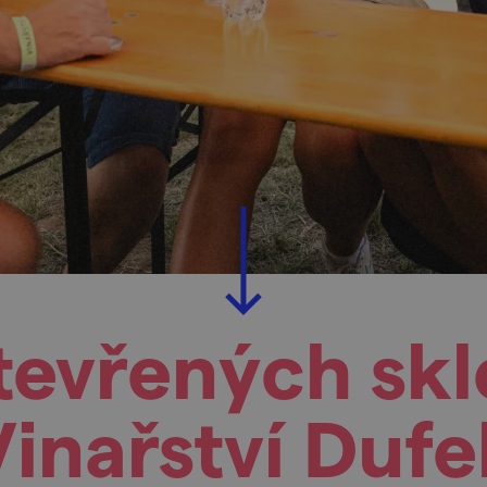
tevřených skl
Vinařství Dufe