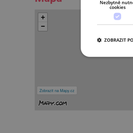
Nezbytně nutn
cookies
+
−
ZOBRAZIT P
Zobrazit na Mapy.cz