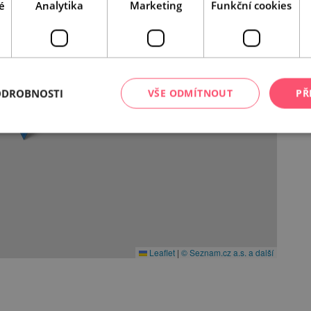
é
Analytika
Marketing
Funkční cookies
ODROBNOSTI
VŠE ODMÍTNOUT
PŘ
Leaflet
|
© Seznam.cz a.s. a další