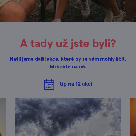
A tady už jste byli?
Našli jsme další akce, které by se vám mohly líbit.
Mrkněte na ně.
tip na
12
akcí