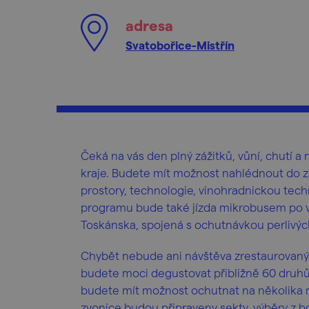
adresa
Svatobořice-Mistřín
Čeká na vás den plný zážitků, vůní, chutí
kraje. Budete mít možnost nahlédnout do zá
prostory, technologie, vinohradnickou techn
programu bude také jízda mikrobusem po vi
Toskánska, spojená s ochutnávkou perlivých
Chybět nebude ani návštěva zrestaurovaný
budete moci degustovat přibližně 60 druhů 
budete mít možnost ochutnat na několika mí
zvonice budou připraveny sekty, výběry z b