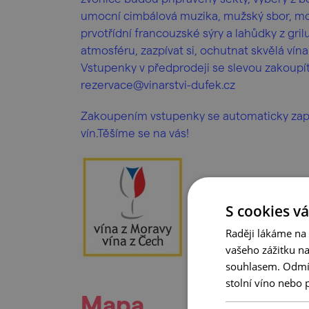
umocní cimbálová muzika, mužský sbor, mor
prvotřídní francouzské sýry a lahůdky z gril
atmosféru, zazpívat si, ochutnat skvělá vína 
Vstupenky v předprodeji se slevou zakoup
rezervace@vinarstvi-dufek.cz
Zakoupením vstupenky se automaticky zapoj
vín.Těšíme se na vás!
S cookies vá
Raději lákáme na
vašeho zážitku n
souhlasem. Odmítn
stolní víno nebo 
Mapa