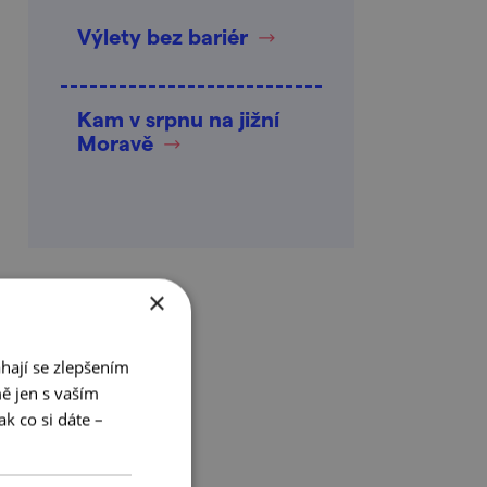
Výlety bez bariér
Kam v srpnu na jižní
Moravě
×
hají se zlepšením
ě jen s vaším
k co si dáte –