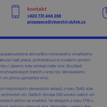
kontakt
+420 731 444 288
propagace@vinarstvi-dufek.cz
 a neopakovatelné atmosféry moravského vinařského
kulisí naší práce, prohlédnout si moderní výrobní
iku i zázemí, kde vznikají naše vína. Součástí
nohradnických tratích v srdci tzv. Moravského
 vín přímo uprostřed vinic.
ch historických zámeckých sklepů z roku 1540, kde
archivních vín. Dalších zhruba 100 vzorků našich vín
stech přímo ve vinařství. Ve sklepích z roku 1719 u
obulí, ledová i slámová vína. Atmosféru celého dne