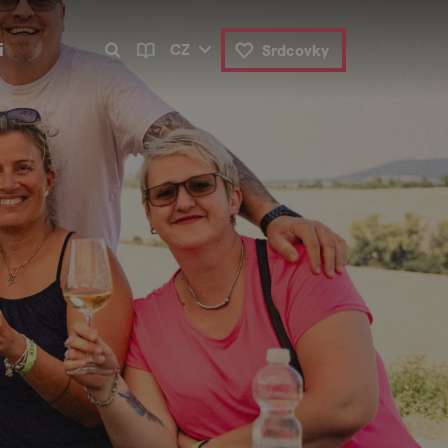
i
CZ
Srdcovky