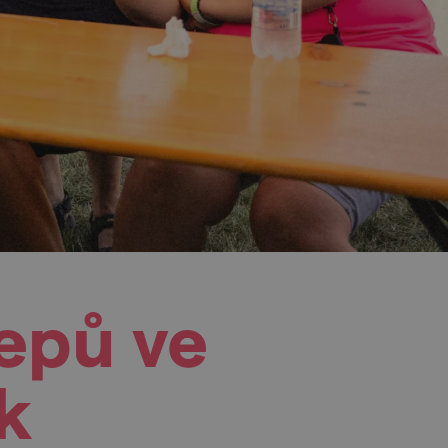
epů ve
k