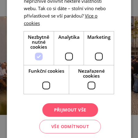
nepříznivě ovlivnit některé vlastnosti
webu. Tak co si dáte – stolní víno nebo
přívlastkové se vší parádou?
Více o
cookies
Nezbytně
Analytika
Marketing
nutné
cookies
Funkční cookies
Nezařazené
cookies
PŘIJMOUT VŠE
VŠE ODMÍTNOUT
Co zrovna frčí?