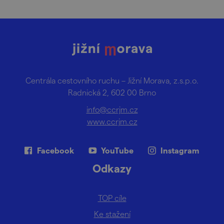
Centrála cestovního ruchu – Jižní Morava, z.s.p.o.
Radnická 2, 602 00 Brno
info@ccrjm.cz
www.ccrjm.cz
Facebook
YouTube
Instagram
Odkazy
TOP cíle
Ke stažení