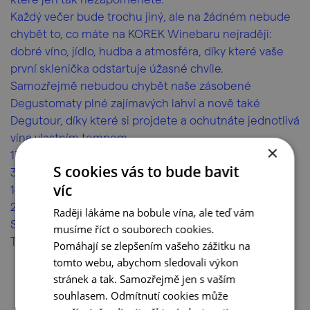
Každý večer bude trochu jiný, ale na žádném nebude
chybět to, co máte na KOREK Winebaru nejraději:
dobré víno, jídlo, hudba a atmosféra, díky které vaše
první sklenička odstartuje úžasné chvíle.
Samozřejmě nebudou chybět naše zásobené
Degustomaty plné zajímavých lahví a nově také
Degutour, díky které si projdete a ochutnáte jednotlivá
vína vlastním tempem.
×
17. 7. 2026 – Španělský večer
S cookies vás to bude bavit
31. 7. 2026 – Moravský večer
víc
14. 8. 2026 – Italský večer
28. 8. 2026 – Velká rozlučka s létem
Raději lákáme na bobule vína, ale teď vám
Sledujte naše sociální sítě pro více informací!
musíme říct o souborech cookies.
Těšíme se na vás v KOREK Winebaru.
Pomáhají se zlepšením vašeho zážitku na
tomto webu, abychom sledovali výkon
stránek a tak. Samozřejmě jen s vaším
souhlasem. Odmítnutí cookies může