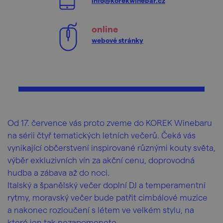
info@korekwinebar.cz
online
webové stránky
Od 17. července vás proto zveme do KOREK Winebaru
na sérii čtyř tematických letních večerů. Čeká vás
vynikající občerstvení inspirované různými kouty světa,
výběr exkluzivních vín za akční cenu, doprovodná
hudba a zábava až do noci.
Italský a španělský večer doplní DJ a temperamentní
rytmy, moravský večer bude patřit cimbálové muzice
a nakonec rozloučení s létem ve velkém stylu, na
které jen tak nezapomenete.