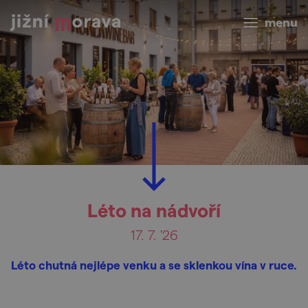
menu
Léto na nádvoří
17. 7. '26
Léto chutná nejlépe venku a se sklenkou vína v ruce.