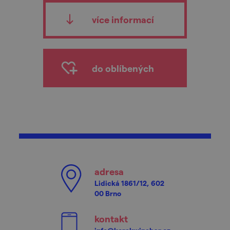
více informací
do oblíbených
adresa
Lidická 1861/12, 602
00 Brno
kontakt