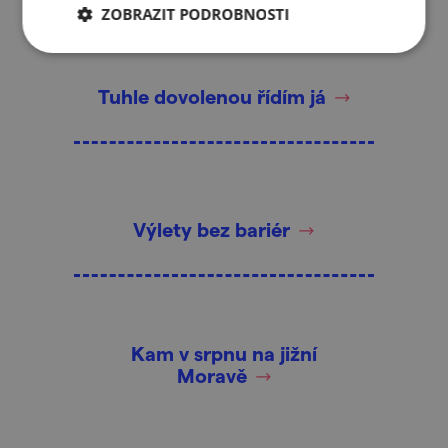
ZOBRAZIT PODROBNOSTI
Tuhle dovolenou řídím já
Výlety bez bariér
Kam v srpnu na jižní
Moravě