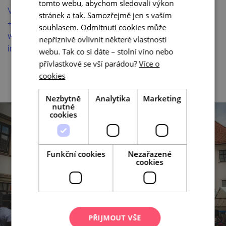
tomto webu, abychom sledovali výkon
Vice info:
stránek a tak. Samozřejmě jen s vaším
+420739476606
souhlasem. Odmítnutí cookies může
www.afrofestbrno.cz
nepříznivě ovlivnit některé vlastnosti
info@afrofestbrno.cz
webu. Tak co si dáte – stolní víno nebo
přívlastkové se vší parádou?
Více o
cookies
Nezbytně
Analytika
Marketing
nutné
cookies
Funkční cookies
Nezařazené
cookies
PŘIJMOUT VŠE