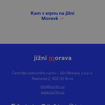
Kam v srpnu na jižní
Moravě
Centrála cestovního ruchu – Jižní Morava, z.s.p.o.
Radnická 2, 602 00 Brno
info@ccrjm.cz
www.ccrjm.cz