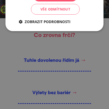
VŠE ODMÍTNOUT
ZOBRAZIT PODROBNOSTI
Co zrovna frčí?
Tuhle dovolenou řídím já
Výlety bez bariér