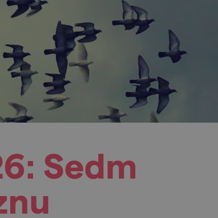
26: Sedm
znu