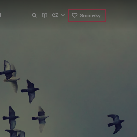
i
CZ
Srdcovky