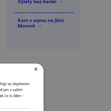
Výlety bez bariér
Kam v srpnu na jižní
Moravě
×
hají se zlepšením
ě jen s vaším
k co si dáte –