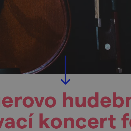
erovo hudebn
ací koncert f