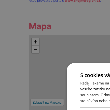
Akce převzata z portálu
www.znojmoregion.cz
.
Mapa
+
−
S cookies vá
Raději lákáme na
vašeho zážitku n
souhlasem. Odmítn
stolní víno nebo 
Zobrazit na Mapy.cz