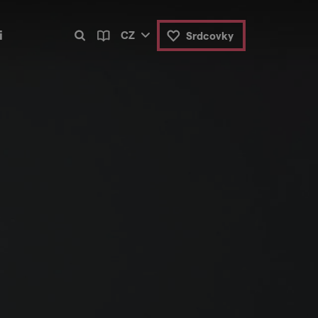
i
CZ
Srdcovky