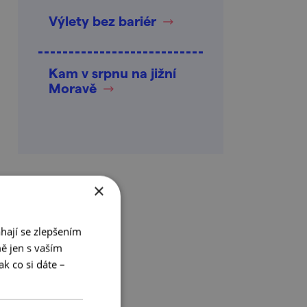
Výlety bez bariér
Kam v srpnu na jižní
Moravě
×
hají se zlepšením
ě jen s vaším
k co si dáte –