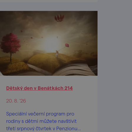
Dětský den v Benátkách 214
20. 8. '26
Speciální večerní program pro
rodiny s dětmi můžete navštívit
třetí srpnový čtvrtek v Penzionu