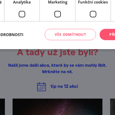
é
Analytika
Marketing
Funkční cookies
Leaflet
|
© Seznam.cz a.s. a další
ODROBNOSTI
VŠE ODMÍTNOUT
PŘ
A tady už jste byli?
Našli jsme další akce, které by se vám mohly líbit.
Mrkněte na ně.
tip na
12
akcí