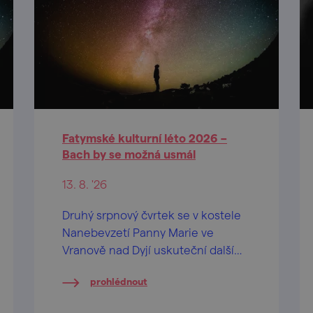
Fatymské kulturní léto 2026 –
Bach by se možná usmál
13. 8. '26
Druhý srpnový čvrtek se v kostele
Nanebevzetí Panny Marie ve
Vranově nad Dyjí uskuteční další
koncert ze série Fatymské kulturní
prohlédnout
léto.