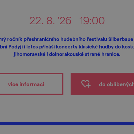
22. 8. '26
19:00
ý ročník přeshraničního hudebního festivalu Silberbau
ní Podyjí i letos přináší koncerty klasické hudby do kost
jihomoravské i dolnorakouské straně hranice.
více informací
do oblíbenýc