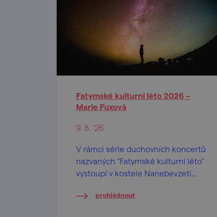
Fatymské kulturní léto 2026 –
Marie Fuxová
9. 8. '26
V rámci série duchovních koncertů
nazvaných "Fatymské kulturní léto"
vystoupí v kostele Nanebevzetí
Panny Marie ve Vranově nad Dyjí
prohlédnout
světoznámá houslistka Marie
Fuxová.