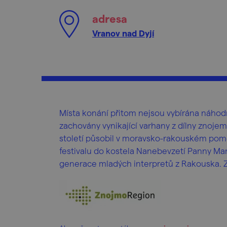
adresa
Vranov nad Dyjí
Místa konání přitom nejsou vybírána náhodn
zachovány vynikající varhany z dílny znojem
století působil v moravsko-rakouském pome
festivalu do kostela Nanebevzetí Panny Mar
generace mladých interpretů z Rakouska. Z