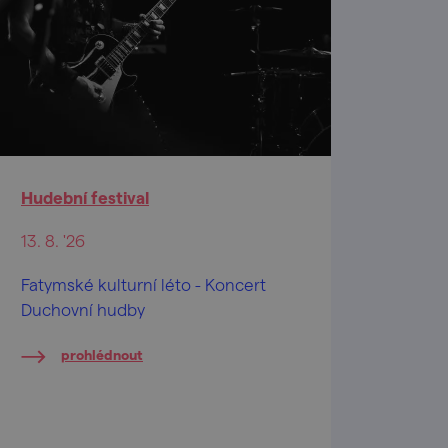
Hudební festival
13. 8. '26
Fatymské kulturní léto - Koncert
Duchovní hudby
prohlédnout