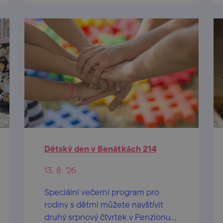
Dětský den v Benátkách 214
13. 8. '26
Speciální večerní program pro
rodiny s dětmi můžete navštívit
druhý srpnový čtvrtek v Penzionu