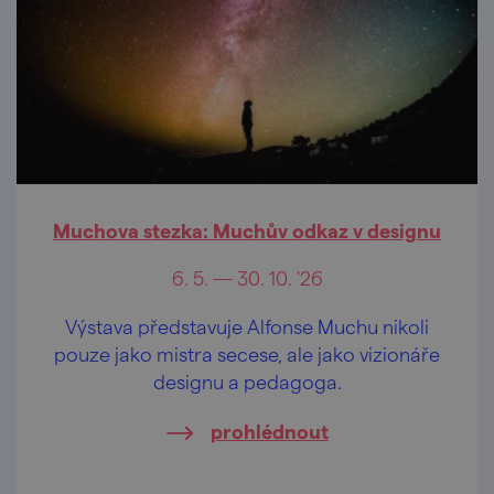
Muchova stezka: Muchův odkaz v designu
6. 5. — 30. 10. '26
Výstava představuje Alfonse Muchu nikoli
pouze jako mistra secese, ale jako vizionáře
designu a pedagoga.
prohlédnout