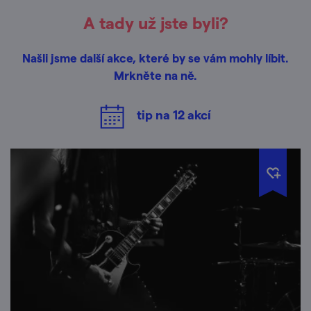
A tady už jste byli?
Našli jsme další akce, které by se vám mohly líbit.
Mrkněte na ně.
tip na
12
akcí