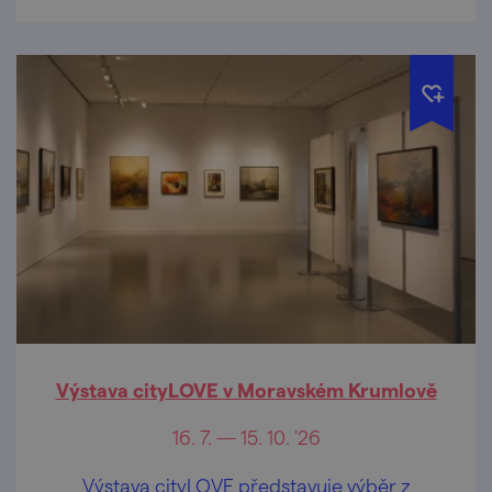
Výstava cityLOVE v Moravském Krumlově
16. 7. — 15. 10. '26
Výstava cityLOVE představuje výběr z