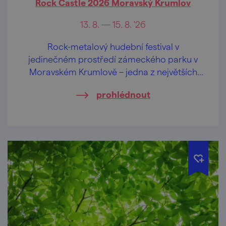
Rock Castle 2026 Moravský Krumlov
13. 8. — 15. 8. '26
Rock-metalový hudební festival v
jedinečném prostředí zámeckého parku v
Moravském Krumlově – jedna z největších
akcí tohoto žánru (nejen) na jižní Moravě.
prohlédnout