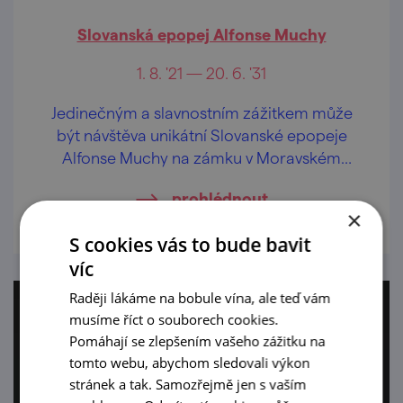
Slovanská epopej Alfonse Muchy
1. 8. '21 — 20. 6. '31
Jedinečným a slavnostním zážitkem může
být návštěva unikátní Slovanské epopeje
Alfonse Muchy na zámku v Moravském
Krumlově.
prohlédnout
×
S cookies vás to bude bavit
víc
Raději lákáme na bobule vína, ale teď vám
musíme říct o souborech cookies.
Pomáhají se zlepšením vašeho zážitku na
tomto webu, abychom sledovali výkon
stránek a tak. Samozřejmě jen s vaším