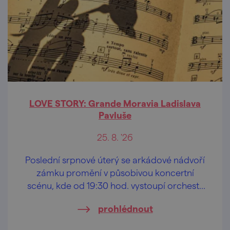
LOVE STORY: Grande Moravia Ladislava
Pavluše
25. 8. '26
Poslední srpnové úterý se arkádové nádvoří
zámku promění v působivou koncertní
scénu, kde od 19:30 hod. vystoupí orchestr
Grande Moravia pod vedením Ladislava
prohlédnout
Pavluše.