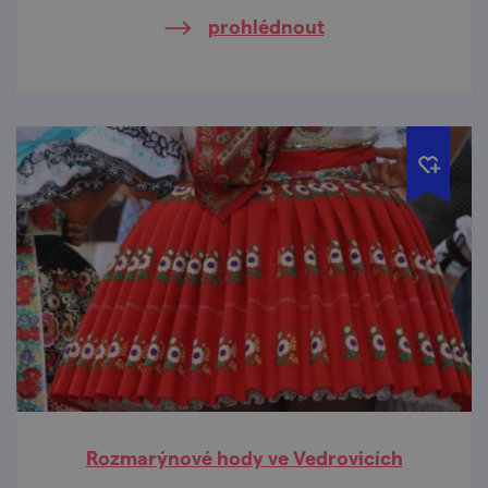
domácích pálenek a likérů.
prohlédnout
Rozmarýnové hody ve Vedrovicích