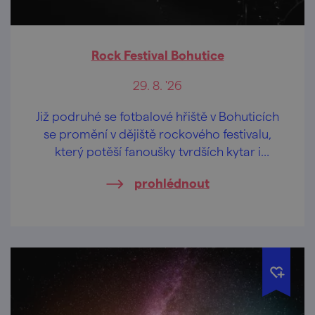
Rock Festival Bohutice
29. 8. '26
Již podruhé se fotbalové hřiště v Bohuticích
se promění v dějiště rockového festivalu,
který potěší fanoušky tvrdších kytar i
legendárních hitů.
prohlédnout