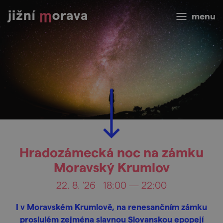
menu
Hradozámecká noc na zámku
Moravský Krumlov
22. 8. '26
18:00 — 22:00
I v Moravském Krumlově, na renesančním zámku
proslulém zejména slavnou Slovanskou epopejí