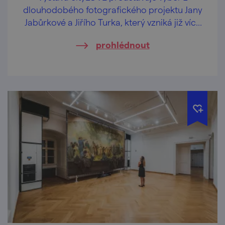
dlouhodobého fotografického projektu Jany
Jabůrkové a Jiřího Turka, který vzniká již více
než dvacet let.
prohlédnout