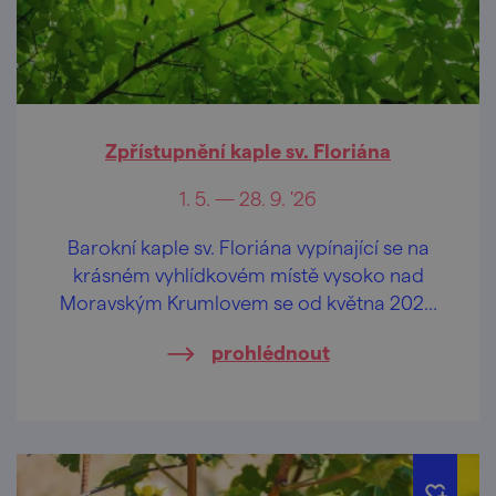
Zpřístupnění kaple sv. Floriána
1. 5. — 28. 9. '26
Barokní kaple sv. Floriána vypínající se na
krásném vyhlídkovém místě vysoko nad
Moravským Krumlovem se od května 2026
opět otevírá veřejnosti.
prohlédnout