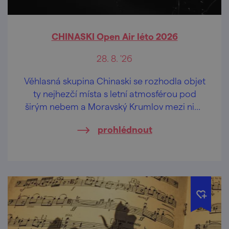
CHINASKI Open Air léto 2026
28. 8. '26
Věhlasná skupina Chinaski se rozhodla objet
ty nejhezčí místa s letní atmosférou pod
širým nebem a Moravský Krumlov mezi nimi
nebude chybět.
prohlédnout