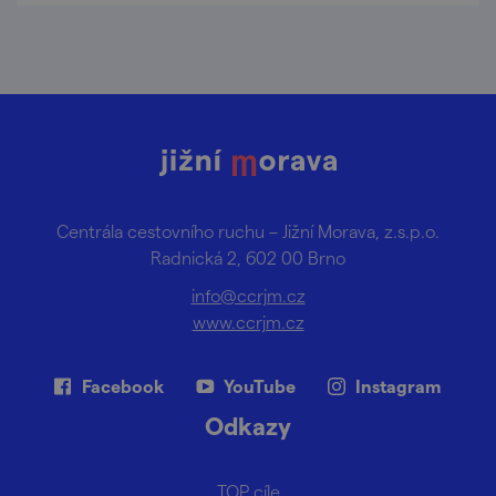
Centrála cestovního ruchu – Jižní Morava, z.s.p.o.
Radnická 2, 602 00 Brno
info@ccrjm.cz
www.ccrjm.cz
Facebook
YouTube
Instagram
Odkazy
TOP cíle