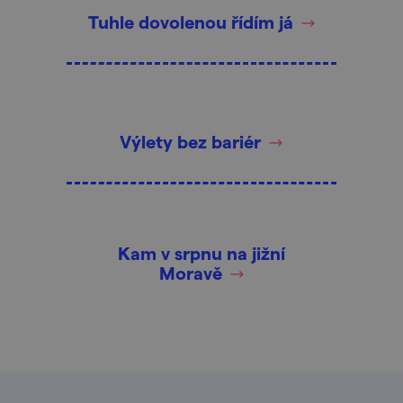
Tuhle dovolenou řídím já
Výlety bez bariér
Kam v srpnu na jižní
Moravě