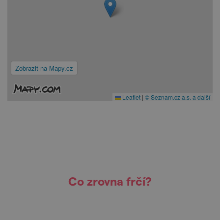
Zobrazit na Mapy.cz
Leaflet
|
© Seznam.cz a.s. a další
Co zrovna frčí?