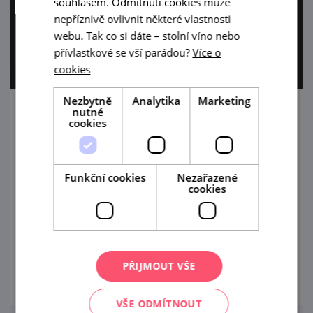
souhlasem. Odmítnutí cookies může
nepříznivě ovlivnit některé vlastnosti
webu. Tak co si dáte – stolní víno nebo
přívlastkové se vší parádou?
Více o
cookies
Nezbytně
Analytika
Marketing
nutné
Spectrum Quartett a Simona Hulejová v
cookies
Moravském Krumlově
23. 8. '26
Funkční cookies
Nezařazené
cookies
Předposlední srpnovou neděli vystoupí na
arkádovém nádvoří zámku v Moravském
Krumlově slovenské Spectrum Quartett
společně se zpěvačkou Simonou Hulejovou.
prohlédnout
PŘIJMOUT VŠE
VŠE ODMÍTNOUT