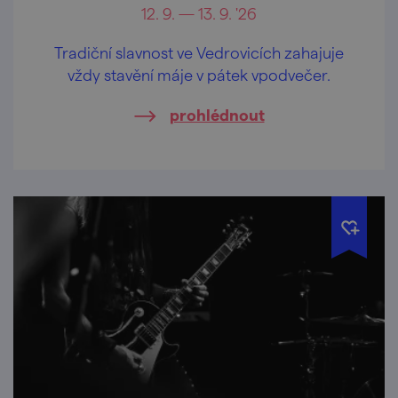
12. 9. — 13. 9. '26
Tradiční slavnost ve Vedrovicích zahajuje
vždy stavění máje v pátek vpodvečer.
prohlédnout