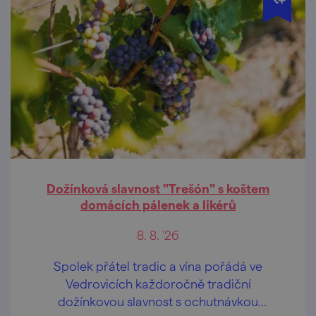
Dožínková slavnost "Trešón" s koštem
domácích pálenek a likérů
8. 8. '26
Spolek přátel tradic a vína pořádá ve
Vedrovicích každoročně tradiční
dožínkovou slavnost s ochutnávkou