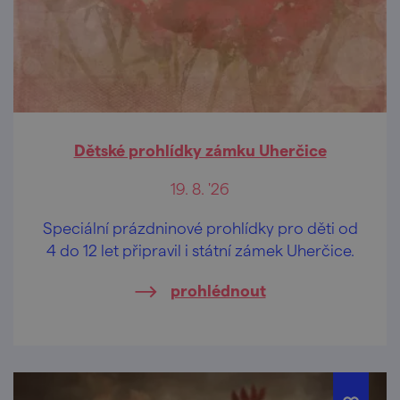
Dětské prohlídky zámku Uherčice
19. 8. '26
Speciální prázdninové prohlídky pro děti od
4 do 12 let připravil i státní zámek Uherčice.
prohlédnout