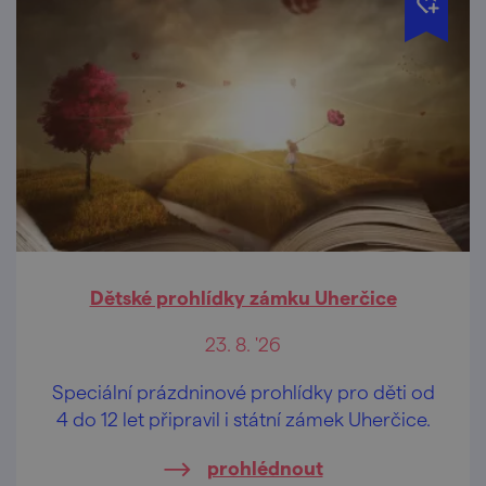
Dětské prohlídky zámku Uherčice
23. 8. '26
Speciální prázdninové prohlídky pro děti od
4 do 12 let připravil i státní zámek Uherčice.
prohlédnout