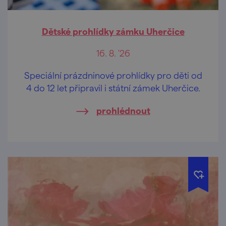
Dětské prohlídky zámku Uherčice
16. 8. '26
Speciální prázdninové prohlídky pro děti od
4 do 12 let připravil i státní zámek Uherčice.
prohlédnout