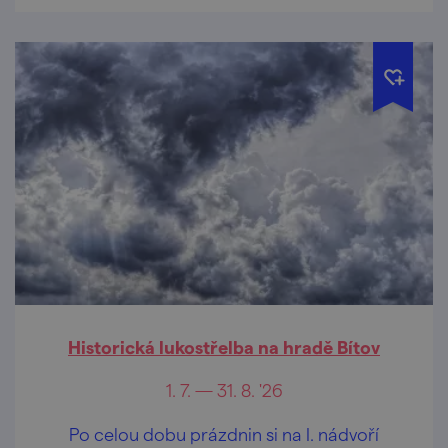
Historická lukostřelba na hradě Bítov
1. 7. — 31. 8. '26
Po celou dobu prázdnin si na I. nádvoří