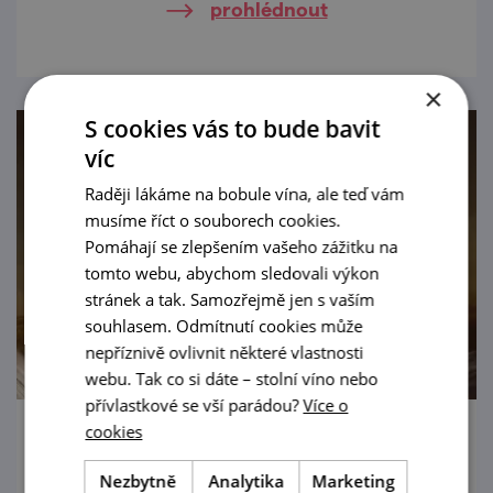
prohlédnout
×
S cookies vás to bude bavit
víc
Raději lákáme na bobule vína, ale teď vám
musíme říct o souborech cookies.
Pomáhají se zlepšením vašeho zážitku na
tomto webu, abychom sledovali výkon
stránek a tak. Samozřejmě jen s vaším
souhlasem. Odmítnutí cookies může
nepříznivě ovlivnit některé vlastnosti
webu. Tak co si dáte – stolní víno nebo
přívlastkové se vší parádou?
Více o
cookies
Dětské prohlídky zámku Uherčice
Nezbytně
Analytika
Marketing
12. 8. '26