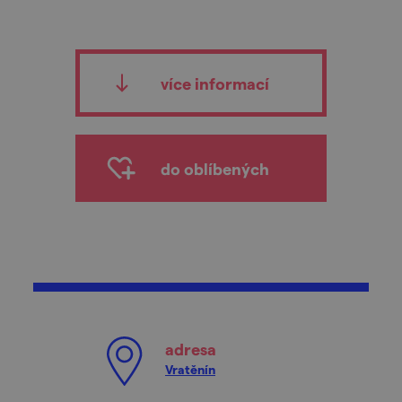
více informací
do oblíbených
adresa
Vratěnín