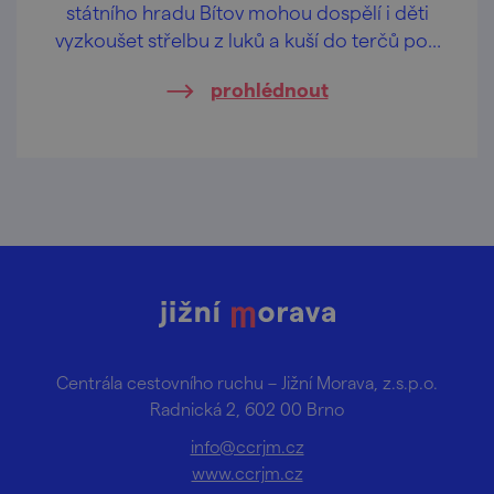
státního hradu Bítov mohou dospělí i děti
vyzkoušet střelbu z luků a kuší do terčů pod
vedením zkušených střelců.
prohlédnout
Centrála cestovního ruchu – Jižní Morava, z.s.p.o.
Radnická 2, 602 00 Brno
info@ccrjm.cz
www.ccrjm.cz