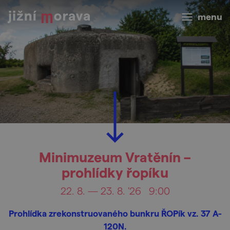
menu
Minimuzeum Vratěnín –
prohlídky řopíku
22. 8. — 23. 8. '26
9:00
Prohlídka zrekonstruovaného bunkru ŘOPík vz. 37 A-
120N.