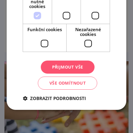
nutné
cookies
Speciální prázdninové prohlídky pro děti od
4 do 12 let připravil i státní zámek Uherčice.
Funkční cookies
Nezařazené
prohlédnout
cookies
PŘIJMOUT VŠE
VŠE ODMÍTNOUT
ZOBRAZIT PODROBNOSTI