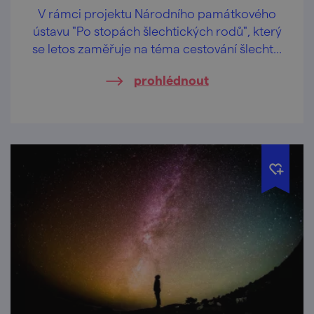
V rámci projektu Národního památkového
ústavu "Po stopách šlechtických rodů", který
se letos zaměřuje na téma cestování šlechty,
bude na I. prohlídkové trase Uherčického
prohlédnout
zámku vystavena kopie cestovatelského
deníku Emanuela knížete Collalto.