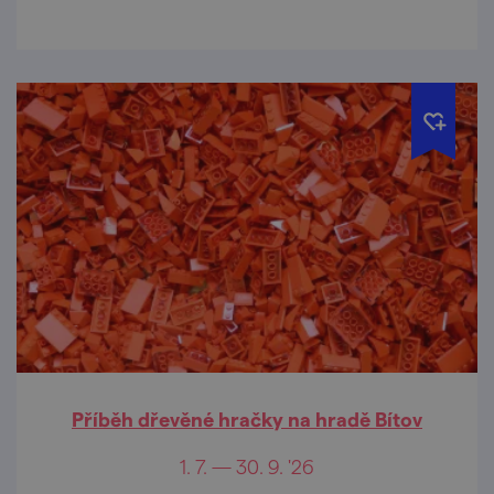
Příběh dřevěné hračky na hradě Bítov
1. 7. — 30. 9. '26