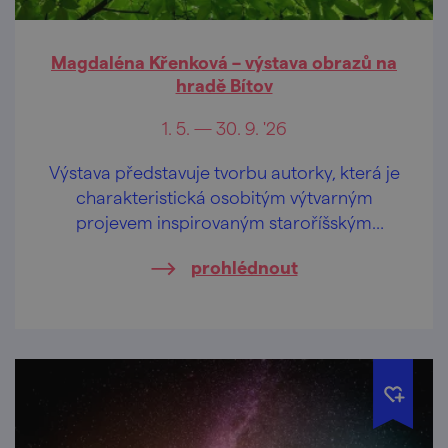
Magdaléna Křenková – výstava obrazů na
hradě Bítov
1. 5. — 30. 9. '26
Výstava představuje tvorbu autorky, která je
charakteristická osobitým výtvarným
projevem inspirovaným staroříšským
koloritem.
prohlédnout