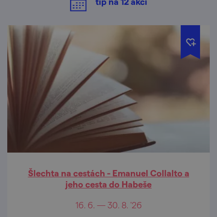
tip na
12
akcí
Šlechta na cestách - Emanuel Collalto a
jeho cesta do Habeše
16. 6. — 30. 8. '26