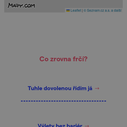
Leaflet
|
© Seznam.cz a.s. a další
Co zrovna frčí?
Tuhle dovolenou řídím já
Výlety bez bariér