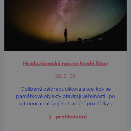
Hradozámecká noc na hradě Bítov
22. 8. '26
Oblíbená celorepubliková akce, kdy se
památkové objekty otevírají veřejnosti i po
setmění a nabízejí netradiční prohlídky v
pozdních večerních hodinách.
prohlédnout