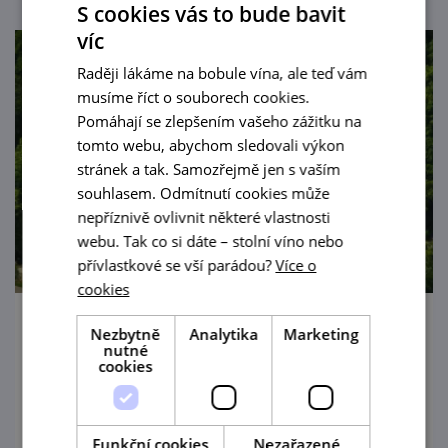
S cookies vás to bude bavit
víc
Raději lákáme na bobule vína, ale teď vám
musíme říct o souborech cookies.
Pomáhají se zlepšením vašeho zážitku na
tomto webu, abychom sledovali výkon
stránek a tak. Samozřejmě jen s vaším
souhlasem. Odmítnutí cookies může
nepříznivě ovlivnit některé vlastnosti
webu. Tak co si dáte – stolní víno nebo
přívlastkové se vší parádou?
Více o
cookies
Státní zámek Rájec nad Svitavou
Nezbytně
Analytika
Marketing
nutné
cookies
Rokoko + klasicizmus v plné parádě a sbírka
kamélií navrch, to je zámek Rájec nad
Svitavou.
Funkční cookies
Nezařazené