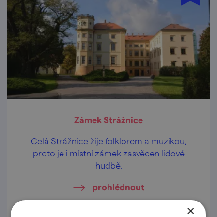
Zámek Strážnice
Celá Strážnice žije folklorem a muzikou,
proto je i místní zámek zasvěcen lidové
hudbě.
prohlédnout
×