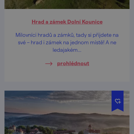
Hrad a zámek Dolní Kounice
Milovníci hradů a zámků, tady si přijdete na
své – hrad i zámek na jednom místě! A ne
ledajakém...
prohlédnout