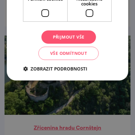
cookies
prohlédnout
PŘIJMOUT VŠE
VŠE ODMÍTNOUT
ZOBRAZIT PODROBNOSTI
Zřícenina hradu Cornštejn