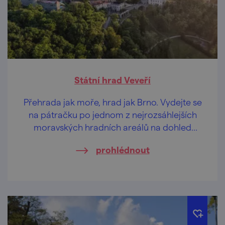
Státní hrad Veveří
Přehrada jak moře, hrad jak Brno. Vydejte se
na pátračku po jednom z nejrozsáhlejších
moravských hradních areálů na dohled
metropole.
prohlédnout