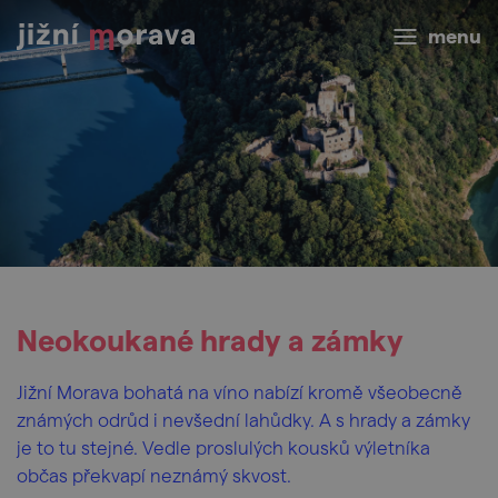
menu
Neokoukané hrady a zámky
Jižní Morava bohatá na víno nabízí kromě všeobecně
známých odrůd i nevšední lahůdky. A s hrady a zámky
je to tu stejné. Vedle proslulých kousků výletníka
občas překvapí neznámý skvost.