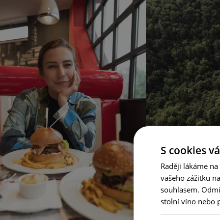
S cookies vá
Raději lákáme na
vašeho zážitku n
souhlasem. Odmítn
stolní víno nebo 