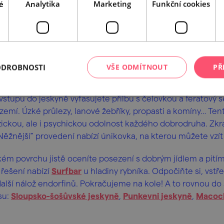
é
Analytika
Marketing
Funkční cookies
uhý
ODROBNOSTI
VŠE ODMÍTNOUT
PŘ
ebude skoupý na adrenalin. Čeká vás zážitek z těch nejdob
 vstupu do jeskyně vyfasujete přilbu s čelovkou a feratový s
mí. Úzké průlezy, lanové žebříky, propasti a komíny… Tent
zickou, ale i psychickou odolnost každého dobrodruha. Zkr
“Něžnější” provedení nabízí únikovka, na kterou můžete vzít 
ém povrchu jistě oceníte posezení s dobrým jídlem a pití
 řešení nabízí
Surfbar
u hladiny rybníka. Odpočiňte si, vstř
další nálož endorfinů. Pokračujeme na kole! A to rovnou do
su:
Sloupsko-šošůvské jeskyně
,
Punkevni jeskyně
,
Macoc