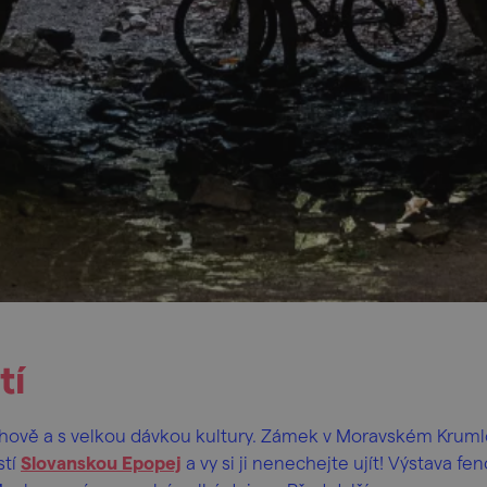
tí
ově a s velkou dávkou kultury. Zámek v Moravském Krum
stí
Slovanskou Epopej
a vy si ji nenechejte ujít! Výstava f