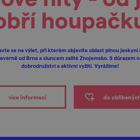
obří houpačk
avte se na výlet, při kterém objevíte oblast plnou jeskyní 
severně od Brna a sluncem zalité Znojemsko. S důrazem n
dobrodružství a aktivní vyžití. Vyrážíme!
více informací
do oblíbenýc