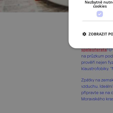
Nezbytně nutn
cookies
Den dr
ZOBRAZIT P
Ani druhý den n
speleoferata
! U
na průzkum podze
prověří nejen fy
klaustrofobiky. 
Zpátky na zemsk
vzduchu. Ideální
připravte se na 
Moravského kra