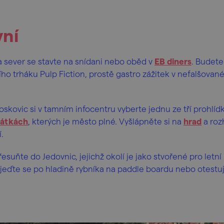
vní
a sever se stavte na snídani nebo oběd v
EB diners
. Budete 
ího trháku Pulp Fiction, prostě gastro zážitek v nefalšov
oskovic si v tamním infocentru vyberte jednu ze tří prohlíd
mátkách
, kterých je město plné. Vyšlápněte si na
hrad
a roz
í.
suňte do Jedovnic, jejichž okolí je jako stvořené pro letní 
Projeďte se po hladině rybníka na paddle boardu nebo otestu