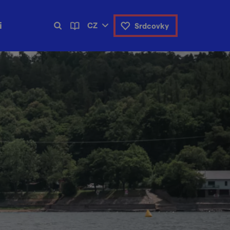
i
CZ
Srdcovky