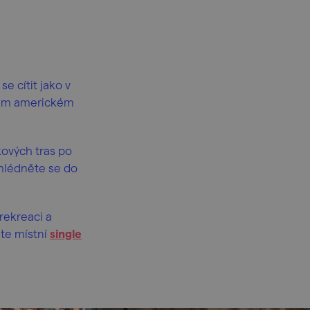
se cítit jako v
aném americkém
kových tras po
hlédněte se do
rekreaci a
jte místní
single