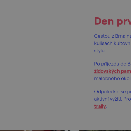
Den pr
Cestou z Brna n
kulisách kultovn
stylu.
Po příjezdu do B
židovských pa
malebného okol
Odpoledne se pře
aktivní vyžití. 
traily
.