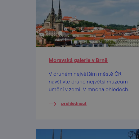
Moravská galerie v Brně
V druhém největším městě ČR
navštivte druhé největší muzeum
umění v zemi. V mnoha ohledech
je to jednička!
prohlédnout