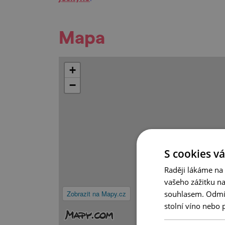
Mapa
+
−
S cookies vá
Raději lákáme na
vašeho zážitku n
souhlasem. Odmítn
Zobrazit na Mapy.cz
stolní víno nebo 