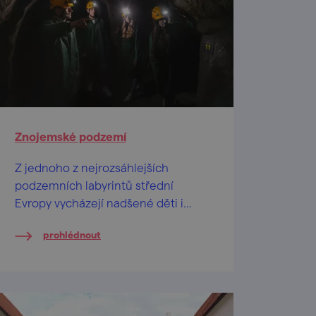
Znojemské podzemí
Z jednoho z nejrozsáhlejších
podzemních labyrintů střední
Evropy vycházejí nadšené děti i
dospělí.
prohlédnout