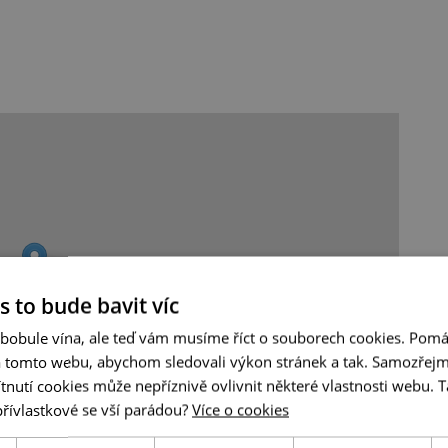
s to bude bavit víc
 bobule vína, ale teď vám musíme říct o souborech cookies. Pomá
a tomto webu, abychom sledovali výkon stránek a tak. Samozřejm
utí cookies může nepříznivě ovlivnit některé vlastnosti webu. Ta
přívlastkové se vší parádou?
Více o cookies
Leaflet
|
© Seznam.cz a.s. a další