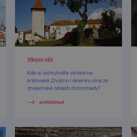
Vlkova věž
Kde si vychutnáte výhled na
královské Znojmo i sklenku vína ze
znojemské oblasti dohromady?
prohlédnout