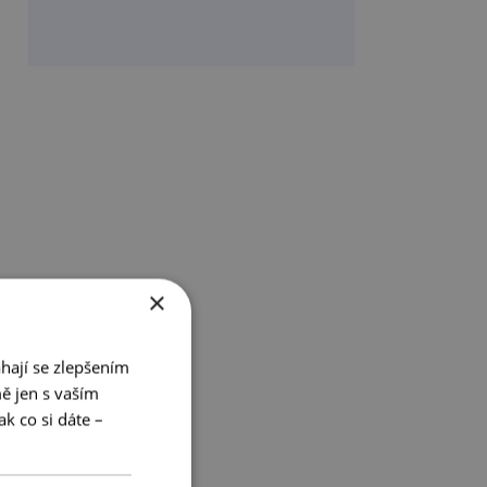
×
hají se zlepšením
ě jen s vaším
k co si dáte –