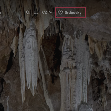
i
CZ
Srdcovky