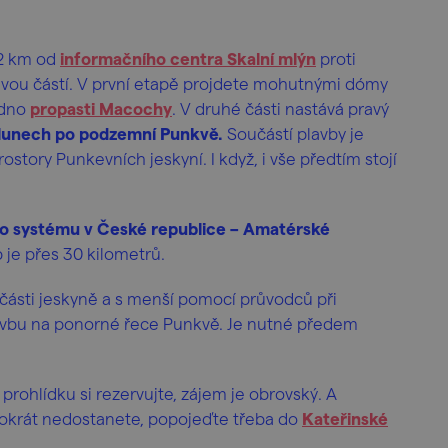
 2 km od
informačního centra Skalní mlýn
proti
 dvou částí. V první etapě projdete mohutnými dómy
 dno
propasti Macochy
. V druhé části nastává pravý
lunech po podzemní Punkvě.
Součástí plavby je
story Punkevních jeskyní. I když, i vše předtím stojí
ho systému v České republice – Amatérské
 je přes 30 kilometrů.
části jeskyně a s menší pomocí průvodců při
lavbu na ponorné řece Punkvě. Je nutné předem
prohlídku si rezervujte, zájem je obrovský. A
okrát nedostanete, popojeďte třeba do
Kateřinské