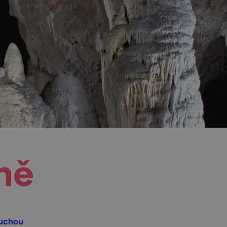
ně
suchou