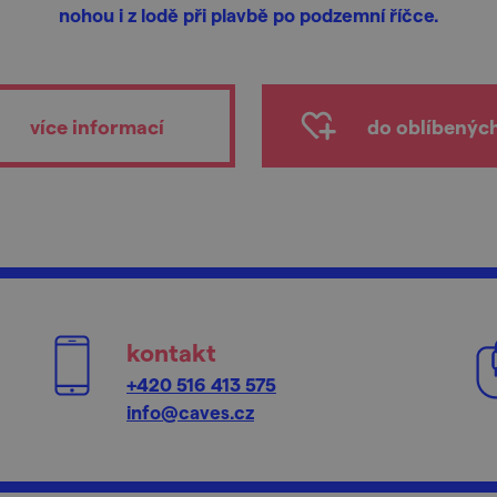
nohou i z lodě při plavbě po podzemní říčce.
více informací
do oblíbenýc
kontakt
+420 516 413 575
info@caves.cz