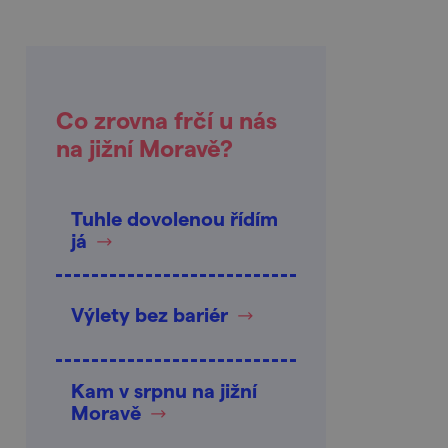
Co zrovna frčí u nás
na jižní Moravě?
Tuhle dovolenou řídím
já
Výlety bez bariér
Kam v srpnu na jižní
Moravě