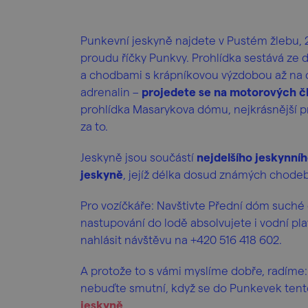
Punkevní jeskyně najdete v Pustém žlebu,
proudu říčky Punkvy. Prohlídka sestává ze
a chodbami s krápníkovou výzdobou až na
adrenalin –
projedete se na motorových č
prohlídka Masarykova dómu, nejkrásnější pro
za to.
Jeskyně jsou součástí
nejdelšího jeskynní
jeskyně
, jejíž délka dosud známých chodeb
Pro vozíčkáře: Navštivte Přední dóm suché 
nastupování do lodě absolvujete i vodní p
nahlásit návštěvu na +420 516 418 602.
A protože to s vámi myslíme dobře, radíme: 
nebuďte smutní, když se do Punkevek tent
jeskyně
.