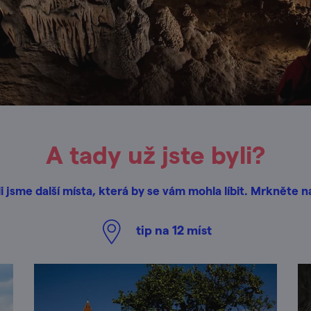
A tady už jste byli?
i jsme další místa, která by se vám mohla líbit. Mrkněte n
tip na
12
míst