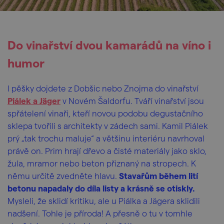
Do vinařství dvou kamarádů na víno i
humor
I pěšky dojdete z Dobšic nebo Znojma do vinařství
Piálek a Jäger
v Novém Šaldorfu. Tváří vinařství jsou
spřátelení vinaři, kteří novou podobu degustačního
sklepa tvořili s architekty v zádech sami. Kamil Piálek
prý „tak trochu maluje“ a většinu interiéru navrhoval
právě on. Prim hrají dřevo a čisté materiály jako sklo,
žula, mramor nebo beton přiznaný na stropech. K
němu určitě zvedněte hlavu.
Stavařům během lití
betonu napadaly do díla listy a krásně se otiskly.
Mysleli, že sklidí kritiku, ale u Piálka a Jägera sklidili
nadšení. Tohle je příroda! A přesně o tu v tomhle