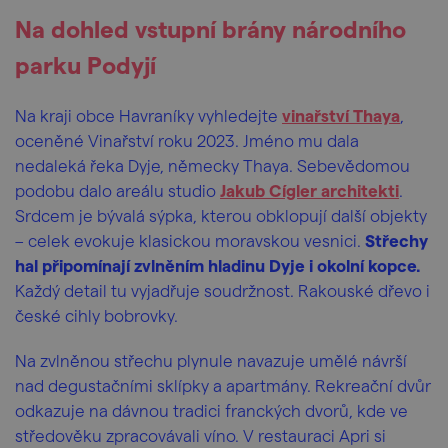
Na dohled vstupní brány národního
parku Podyjí
Na kraji obce Havraníky vyhledejte
vinařství Thaya
,
oceněné Vinařství roku 2023. Jméno mu dala
nedaleká řeka Dyje, německy Thaya. Sebevědomou
podobu dalo areálu studio
Jakub Cígler architekti
.
Srdcem je bývalá sýpka, kterou obklopují další objekty
– celek evokuje klasickou moravskou vesnici.
Střechy
hal připomínají zvlněním hladinu Dyje i okolní kopce.
Každý detail tu vyjadřuje soudržnost. Rakouské dřevo i
české cihly bobrovky.
Na zvlněnou střechu plynule navazuje umělé návrší
nad degustačními sklípky a apartmány. Rekreační dvůr
odkazuje na dávnou tradici franckých dvorů, kde ve
středověku zpracovávali víno. V restauraci Apri si