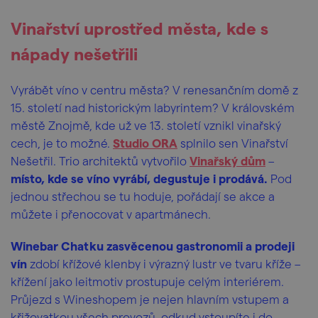
Vinařství uprostřed města, kde s
nápady nešetřili
Vyrábět víno v centru města? V renesančním domě z
15. století nad historickým labyrintem? V královském
městě Znojmě, kde už ve 13. století vznikl vinařský
cech, je to možné.
Studio ORA
splnilo sen Vinařství
Nešetřil. Trio architektů vytvořilo
Vinařský dům
–
místo, kde se víno vyrábí, degustuje i prodává.
Pod
jednou střechou se tu hoduje, pořádají se akce a
můžete i přenocovat v apartmánech.
Winebar Chatku zasvěcenou gastronomii a prodeji
vín
zdobí křížové klenby i výrazný lustr ve tvaru kříže –
křížení jako leitmotiv prostupuje celým interiérem.
Průjezd s Wineshopem je nejen hlavním vstupem a
křižovatkou všech provozů, odkud vstoupíte i do