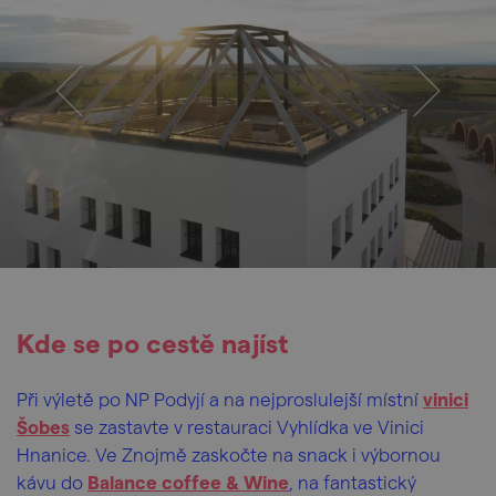
Kde se po cestě najíst
Při výletě po NP Podyjí a na nejproslulejší místní
vinici
Šobes
se zastavte v restauraci Vyhlídka ve Vinici
Hnanice. Ve Znojmě zaskočte na snack i výbornou
kávu do
Balance coffee & Wine
, na fantastický