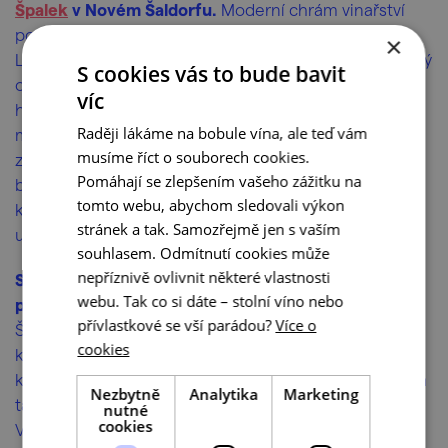
Špalek
v Novém Šaldorfu.
Moderní chrám vinařství
postavil roku 2022 architekt Tomáš Havlíček z
×
Létajících inženýrů, pro kterého to nebyl první vinařský
S cookies vás to bude bavit
objekt. Moderně pojatá tradiční lisovna v zástavbě
víc
historických sklepů respektuje jejich tvarosloví. Slovy
Raději lákáme na bobule vína, ale teď vám
majitelů: „Snažili jsme se, aby i přes moderní ráz
musíme říct o souborech cookies.
zapadla do okolí a korespondovala s existujícími
Pomáhají se zlepšením vašeho zážitku na
budovami vinařství.“ V přízemí je degustační místnost,
tomto webu, abychom sledovali výkon
kancelář, velkorysý sklad a v podkroví se můžete
stránek a tak. Samozřejmě jen s vaším
ubytovat.
souhlasem. Odmítnutí cookies může
nepříznivě ovlivnit některé vlastnosti
Stavba v sobě ukrývá i vstup do původního
webu. Tak co si dáte – stolní víno nebo
pískovcového sklepa.
Tím jsou vinné sklepy v Novém
přívlastkové se vší parádou?
Více o
Šaldorfu na Znojemsku ojedinělé – jsou hluboké
cookies
kolem 10–15 metrů a vykopané do pískovce, který
kdysi býval mořským dnem. Pískovec je velmi pevný, a
Nezbytně
Analytika
Marketing
tak jsou místní sklepy samonosné, nemusí se klenout.
nutné
cookies
Ve Špalku vás navíc kromě vína průběžně překvapí