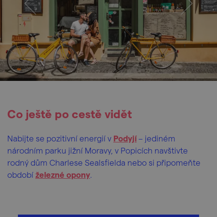
Co ještě po cestě vidět
Nabijte se pozitivní energií v
Podyjí
– jediném
národním parku jižní Moravy, v Popicích navštivte
rodný dům Charlese Sealsfielda nebo si připomeňte
období
železné opony
.