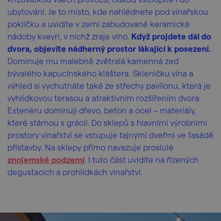
ubytování. Je to místo, kde nahlédnete pod vinařskou
pokličku a uvidíte v zemi zabudované keramické
nádoby kvevri, v nichž zraje víno.
Když projdete dál do
dvora, objevíte nádherný prostor lákající k posezení.
Dominuje mu malebně zvětralá kamenná zeď
bývalého kapucínského kláštera. Skleničku vína a
výhled si vychutnáte také ze střechy pavilonu, která je
vyhlídkovou terasou a atraktivním rozšířením dvora.
Exteriéru dominují dřevo, beton a ocel – materiály,
které stárnou s grácií. Do sklepů s hlavními výrobními
prostory vinařství se vstupuje tajnými dveřmi ve fasádě
přístavby. Na sklepy přímo navazuje proslulé
znojemské podzemí
. I tuto část uvidíte na řízených
degustacích a prohlídkách vinařství.