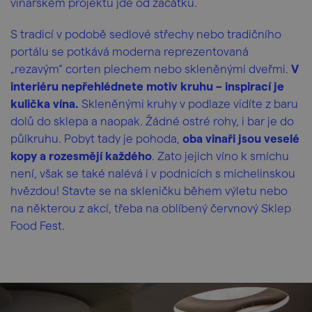
vinařském projektu jde od začátku.
S tradicí v podobě sedlové střechy nebo tradičního
portálu se potkává moderna reprezentovaná
„rezavým“ corten plechem nebo skleněnými dveřmi.
V
interiéru nepřehlédnete motiv kruhu – inspirací je
kulička vína.
Skleněnými kruhy v podlaze vidíte z baru
dolů do sklepa a naopak. Žádné ostré rohy, i bar je do
půlkruhu. Pobyt tady je pohoda,
oba vinaři jsou veselé
kopy a rozesmějí každého
. Zato jejich víno k smíchu
není, však se také nalévá i v podnicích s michelinskou
hvězdou! Stavte se na skleničku během výletu nebo
na některou z akcí, třeba na oblíbený červnový Sklep
Food Fest.