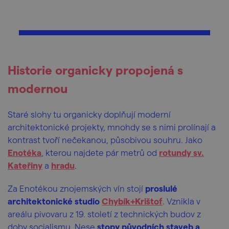
Historie organicky propojená s
modernou
Staré slohy tu organicky doplňují moderní
architektonické projekty, mnohdy se s nimi prolínají a
kontrast tvoří nečekanou, působivou souhru. Jako
Enotéka
, kterou najdete pár metrů od
rotundy sv.
Kateřiny
a
hradu
.
Za Enotékou znojemských vín stojí
proslulé
architektonické studio
Chybík+Krištof
. Vznikla v
areálu pivovaru z 19. století z technických budov z
doby socialismu. Nese
stopy původních staveb a