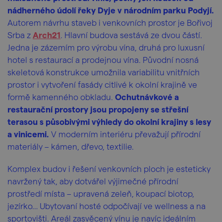
nádherného údolí řeky Dyje v národním parku Podyjí.
Autorem návrhu staveb i venkovních prostor je Bořivoj
Srba z
Arch21
. Hlavní budova sestává ze dvou částí.
Jedna je zázemím pro výrobu vína, druhá pro luxusní
hotel s restaurací a prodejnou vína. Původní nosná
skeletová konstrukce umožnila variabilitu vnitřních
prostor i vytvoření fasády citlivé k okolní krajině ve
formě kamenného obkladu.
Ochutnávkové a
restaurační prostory jsou propojeny se střešní
terasou s působivými výhledy do okolní krajiny s lesy
a vinicemi.
V moderním interiéru převažují přírodní
materiály – kámen, dřevo, textilie.
Komplex budov i řešení venkovních ploch je esteticky
navržený tak, aby dotvářel výjimečné přírodní
prostředí místa – upravená zeleň, koupací biotop,
jezírko… Ubytovaní hosté odpočívají ve wellness a na
sportovišti. Areál zasvěcený vínu je navíc ideálním