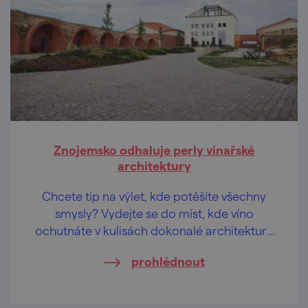
Znojemsko odhaluje perly vinařské
architektury
Chcete tip na výlet, kde potěšíte všechny
smysly? Vydejte se do míst, kde víno
ochutnáte v kulisách dokonalé architektury
a designu. Znojemsko vedle nedotčené
prohlédnout
přírody skrývá i originální moderní stavby.
Výlet jsme naplánovali spolu s Kristou, která
stojí za profilem a aplikací Úžasná místa v