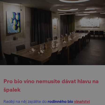
Pro bio víno nemusíte dávat hlavu na
špalek
Raději na něj zajděte do
rodinného bio
vinařství