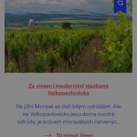
Za vínem i moderními stavbami
Velkopavlovicka
Na jižní Moravě se daří bílým odrůdám. Ale
na Velkopavlovicku jsou doma modré
odrůdy, je srdcem moravských červených
vín. Přívlastky tu mají vína i krajina – „bezlesý
10 minut čtení
kraj beze stínu“ a „kraj modrých hor“.