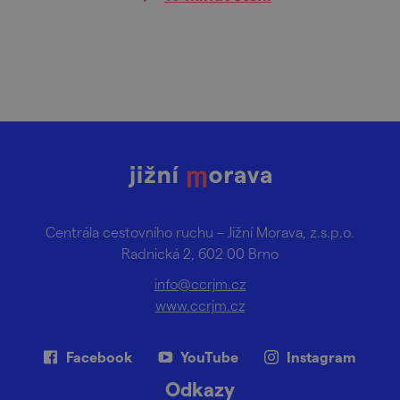
Nebojte, zelenou přírodu si po cestě užijete
po demižonech. Vyznavači cyklistiky ocení
atraktivní terény a daleké výhledy do kraje,
nad kterými extroverti ztichnou a introverti
pronesou výmluvné aaah.
Centrála cestovního ruchu – Jižní Morava, z.s.p.o.
Radnická 2, 602 00 Brno
info@ccrjm.cz
www.ccrjm.cz
Facebook
YouTube
Instagram
Odkazy