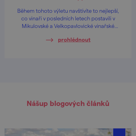
Během tohoto výletu navštívíte to nejlepší,
co vinaři v posledních letech postavili v
Mikulovské a Velkopavlovické vinařské
podoblasti. Provede vás Eliška Hudcová,
prohlédnout
milovnice cestování, architektury a designu.
Elišku můžete znát z jejího instagramového
účtu @timetofit a stojí také za výletnickou
aplikací Placehunter.
Nášup blogových článků