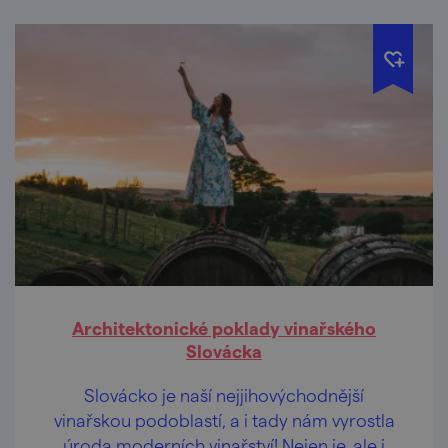
Česku.
Architektonické poklady vinařského
Slovácka
Slovácko je naší nejjihovýchodnější
vinařskou podoblastí, a i tady nám vyrostla
úroda moderních vinařství! Nejen je, ale i