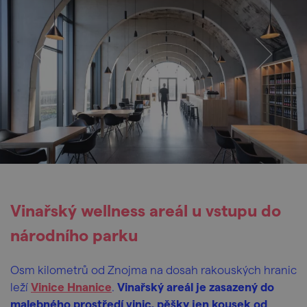
Vinařský wellness areál u vstupu do
národního parku
Osm kilometrů od Znojma na dosah rakouských hranic
leží
Vinice Hnanice
.
Vinařský areál je zasazený do
malebného prostředí vinic, pěšky jen kousek od