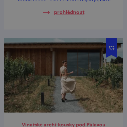
další poklady malebného kraje, objevovala
prohlédnout
sympatická digitální tvůrkyně ze Slovenska –
Ivanka Antal. Cestou jsme zabrousili i na
Velkopavlovicko… Ostatně, pojďte se projet s
námi.
Vinařské archi-kousky pod Pálavou