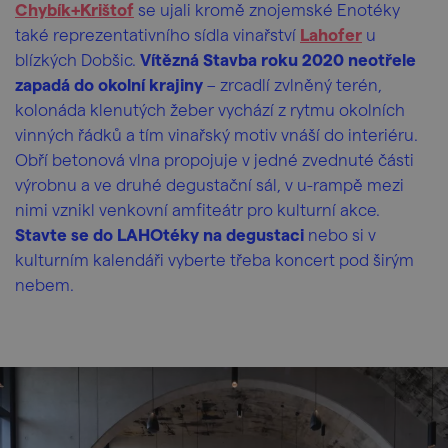
Chybík+Krištof
se ujali kromě znojemské Enotéky
také reprezentativního sídla vinařství
Lahofer
u
blízkých Dobšic.
Vítězná Stavba roku 2020 neotřele
zapadá do okolní krajiny
– zrcadlí zvlněný terén,
kolonáda klenutých žeber vychází z rytmu okolních
vinných řádků a tím vinařský motiv vnáší do interiéru.
Obří betonová vlna propojuje v jedné zvednuté části
výrobnu a ve druhé degustační sál, v u-rampě mezi
nimi vznikl venkovní amfiteátr pro kulturní akce.
Stavte se do LAHOtéky na degustaci
nebo si v
kulturním kalendáři vyberte třeba koncert pod širým
nebem.