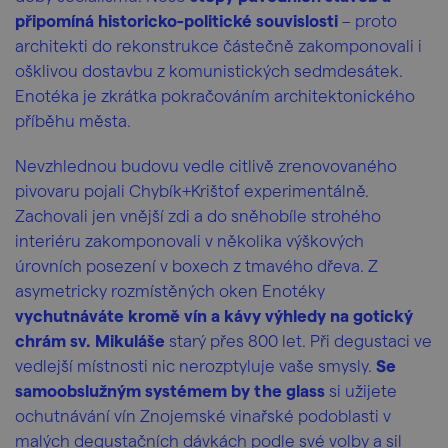
připomíná historicko-politické souvislosti
– proto
architekti do rekonstrukce částečně zakomponovali i
ošklivou dostavbu z komunistických sedmdesátek.
Enotéka je zkrátka pokračováním architektonického
příběhu města.
Nevzhlednou budovu vedle citlivě zrenovovaného
pivovaru pojali Chybík+Krištof experimentálně.
Zachovali jen vnější zdi a do sněhobíle strohého
interiéru zakomponovali v několika výškových
úrovních posezení v boxech z tmavého dřeva. Z
asymetricky rozmístěných oken Enotéky
vychutnáváte kromě vín a kávy výhledy na gotický
chrám sv. Mikuláše
starý přes 800 let. Při degustaci ve
vedlejší místnosti nic nerozptyluje vaše smysly.
Se
samoobslužným systémem by the glass
si užijete
ochutnávání vín Znojemské vinařské podoblasti v
malých degustačních dávkách podle své volby a sil