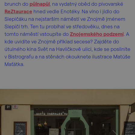
brunch do
půlnapůl
, na vydatný oběd do pivovarské
ReZtaurace
hned vedle Enotéky. Na víno i jídlo do
Slepičáku na nejstarším náměstí ve Znojmě jménem
Slepičí trh. Ten tu probíhal ve středověku, dnes na
tomto náměstí vstoupíte do
Znojemského podzemí
. A
kde uvidíte ve Znojmě příklad secese? Zajděte do
útulného kina Svět na Havlíčkově ulici, kde se posilníte
v Bistrografu a na stěnách okouknete ilustrace Matúše
Maťátka.