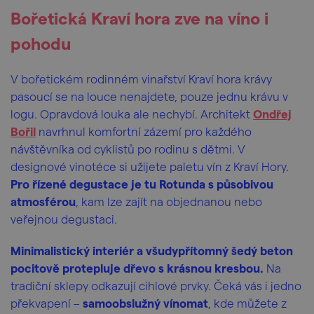
Bořetická Kraví hora zve na víno i
pohodu
V bořetickém rodinném vinařství Kraví hora krávy
pasoucí se na louce nenajdete, pouze jednu krávu v
logu. Opravdová louka ale nechybí. Architekt
Ondřej
Bořil
navrhnul komfortní zázemí pro každého
návštěvníka od cyklistů po rodinu s dětmi. V
designové vinotéce si užijete paletu vín z Kraví Hory.
Pro řízené degustace je tu Rotunda s působivou
atmosférou
, kam lze zajít na objednanou nebo
veřejnou degustaci.
Minimalistický interiér a všudypřítomný šedý beton
pocitově protepluje dřevo s krásnou kresbou.
Na
tradiční sklepy odkazují cihlové prvky. Čeká vás i jedno
překvapení –
samoobslužný vínomat
, kde můžete z