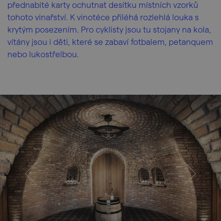
přednabité karty ochutnat desítku místních vzorků
tohoto vinařství. K vinotéce přiléhá rozlehlá louka s
krytým posezením. Pro cyklisty jsou tu stojany na kola,
vítány jsou i děti, které se zabaví fotbalem, petanquem
nebo lukostřelbou.