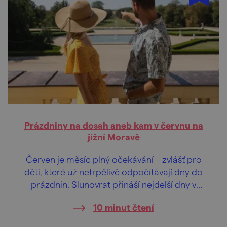
Prázdniny na dosah aneb kam v červnu na
jižní Moravě
Červen je měsíc plný očekávání – zvlášť pro
děti, které už netrpělivě odpočítávají dny do
prázdnin. Slunovrat přináší nejdelší dny v
roce, zahrádky jsou plné sladkého ovoce a
10 minut čtení
krajina voní létem. Užijte si čas těsně před
prázdninami naplno, my vám dáme tipy,