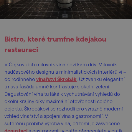
Bistro, které trumfne kdejakou
restauraci
V Čejkovicích milovník vína neví kam dřív. Milovník
nadčasového designu a minimalistických interiérů ví –
do rodinného
vinařství Škrobák
. Už zvenku elegantní
tmavá fasáda umně kontrastuje s okolní zelení.
Degustování vína tu láká k vychutnávání výhledů do
okolní krajiny díky maximální otevřenosti celého
objektu. Škrobákovi se rozhodli pro výrazně moderní
vzhled vinařství a spojení vína s gastronomií. V
suterénu probíhá výroba vína, přízemí je zasvěcené
degustaci
a gastronomii, v patře přenocujete v butik