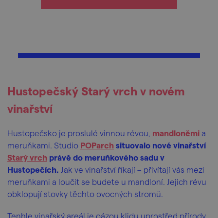
Hustopečský Starý vrch v novém
vinařství
Hustopečsko je proslulé vinnou révou,
mandloněmi
a
meruňkami. Studio
POParch
situovalo nové vinařství
Starý vrch
právě do meruňkového sadu v
Hustopečích.
Jak ve vinařství říkají – přivítají vás mezi
meruňkami a loučit se budete u mandloní. Jejich révu
obklopují stovky těchto ovocných stromů.
Tenhle vinařský areál je oázou klidu uprostřed přírody.