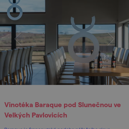
Vinotéka Baraque pod Slunečnou ve
Velkých Pavlovicích