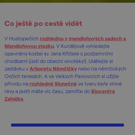
Co ještě po cestě vidět
V Hustopečích
rozhlednu v mandloňových sadech a
Mandloňovou stezku
. V Kurdějově vyhledejte
opevněný kostel sv. Jana Křtitele s podzemními
chodbami (ústí do obecní vinotéky!). Udělejte si
zastávku v
Arboretu Němčičky
nebo na němčických
Ovčích terasách. A ve Velkých Pavlovicích si užijte
přírodu na
rozhledně Slunečné
ve tvaru keře vinné
révy a jestli máte víc času, zamiřte do
Biocentra
Zahájka
.