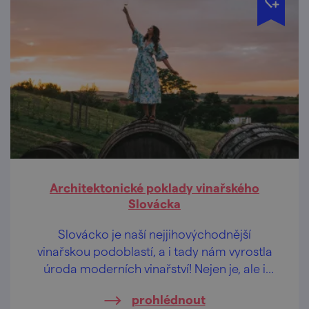
Architektonické poklady vinařského
Slovácka
Slovácko je naší nejjihovýchodnější
vinařskou podoblastí, a i tady nám vyrostla
úroda moderních vinařství! Nejen je, ale i
další poklady malebného kraje, objevovala
prohlédnout
sympatická digitální tvůrkyně ze Slovenska –