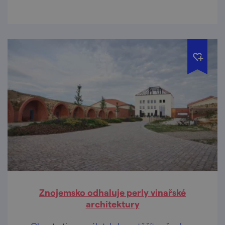
Ivanka Antal. Cestou jsme zabrousili i na
Velkopavlovicko… Ostatně, pojďte se projet s
námi.
Znojemsko odhaluje perly vinařské
architektury