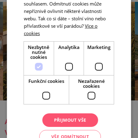
souhlasem. Odmítnutí cookies může
nepříznivě ovlivnit některé vlastnosti
webu. Tak co si dáte – stolní víno nebo
přívlastkové se vší parádou?
Více o
cookies
Nezbytně
Analytika
Marketing
nutné
cookies
Funkční cookies
Nezařazené
cookies
A kam na závěr? Za pohodou do
PŘIJMOUT VŠE
Velkých Bílovic
VŠE ODMÍTNOUT