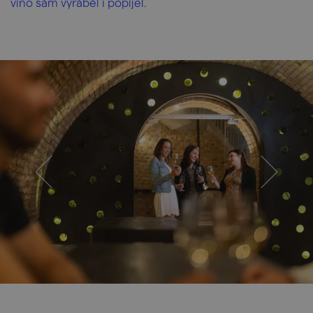
víno sám vyráběl i popíjel.