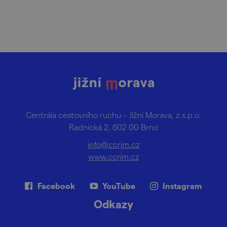
kam na výlet.
Centrála cestovního ruchu – Jižní Morava, z.s.p.o.
Radnická 2, 602 00 Brno
info@ccrjm.cz
www.ccrjm.cz
Facebook
YouTube
Instagram
Odkazy