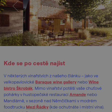
Kde se po cestě najíst
V některých vinařstvích z našeho článku – jako ve
velkopavlovické
Baraque wine gallery
nebo
Wine
bistro Škrobák
. Mimo vinařství potěší vaše chuťové
pohárky v hustopečské restauraci
Amande
nebo
Mandlárně, v sezoně nad Němčičkami v modrém
foodtrucku
Mezi Řádky
(kde ochutnáte i místní vína).