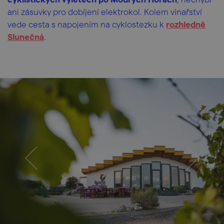
ani zásuvky pro dobíjení elektrokol. Kolem vinařství
vede cesta s napojením na cyklostezku k
rozhledně
Slunečná
.