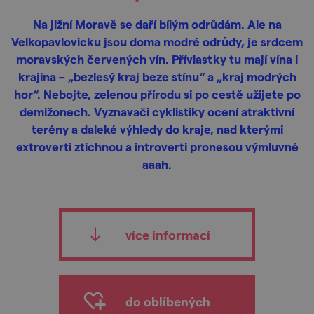
Na jižní Moravě se daří bílým odrůdám. Ale na
Velkopavlovicku jsou doma modré odrůdy, je srdcem
moravských červených vín. Přívlastky tu mají vína i
krajina – „bezlesý kraj beze stínu“ a „kraj modrých
hor“. Nebojte, zelenou přírodu si po cestě užijete po
demižonech. Vyznavači cyklistiky ocení atraktivní
terény a daleké výhledy do kraje, nad kterými
extroverti ztichnou a introverti pronesou výmluvné
aaah.
více informací
do oblíbených