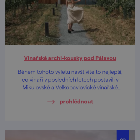
Vinařské archi-kousky pod Pálavou
Během tohoto výletu navštívíte to nejlepší,
co vinaři v posledních letech postavili v
Mikulovské a Velkopavlovické vinařské
podoblasti. Provede vás Eliška Hudcová,
prohlédnout
milovnice cestování, architektury a designu.
Elišku můžete znát z jejího instagramového
účtu @timetofit a stojí také za výletnickou
aplikací Placehunter.