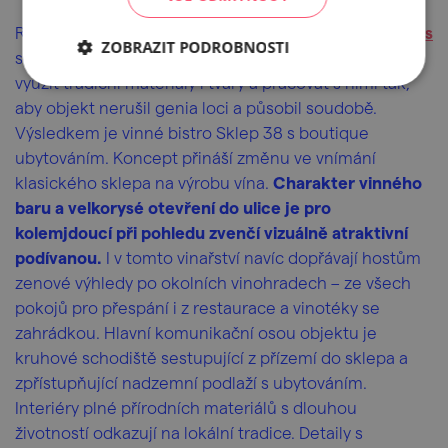
Rodinné
vinařství Skoupil
oslovilo
Hua Hua Architects
ZOBRAZIT PODROBNOSTI
se zadáním: navázat na místní tradici vinných sklípků,
využít tradiční materiály i tvary a pracovat s nimi tak,
aby objekt nerušil genia loci a působil soudobě.
Výsledkem je vinné bistro Sklep 38 s boutique
ubytováním. Koncept přináší změnu ve vnímání
klasického sklepa na výrobu vína.
Charakter vinného
baru a velkorysé otevření do ulice je pro
kolemjdoucí při pohledu zvenčí vizuálně atraktivní
podívanou.
I v tomto vinařství navíc dopřávají hostům
zenové výhledy po okolních vinohradech – ze všech
pokojů pro přespání i z restaurace a vinotéky se
zahrádkou. Hlavní komunikační osou objektu je
kruhové schodiště sestupující z přízemí do sklepa a
zpřístupňující nadzemní podlaží s ubytováním.
Interiéry plné přírodních materiálů s dlouhou
životností odkazují na lokální tradice. Detaily s