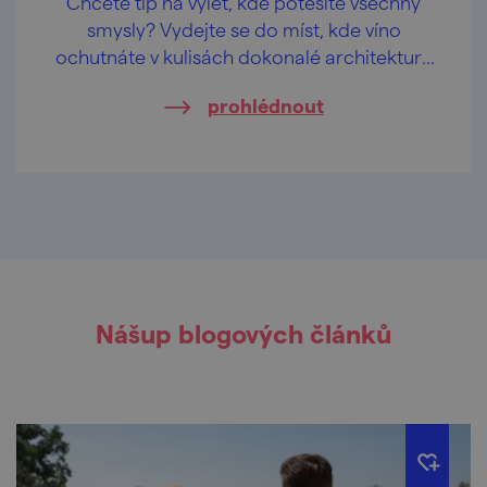
Chcete tip na výlet, kde potěšíte všechny
smysly? Vydejte se do míst, kde víno
ochutnáte v kulisách dokonalé architektury
a designu. Znojemsko vedle nedotčené
prohlédnout
přírody skrývá i originální moderní stavby.
Výlet jsme naplánovali spolu s Kristou, která
stojí za profilem a aplikací Úžasná místa v
Česku.
Nášup blogových článků