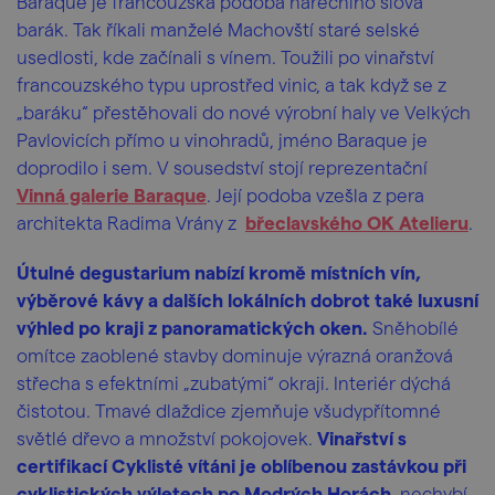
Baraque je francouzská podoba nářečního slova
barák. Tak říkali manželé Machovští staré selské
usedlosti, kde začínali s vínem. Toužili po vinařství
francouzského typu uprostřed vinic, a tak když se z
„baráku“ přestěhovali do nové výrobní haly ve Velkých
Pavlovicích přímo u vinohradů, jméno Baraque je
doprodilo i sem. V sousedství stojí reprezentační
Vinná galerie Baraque
. Její podoba vzešla z pera
architekta Radima Vrány z
břeclavského OK Atelieru
.
Útulné degustarium nabízí kromě místních vín,
výběrové kávy a dalších lokálních dobrot také luxusní
výhled po kraji z panoramatických oken.
Sněhobílé
omítce zaoblené stavby dominuje výrazná oranžová
střecha s efektními „zubatými“ okraji. Interiér dýchá
čistotou. Tmavé dlaždice zjemňuje všudypřítomné
světlé dřevo a množství pokojovek.
Vinařství s
certifikací Cyklisté vítáni je oblíbenou zastávkou při
cyklistických výletech po Modrých Horách
, nechybí