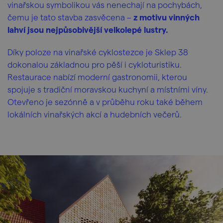
vinařskou symbolikou vás nenechají na pochybách,
čemu je tato stavba zasvěcena –
z motivu vinných
lahví jsou nejpůsobivější velkolepé lustry.
Díky poloze na vinařské cyklostezce je Sklep 38
dokonalou základnou pro pěší i cykloturistiku.
Restaurace nabízí moderní gastronomii, kterou
spojuje s tradiční moravskou kuchyní a místními víny.
Otevřeno je sezónně a v průběhu roku také během
lokálních vinařských akcí a hudebních večerů.