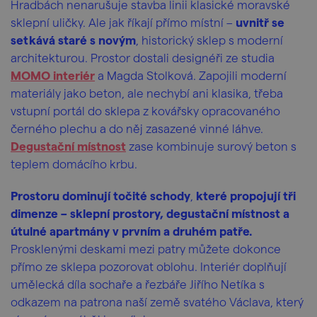
Hradbách nenarušuje stavba linii klasické moravské
sklepní uličky. Ale jak říkají přímo místní –
uvnitř se
setkává staré s novým
, historický sklep s moderní
architekturou. Prostor dostali designéři ze studia
MOMO interiér
a Magda Stolková. Zapojili moderní
materiály jako beton, ale nechybí ani klasika, třeba
vstupní portál do sklepa z kovářsky opracovaného
černého plechu a do něj zasazené vinné láhve.
Degustační místnost
zase kombinuje surový beton s
teplem domácího krbu.
Prostoru dominují točité schody
,
které propojují tři
dimenze – sklepní prostory, degustační místnost a
útulné apartmány v prvním a druhém patře.
Prosklenými deskami mezi patry můžete dokonce
přímo ze sklepa pozorovat oblohu. Interiér doplňují
umělecká díla sochaře a řezbáře Jiřího Netíka s
odkazem na patrona naší země svatého Václava, který