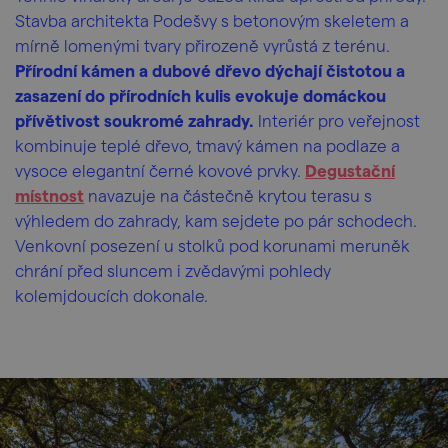
Stavba architekta Podešvy s betonovým skeletem a
mírně lomenými tvary přirozeně vyrůstá z terénu.
Přírodní kámen a dubové dřevo dýchají čistotou a
zasazení do přírodních kulis evokuje domáckou
přívětivost soukromé zahrady.
Interiér pro veřejnost
kombinuje teplé dřevo, tmavý kámen na podlaze a
vysoce elegantní černé kovové prvky.
Degustační
místnost
navazuje na částečně krytou terasu s
výhledem do zahrady, kam sejdete po pár schodech.
Venkovní posezení u stolků pod korunami meruněk
chrání před sluncem i zvědavými pohledy
kolemjdoucích dokonale.