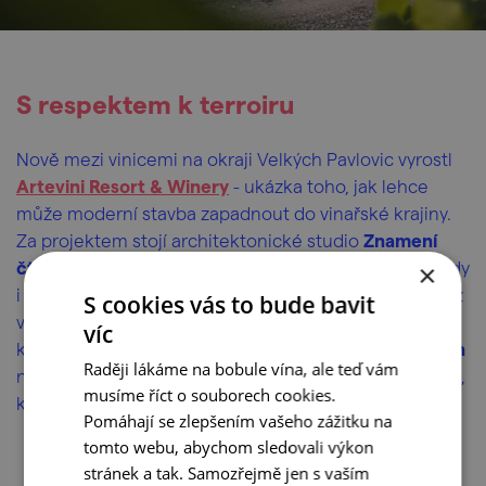
S respektem k terroiru
Nově mezi vinicemi na okraji Velkých Pavlovic vyrostl
Artevini Resort & Winery
- ukázka toho, jak lehce
může moderní stavba zapadnout do vinařské krajiny.
Za projektem stojí architektonické studio
Znamení
čtyř
, které při plánování respektovalo okolní vinohrady
×
i charakter regionu. V Artevini můžete ochutnat vína z
S cookies vás to bude bavit
vlastních vinic, posedět na terase s výhledem do
víc
krajiny, dopřát si
degustační menu z lokálních surovin
Raději lákáme na bobule vína, ale teď vám
nebo si zaplavat v ikonickém střešním
infinity bazénu
,
musíme říct o souborech cookies.
který patří k poznávacím znamením celého resortu.
Pomáhají se zlepšením vašeho zážitku na
tomto webu, abychom sledovali výkon
stránek a tak. Samozřejmě jen s vaším