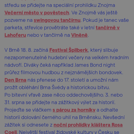
středu se přidejte na speciální prohlídku Znojma
Večerní město v pověstech
. Ve Znojmě vás ještě
pozveme na
swingovou tančírnu
. Pokud je tanec vaše
parketa, střevíce provětráte také v letní
tančírně v
Lahoferu
nebo v tančírně na
Vlněně
.
V Brně 18. 8. začíná
Festival Špilberk
, který slibuje
nezapomenutelné hudební večery na velkém hradním
nádvoří. Diváky čeká například James Bond night
průřez filmovou hudbou z nejznámějších bondovek.
Den Brna
nás přenese do 17. století a umožní nám
prožít obléhání Brna Švédy a historickou bitvu.
Po bitevní vřavě zase něco oddechovějšího. 3. nebo
31. srpna se přidejte na zážitkový výlet za historií.
Projeďte se vláčkem
s párou za horníky
a odhalte
historii dolování černého uhlí na Brněnsku. Nevšední
zážitek si odnesete z
noční prohlídky kláštera Rosa
Coeli
. Největší festival židovské kultury v Česku se