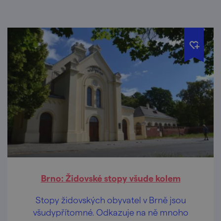
Brno: Židovské stopy všude kolem
Stopy židovských obyvatel v Brně jsou
všudypřítomné. Odkazuje na ně mnoho