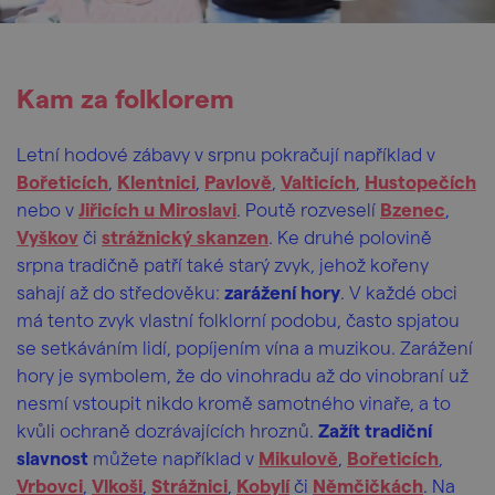
Kam za folklorem
Letní
hodové zábavy v srpnu pokračují například v
Bořeticích
,
Klentnici
,
Pavlově
,
Valticích
,
Hustopečích
nebo v
Jiřicích u Miroslavi
. Poutě rozveselí
Bzenec
,
Vyškov
či
strážnický skanzen
. Ke druhé polovině
srpna tradičně patří také starý zvyk, jehož kořeny
sahají až do středověku:
zarážení hory
. V každé obci
má tento zvyk vlastní folklorní podobu, často spjatou
se setkáváním lidí, popíjením vína a muzikou. Zarážení
hory je symbolem, že do vinohradu až do vinobraní už
nesmí vstoupit nikdo kromě samotného vinaře, a to
kvůli ochraně dozrávajících hroznů.
Zažít tradiční
slavnost
můžete například v
Mikulově
,
Bořeticích
,
Vrbovci
,
Vlkoši
,
Strážnici
,
Kobylí
či
Němčičkách
. Na