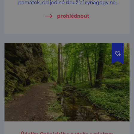
památek, od jediné sloužící synagogy na
Moravě, po tzv. kameny zmizelých. Nechte
prohlédnout
se provést Brnem za odkazem židovství,
osudů obyvatel a dědictví, které k nám bude
mocně promlouvat navždy.
Údolím Gránického potoka s mlokem