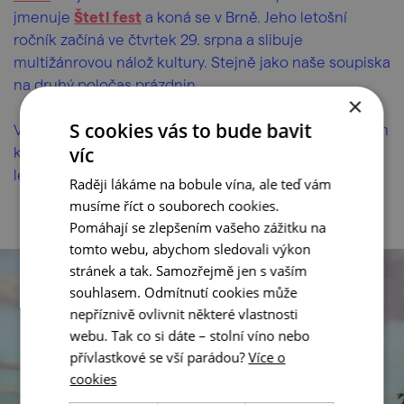
jmenuje
Štetl fest
a koná se v Brně. Jeho letošní
ročník začíná ve čtvrtek 29. srpna a slibuje
multižánrovou nálož kultury. Stejně jako naše soupiska
na druhý poločas prázdnin.
×
S cookies vás to bude bavit
Vybrali jste si, kam se vyrazíte podívat? Vždycky je vám
k ruce náš kompletní
víc
kalendář akcí
. Krásný zbytek
léta!
Raději lákáme na bobule vína, ale teď vám
musíme říct o souborech cookies.
Pomáhají se zlepšením vašeho zážitku na
tomto webu, abychom sledovali výkon
stránek a tak. Samozřejmě jen s vaším
souhlasem. Odmítnutí cookies může
nepříznivě ovlivnit některé vlastnosti
webu. Tak co si dáte – stolní víno nebo
přívlastkové se vší parádou?
Více o
cookies