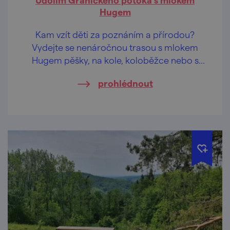
Hugem
Kam vzít děti za poznáním a přírodou?
Vydejte se nenáročnou trasou s mlokem
Hugem pěšky, na kole, koloběžce nebo s
kočárkem.
prohlédnout