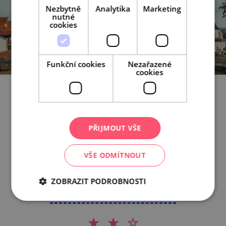
Nezbytně
Analytika
Marketing
nutné
cookies
Funkční cookies
Nezařazené
cookies
Jak vám článek koštoval?
PŘIJMOUT VŠE
VŠE ODMÍTNOUT
Ale jo, solidní stolní víno
ZOBRAZIT PODROBNOSTI