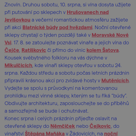
Znovín. Druhou sobotu, 10. srpna, si vína dosyta užijete
při putování po sklepech v
Hrušovanech nad
Jevišovkou
a večerní romantickou atmosféru zažijete
při akci
Blatnické búdy pod hvězdami
. Noční otevřené
sklepy chystají o týden později také v
Moravské Nové
Vsi
. 17. 8. se zatoulejte poznávat vinaře a jejich vína do
Čejče
,
Ratíškovic
či přímo do vinic
kolem Šatova
.
Kousek svébytného folkloru na vás dýchne v
Mikulčicích
, kde vinaři sklepy otevřou v sobotu 24.
srpna. Každou středu a sobotu počas letních prázdnin
připravili krásnou akci pro zvídavé hosty v
Mutěnicích
.
Vydejte se spolu s průvodkyní na komentovanou
prohlídku mezi vinné sklepy, kterým se tu říká “búdy”.
Obdivujte architekturu, zaposlouchejte se do příběhů
a samozřejmě se bude i ochutnávat.
Konec srpna i celých prázdnin přijeďte oslavit na
otevřené sklepy do
Němčiček
nebo
Čejkovic
, do
vinařství
Štěpána Maňáka
v Žádovicích, na
noční