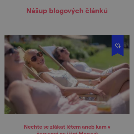
Nášup blogových článků
Nechte se zlákat létem aneb kam v
červenci na jižní Moravě