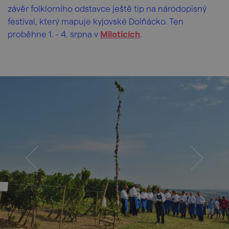
závěr folklorního odstavce ještě tip na národopisný
festival, který mapuje kyjovské Dolňácko. Ten
proběhne 1. - 4. srpna v
Miloticích
.