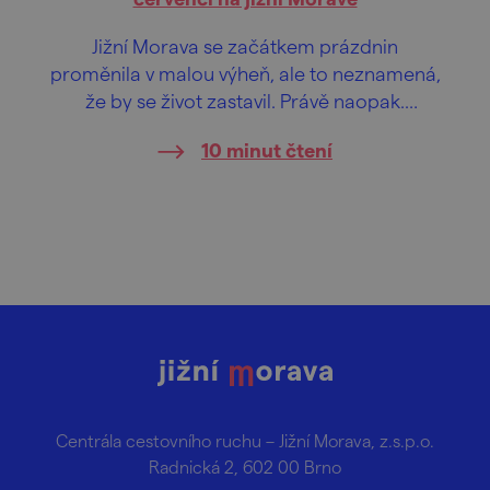
Jižní Morava se začátkem prázdnin
proměnila v malou výheň, ale to neznamená,
že by se život zastavil. Právě naopak.
Festivaly, koncerty, vinařské akce i večerní
10 minut čtení
programy lákají ven, zatímco koupaliště,
jeskyně nebo sklepy nabízejí vítané útočiště
před sluncem. Vybrali jsme pro vás to
nejzajímavější, co se v červenci na jižní
Moravě vyplatí zažít.
Centrála cestovního ruchu – Jižní Morava, z.s.p.o.
Radnická 2, 602 00 Brno