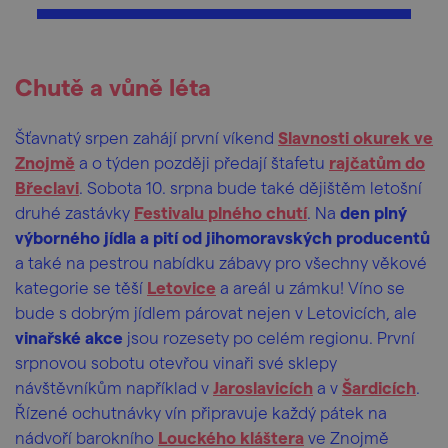
Chutě a vůně léta
Šťavnatý
srpen zahájí první víkend
Slavnosti okurek ve
Znojmě
a o týden později předají štafetu
rajčatům do
Břeclavi
. Sobota 10. srpna bude také dějištěm letošní
druhé zastávky
Festivalu plného chutí
. Na
den plný
výborného jídla a pití od jihomoravských producentů
a také na pestrou nabídku zábavy pro všechny věkové
kategorie se těší
Letovice
a areál u zámku! Víno se
bude s dobrým jídlem párovat nejen v Letovicích, ale
vinařské akce
jsou rozesety po celém regionu. První
srpnovou sobotu otevřou vinaři své sklepy
návštěvníkům například v
Jaroslavicích
a v
Šardicích
.
Řízené ochutnávky vín připravuje každý pátek na
nádvoří barokního
Louckého kláštera
ve Znojmě