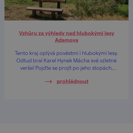
Vzhůru za výhledy nad hlubokými lesy
Adamova
Tento kraj oplývá pověstmi i hlubokými lesy.
Odtud bral Karel Hynek Mácha své vzletné
verše! Pojďte se projít po jeho stopách,
načerpat inspiraci a nabrat do plic čerstvý
prohlédnout
vzduch. Kouzelné lesní pěšinky už na vás
čekají.