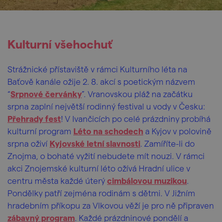
Kulturní všehochuť
Strážnické přístaviště v rámci Kulturního léta na
Baťově kanále ožije 2. 8. akcí s poetickým názvem
“
Srpnové červánky
”. Vranovskou pláž na začátku
srpna zaplní největší rodinný festival u vody v Česku:
Přehrady fest
! V Ivančicích po celé prázdniny probíhá
kulturní program
Léto na schodech
a Kyjov v polovině
srpna oživí
Kyjovské letní slavnosti
. Zamíříte-li do
Znojma, o bohaté vyžití nebudete mít nouzi. V rámci
akci Znojemské kulturní léto ožívá Hradní ulice v
centru města každé úterý
cimbálovou muzikou
.
Pondělky patří zejména rodinám s dětmi. V Jižním
hradebním příkopu za Vlkovou věží je pro ně připraven
zábavný program
. Každé prázdninové pondělí a