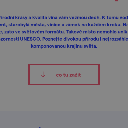
řírodní krásy a kvalita vína vám vezmou dech. K tomu vod
nt, starobylá města, vinice a zámek na každém kroku. N
e, zato ve světovém formátu. Takové místo nemohlo uni
zornosti UNESCO. Poznejte divokou přírodu i nejrozsáhle
komponovanou krajinu světa.
co tu zažít