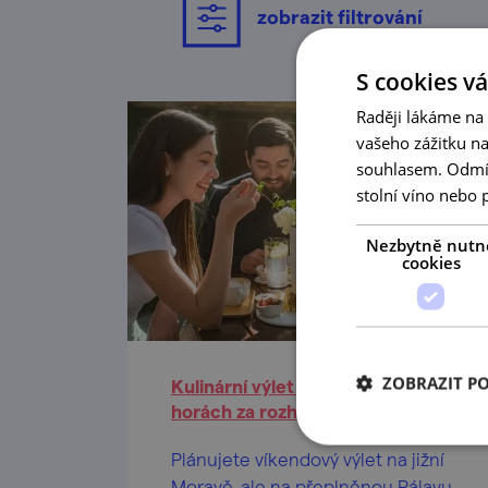
zobrazit filtrování
S cookies vá
Raději lákáme na
vašeho zážitku n
souhlasem. Odmítn
stolní víno nebo 
Nezbytně nutn
cookies
ZOBRAZIT P
Kulinární výlet po Modrých
horách za rozhlednami
Plánujete víkendový výlet na jižní
Moravě, ale na přeplněnou Pálavu