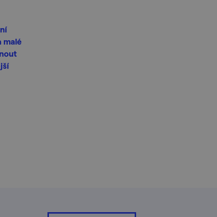
ní
a malé
knout
jší