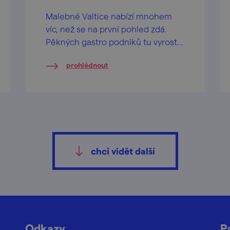
Malebné Valtice nabízí mnohem
víc, než se na první pohled zdá.
Pěkných gastro podniků tu vyrostlo
jako hub po dešti. Spojte jejich
prohlédnout
návštěvu s procházkou ke
kolonádě na Reistně, je to výlet
jako lusk!
chci vidět další
Odkazy
P