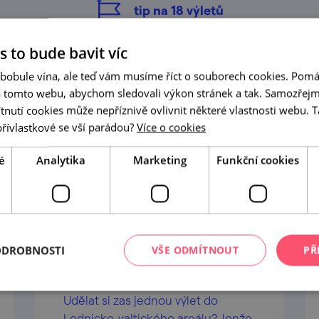
tip na
18
výletů
s to bude bavit víc
 bobule vína, ale teď vám musíme říct o souborech cookies. Pomá
a tomto webu, abychom sledovali výkon stránek a tak. Samozřejm
utí cookies může nepříznivě ovlivnit některé vlastnosti webu. Ta
přívlastkové se vší parádou?
Více o cookies
é
Analytika
Marketing
Funkční cookies
ODROBNOSTI
VŠE ODMÍTNOUT
PŘ
Vypečený gastro výlet po
Lednicko-valticku
Udělat si zas jednou výlet do
Lednicko-valtického areálu? Jenže