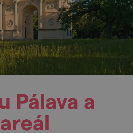
u Pálava a
areál