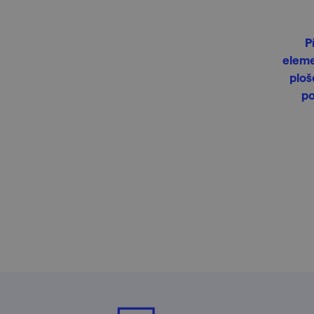
P
eleme
ploš
po