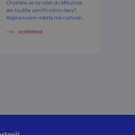
Chystáte se na výlet do Mikulova,
ale toužíte zamířit mimo davy?
Krajina kolem města má rozhodně
co nabídnout. Netradiční suvenýry
prohlédnout
jako bonus!
artneři