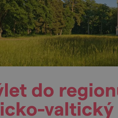
ýlet do region
icko-valtický 