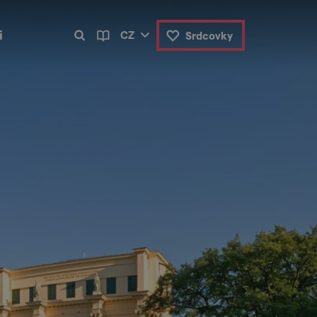
i
CZ
Srdcovky