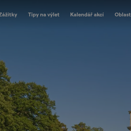
Zážitky
Tipy na výlet
Kalendář akcí
Oblast