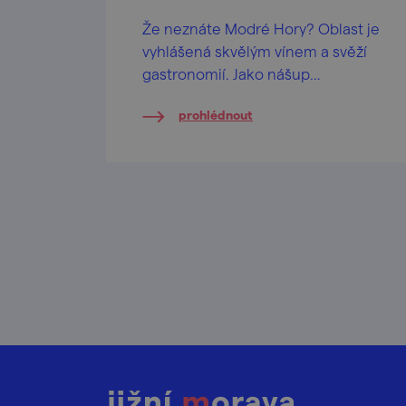
Že neznáte Modré Hory? Oblast je
vyhlášená skvělým vínem a svěží
gastronomií. Jako nášup
přihazujeme porci rozhleden a
prohlédnout
vyhlídek!