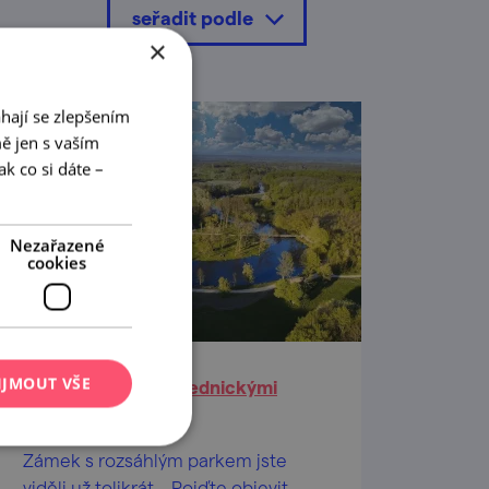
seřadit podle
×
hají se zlepšením
ě jen s vaším
k co si dáte –
Nezařazené
cookies
IJMOUT VŠE
Vypečený výlet za lednickými
letohrádky
Zámek s rozsáhlým parkem jste
viděli už tolikrát... Pojďte objevit