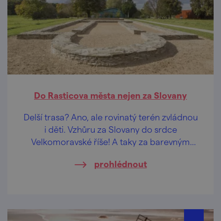
Do Rasticova města nejen za Slovany
Delší trasa? Ano, ale rovinatý terén zvládnou
i děti. Vzhůru za Slovany do srdce
Velkomoravské říše! A taky za barevným
podlužáckým foklorem.
prohlédnout