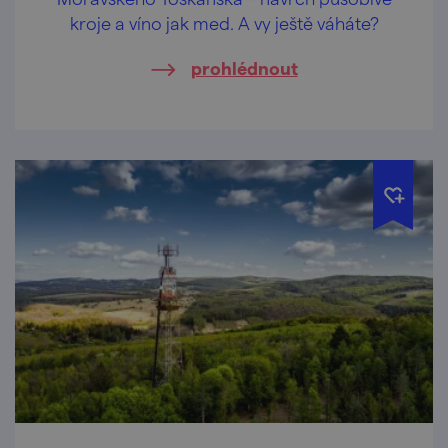
kroje a víno jak med. A vy ještě váháte?
prohlédnout