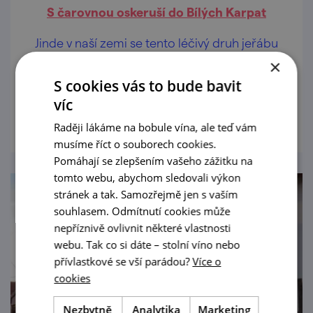
S čarovnou oskeruší do Bílých Karpat
Jinde v naší zemi se tento léčivý druh jeřábu
nevyskytuje. Vydejte se na Slovácko, kde je
×
vzácná oskeruše vpletená do tradic a oslav.
S cookies vás to bude bavit
víc
prohlédnout
Raději lákáme na bobule vína, ale teď vám
musíme říct o souborech cookies.
Pomáhají se zlepšením vašeho zážitku na
tomto webu, abychom sledovali výkon
stránek a tak. Samozřejmě jen s vaším
souhlasem. Odmítnutí cookies může
nepříznivě ovlivnit některé vlastnosti
webu. Tak co si dáte – stolní víno nebo
přívlastkové se vší parádou?
Více o
cookies
Nezbytně
Analytika
Marketing