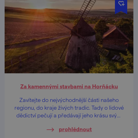
Za kamennými stavbami na Horňácku
Zavítejte do nejvýchodnější části našeho
regionu, do kraje živých tradic. Tady o lidové
dědictví pečují a předávají jeho krásu svým
dětem, aby nezanikla a mohla okouzlit i vás.
prohlédnout