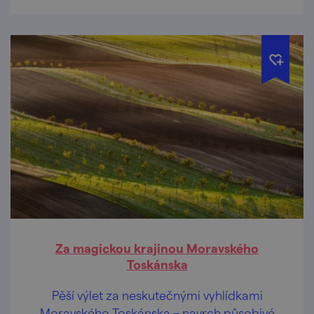
Za magickou krajinou Moravského
Toskánska
Pěší výlet za neskutečnými vyhlídkami
Moravského Toskánska – navrch působivé