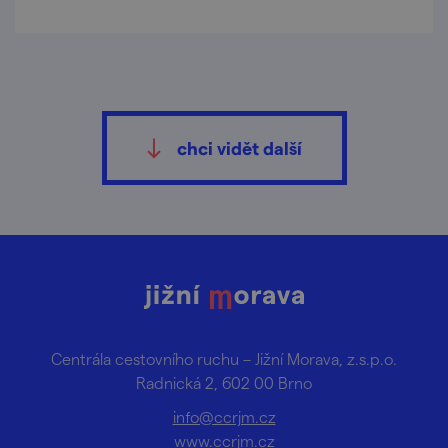
chci vidět další
Centrála cestovního ruchu – Jižní Morava, z.s.p.o.
Radnická 2, 602 00 Brno
info@ccrjm.cz
www.ccrjm.cz