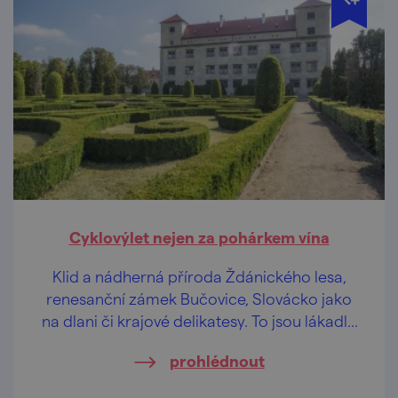
Cyklovýlet nejen za pohárkem vína
Klid a nádherná příroda Ždánického lesa,
renesanční zámek Bučovice, Slovácko jako
na dlani či krajové delikatesy. To jsou lákadla
našeho cyklovýletu, kde davy určitě
prohlédnout
nepotkáte!