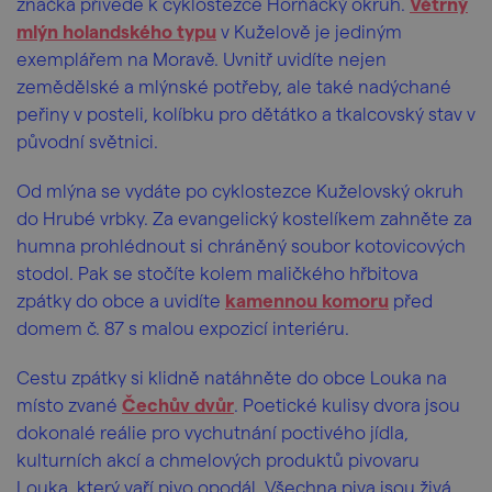
značka přivede k cyklostezce Horňácký okruh.
Větrný
mlýn holandského typu
v Kuželově je jediným
exemplářem na Moravě. Uvnitř uvidíte nejen
zemědělské a mlýnské potřeby, ale také nadýchané
peřiny v posteli, kolíbku pro dětátko a tkalcovský stav v
původní světnici.
Od mlýna se vydáte po cyklostezce Kuželovský okruh
do Hrubé vrbky. Za evangelický kostelíkem zahněte za
humna prohlédnout si chráněný soubor kotovicových
stodol. Pak se stočíte kolem maličkého hřbitova
zpátky do obce a uvidíte
kamennou komoru
před
domem č. 87 s malou expozicí interiéru.
Cestu zpátky si klidně natáhněte do obce Louka na
místo zvané
Čechův dvůr
. Poetické kulisy dvora jsou
dokonalé reálie pro vychutnání poctivého jídla,
kulturních akcí a chmelových produktů pivovaru
Louka, který vaří pivo opodál. Všechna piva jsou živá,