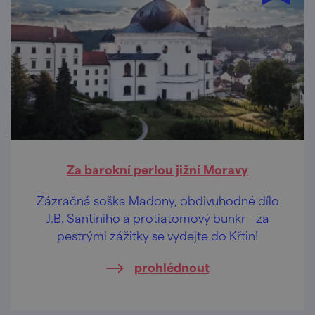
Za barokní perlou jižní Moravy
Zázračná soška Madony, obdivuhodné dílo
J.B. Santiniho a protiatomový bunkr - za
pestrými zážitky se vydejte do Křtin!
prohlédnout