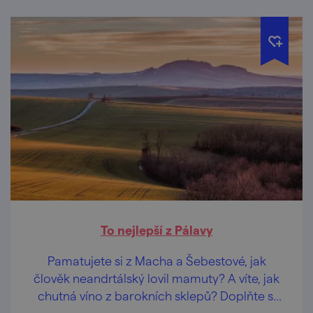
To nejlepší z Pálavy
Pamatujete si z Macha a Šebestové, jak
člověk neandrtálský lovil mamuty? A víte, jak
chutná víno z barokních sklepů? Doplňte si
odbornost na Pálavě!