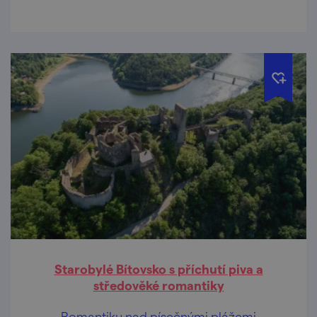
Starobylé Bítovsko s příchutí piva a
středověké romantiky
Romantiku nad písečnými plážemi