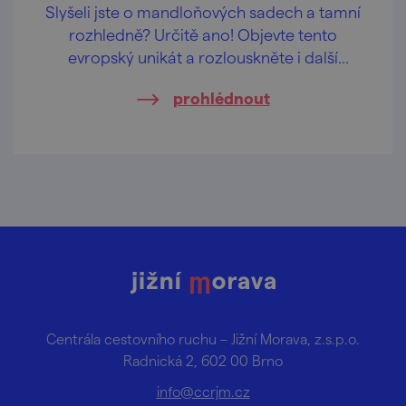
Slyšeli jste o mandloňových sadech a tamní
rozhledně? Určitě ano! Objevte tento
evropský unikát a rozlouskněte i další
poklady Hustopečska!
prohlédnout
Centrála cestovního ruchu – Jižní Morava, z.s.p.o.
Radnická 2, 602 00 Brno
info@ccrjm.cz