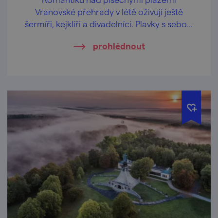
Vranovské přehrady v létě oživují ještě
šermíři, kejklíři a divadelníci. Plavky s sebou,
nic víc netřeba!
prohlédnout