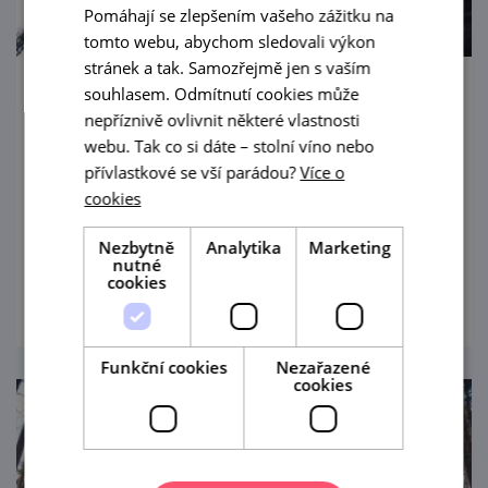
Pomáhají se zlepšením vašeho zážitku na
tomto webu, abychom sledovali výkon
stránek a tak. Samozřejmě jen s vaším
souhlasem. Odmítnutí cookies může
Černá je nejlepší - pěšky i na kole za
nepříznivě ovlivnit některé vlastnosti
horníky do Zbýšova a Rosic
webu. Tak co si dáte – stolní víno nebo
přívlastkové se vší parádou?
Více o
Uhlí u Brna? Černé a opravdové? Těžilo se tu
cookies
v deseti dolech od poloviny 18.století.
Nejhlubší štoly ve střední Evropě!
Nezbytně
Analytika
Marketing
nutné
prohlédnout
cookies
Funkční cookies
Nezařazené
cookies