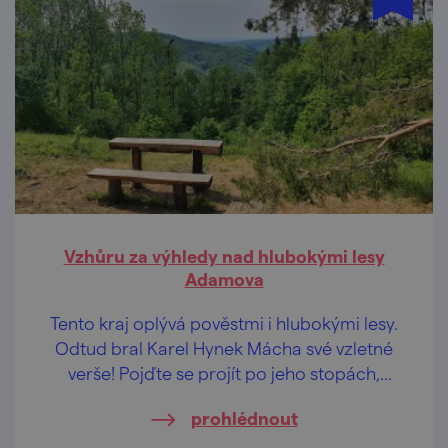
Vzhůru za výhledy nad hlubokými lesy
Adamova
Tento kraj oplývá pověstmi i hlubokými lesy.
Odtud bral Karel Hynek Mácha své vzletné
verše! Pojďte se projít po jeho stopách,
načerpat inspiraci a nabrat do plic čerstvý
prohlédnout
vzduch. Kouzelné lesní pěšinky už na vás
čekají.