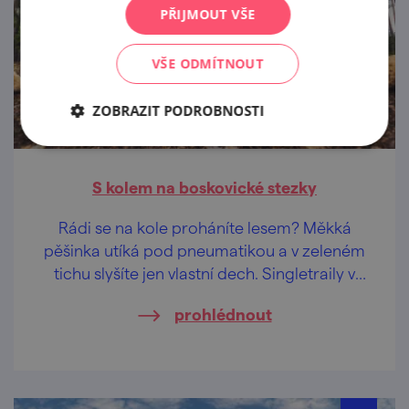
PŘIJMOUT VŠE
VŠE ODMÍTNOUT
ZOBRAZIT PODROBNOSTI
S kolem na boskovické stezky
Rádi se na kole proháníte lesem? Měkká
pěšinka utíká pod pneumatikou a v zeleném
tichu slyšíte jen vlastní dech. Singletraily v
lese Doubrava už čekají..
prohlédnout