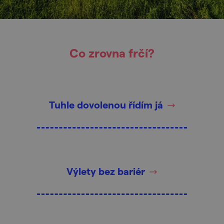
Co zrovna frčí?
Tuhle dovolenou řídím já
Výlety bez bariér