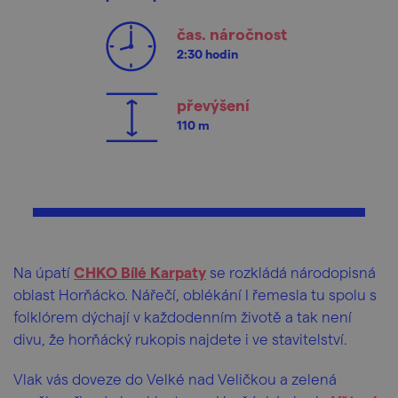
čas. náročnost
2:30 hodin
převýšení
110 m
Na úpatí
CHKO Bílé Karpaty
se rozkládá národopisná
oblast Horňácko. Nářečí, oblékání I řemesla tu spolu s
folklórem dýchají v každodenním životě a tak není
divu, že horňácký rukopis najdete i ve stavitelství.
Vlak vás doveze do Velké nad Veličkou a zelená