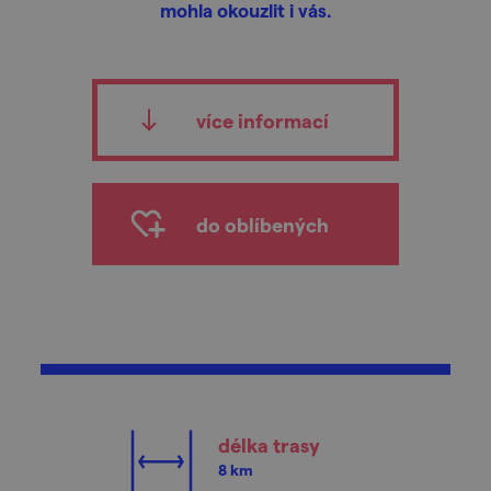
mohla okouzlit i vás.
více informací
do oblíbených
délka trasy
8 km