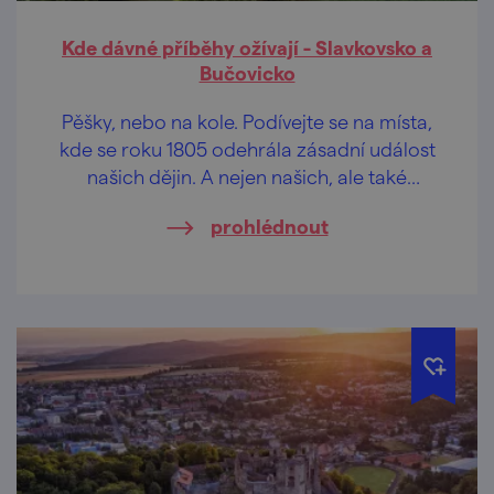
Kde dávné příběhy ožívají - Slavkovsko a
Bučovicko
Pěšky, nebo na kole. Podívejte se na místa,
kde se roku 1805 odehrála zásadní událost
našich dějin. A nejen našich, ale také
francouzských, ruských a rakouských. Tady
prohlédnout
se odehrávala Bitva tří císařů.