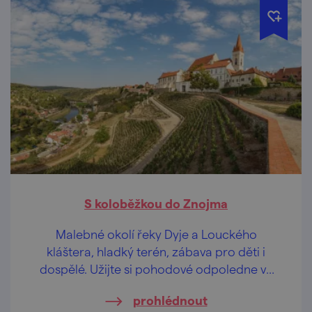
S koloběžkou do Znojma
Malebné okolí řeky Dyje a Louckého
kláštera, hladký terén, zábava pro děti i
dospělé. Užijte si pohodové odpoledne ve
Znojmě!
prohlédnout