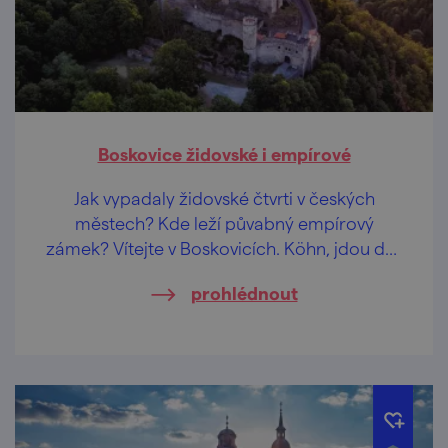
Boskovice židovské i empírové
Jak vypadaly židovské čtvrti v českých
městech? Kde leží půvabný empírový
zámek? Vítejte v Boskovicích. Köhn, jdou dál,
tady se nudit nebudou!
prohlédnout