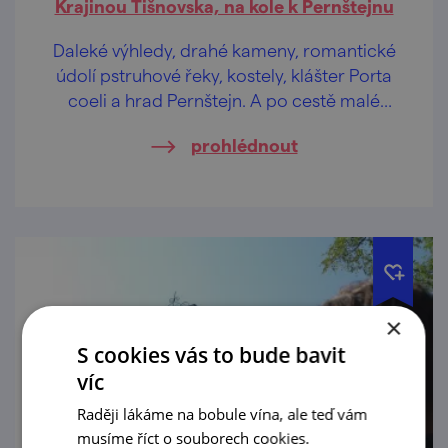
Krajinou Tišnovska, na kole k Pernštejnu
Daleké výhledy, drahé kameny, romantické
údolí pstruhové řeky, kostely, klášter Porta
coeli a hrad Pernštejn. A po cestě malé
pivovary, co uhasí žízeň.
prohlédnout
×
S cookies vás to bude bavit
víc
Raději lákáme na bobule vína, ale teď vám
musíme říct o souborech cookies.