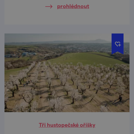
prohlédnout
Tři hustopečské oříšky