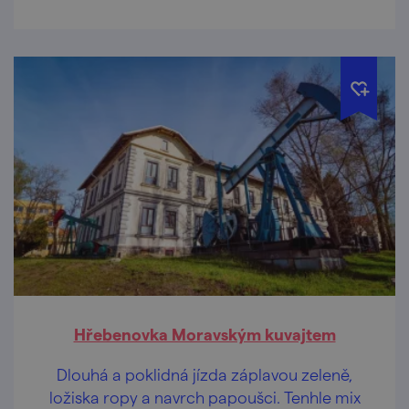
Hřebenovka Moravským kuvajtem
Dlouhá a poklidná jízda záplavou zeleně,
ložiska ropy a navrch papoušci. Tenhle mix