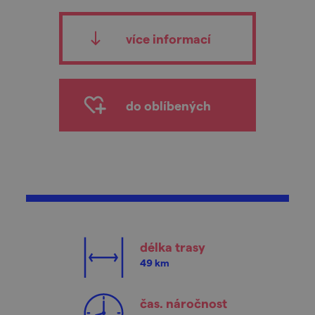
více informací
do oblíbených
délka trasy
49 km
čas. náročnost