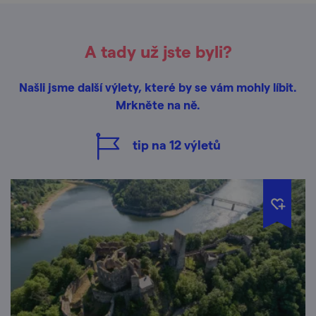
A tady už jste byli?
Našli jsme další výlety, které by se vám mohly líbit.
Mrkněte na ně.
tip na
12
výletů