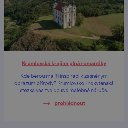
Krumlovská krajina plná romantiky
Kde berou malíři inspiraci k zasněným
obrazům přírody? Krumlovsko - rokytenská
stezka vás zve do své malebné náruče.
prohlédnout