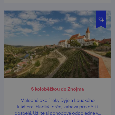
S koloběžkou do Znojma
Malebné okolí řeky Dyje a Louckého
kláštera, hladký terén, zábava pro děti i
dospělé. Užijte si pohodové odpoledne ve