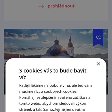
načerpat inspiraci a nabrat do plic čerstvý
prohlédnout
vzduch. Kouzelné lesní pěšinky už na vás
čekají.
×
S cookies vás to bude bavit
víc
Raději lákáme na bobule vína, ale teď vám
musíme říct o souborech cookies.
Pomáhají se zlepšením vašeho zážitku na
tomto webu, abychom sledovali výkon
Za barokní perlou jižní Moravy
stránek a tak. Samozřejmě jen s vaším