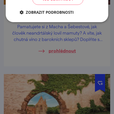
ZOBRAZIT PODROBNOSTI
To nejlepší z Pálavy
Pamatujete si z Macha a Šebestové, jak
člověk neandrtálský lovil mamuty? A víte, jak
chutná víno z barokních sklepů? Doplňte si
odbornost na Pálavě!
prohlédnout