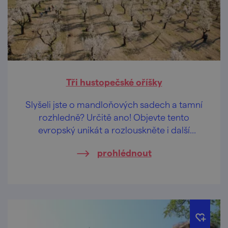
Tři hustopečské oříšky
Slyšeli jste o mandloňových sadech a tamní
rozhledně? Určitě ano! Objevte tento
evropský unikát a rozlouskněte i další
poklady Hustopečska!
prohlédnout