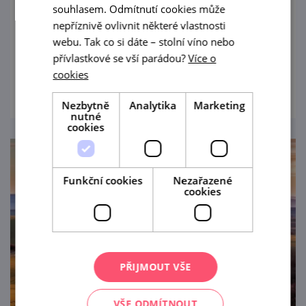
souhlasem. Odmítnutí cookies může
Zázračná soška Madony, obdivuhodné dílo
nepříznivě ovlivnit některé vlastnosti
J.B. Santiniho a protiatomový bunkr - za
webu. Tak co si dáte – stolní víno nebo
pestrými zážitky se vydejte do Křtin!
přívlastkové se vší parádou?
Více o
cookies
prohlédnout
Nezbytně
Analytika
Marketing
nutné
cookies
Funkční cookies
Nezařazené
cookies
PŘIJMOUT VŠE
VŠE ODMÍTNOUT