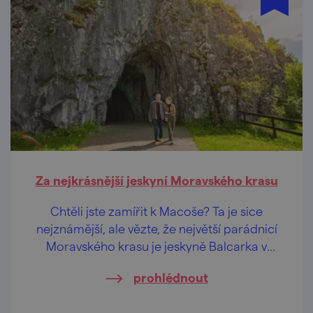
Za nejkrásnější jeskyní Moravského krasu
Chtěli jste zamířit k Macoše? Ta je sice
nejznámější, ale vězte, že největší parádnicí
Moravského krasu je jeskyně Balcarka v
Ostrově u Macochy. Bludiště pod
prohlédnout
Balcarovou skálou vyniká mimořádně
bohatou a barevnou krápníkovou výzdobou.