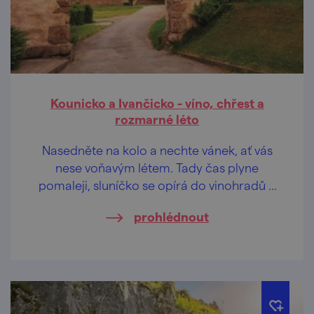
Kounicko a Ivančicko - víno, chřest a
rozmarné léto
Nasedněte na kolo a nechte vánek, ať vás
nese voňavým létem. Tady čas plyne
pomaleji, sluníčko se opírá do vinohradů a
romantické údolí řeky Jihlavy svádí k
prohlédnout
odpočinku.