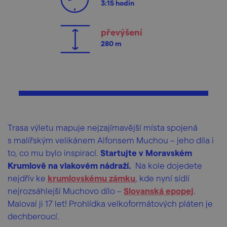
3:15 hodin
převýšení
280 m
Trasa výletu mapuje nejzajímavější místa spojená
s malířským velikánem Alfonsem Muchou – jeho díla i
to, co mu bylo inspirací.
Startujte v Moravském
Krumlově na vlakovém nádraží.
Na kole dojedete
nejdřív ke
krumlovskému zámku
, kde nyní sídlí
nejrozsáhlejší Muchovo dílo –
Slovanská epopej
.
Maloval ji 17 let! Prohlídka velkoformátových pláten je
dechberoucí.