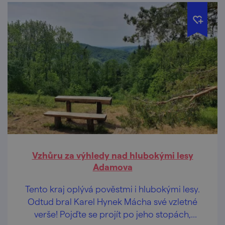
Vzhůru za výhledy nad hlubokými lesy
Adamova
Tento kraj oplývá pověstmi i hlubokými lesy.
Odtud bral Karel Hynek Mácha své vzletné
verše! Pojďte se projít po jeho stopách,