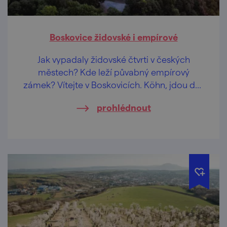
Boskovice židovské i empírové
Jak vypadaly židovské čtvrti v českých
městech? Kde leží půvabný empírový
zámek? Vítejte v Boskovicích. Köhn, jdou dál,
tady se nudit nebudou!
prohlédnout