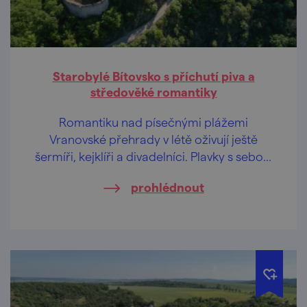
Starobylé Bítovsko s příchutí piva a
středověké romantiky
Romantiku nad písečnými plážemi
Vranovské přehrady v létě oživují ještě
šermíři, kejklíři a divadelníci. Plavky s sebou,
nic víc netřeba!
prohlédnout