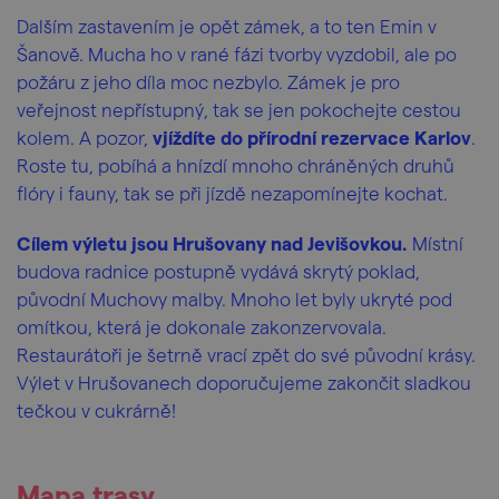
Dalším zastavením je opět zámek, a to ten Emin v
Šanově. Mucha ho v rané fázi tvorby vyzdobil, ale po
požáru z jeho díla moc nezbylo. Zámek je pro
veřejnost nepřístupný, tak se jen pokochejte cestou
kolem. A pozor,
vjíždíte do přírodní rezervace Karlov
.
Roste tu, pobíhá a hnízdí mnoho chráněných druhů
flóry i fauny, tak se při jízdě nezapomínejte kochat.
Cílem výletu jsou Hrušovany nad Jevišovkou.
Místní
budova radnice postupně vydává skrytý poklad,
původní Muchovy malby. Mnoho let byly ukryté pod
omítkou, která je dokonale zakonzervovala.
Restaurátoři je šetrně vrací zpět do své původní krásy.
Výlet v Hrušovanech doporučujeme zakončit sladkou
tečkou v cukrárně!
Mapa trasy