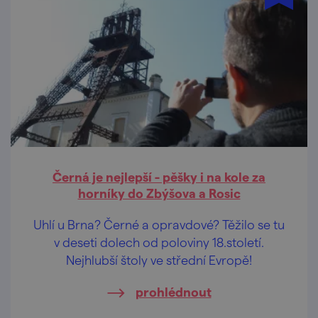
Černá je nejlepší - pěšky i na kole za
horníky do Zbýšova a Rosic
Uhlí u Brna? Černé a opravdové? Těžilo se tu
v deseti dolech od poloviny 18.století.
Nejhlubší štoly ve střední Evropě!
prohlédnout