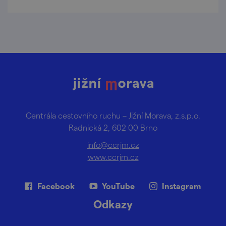
Centrála cestovního ruchu – Jižní Morava, z.s.p.o.
Radnická 2, 602 00 Brno
info@ccrjm.cz
www.ccrjm.cz
Facebook
YouTube
Instagram
Odkazy