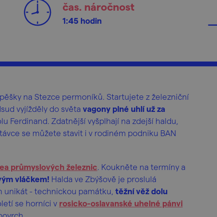
čas. náročnost
1:45 hodin
pěšky na Stezce permoníků. Startujete z železniční
sud vyjížděly do světa
vagony plné uhlí už za
olu Ferdinand. Zdatnější vyšplhají na zdejší haldu,
távce se můžete stavit i v rodiném podniku BAN
ea průmyslových železnic
. Koukněte na termíny a
lovým vláčkem!
Halda ve Zbýšově je proslulá
en unikát - technickou památku,
těžní věž dolu
letí se horníci v
rosicko-oslavanské uhelné pánvi
povrch.