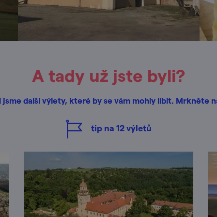
A tady už jste byli?
i jsme další výlety, které by se vám mohly líbit. Mrkněte n
tip na
12
výletů