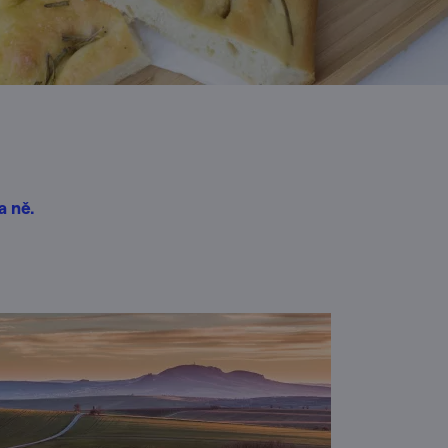
a ně.