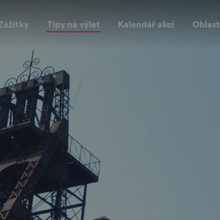
Zážitky
Tipy na výlet
Kalendář akcí
Oblast