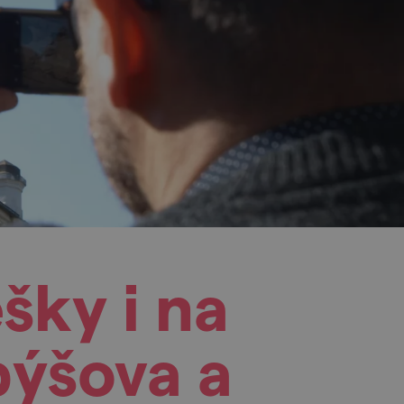
šky i na
býšova a