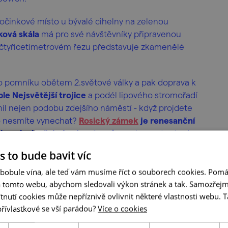
činkové místo u bývalé cihelny na zelenou
ková skála
má pro své návštěvníky připravenou
 čtyřicetimetrovém řezu představuje zkamenělé
lo pomníku obětem 2.světové války a pak doprava k
le Nejsvětější trojice
a podél lipového stromořadí
il nejen podobu zdejšího náměstí - když projdete
Co nesmíte vynechat?
Rosický zámek
je renesanční
ch zraky k překrásným stropům
nebo sestupte do
kou zahradou.
s to bude bavit víc
ř Bůh i vaší cestě!
 bobule vína, ale teď vám musíme říct o souborech cookies. Pomá
a tomto webu, abychom sledovali výkon stránek a tak. Samozřejm
!
utí cookies může nepříznivě ovlivnit některé vlastnosti webu. Ta
přívlastkové se vší parádou?
Více o cookies