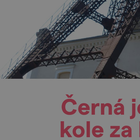
Černá j
kole za