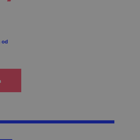
h od
h