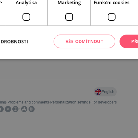
é
Analytika
Marketing
Funkční cookies
ODROBNOSTI
VŠE ODMÍTNOUT
PŘ