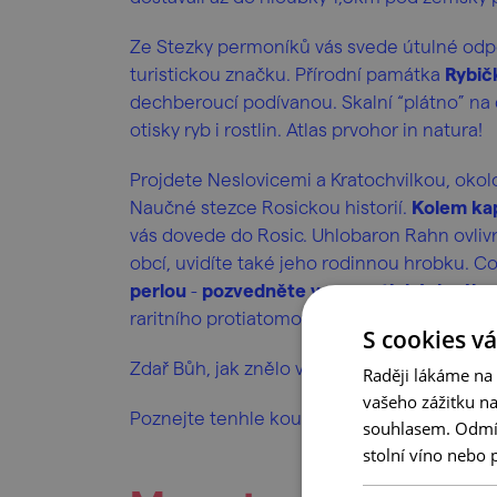
Ze Stezky permoníků vás svede útulné odpo
turistickou značku. Přírodní památka
Rybič
dechberoucí podívanou. Skalní “plátno” na
otisky ryb i rostlin. Atlas prvohor in natura!
Projdete Neslovicemi a Kratochvilkou, oko
Naučné stezce Rosickou historií.
Kolem kap
vás dovede do Rosic. Uhlobaron Rahn ovlivn
obcí, uvidíte také jeho rodinnou hrobku. 
perlou
-
pozvedněte v romantických sále
raritního protiatomového krytu pod zámec
S cookies vá
Zdař Bůh, jak znělo v hornických časech, zda
Raději lákáme na
vašeho zážitku n
Poznejte tenhle kout Brněnska
do hloubky
souhlasem. Odmítn
stolní víno nebo 