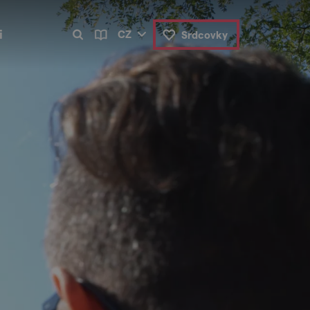
i
CZ
Srdcovky