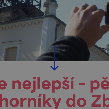
e nejlepší - pě
 horníky do Z