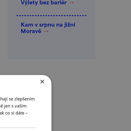
Výlety bez bariér
Kam v srpnu na jižní
Moravě
×
hají se zlepšením
ě jen s vaším
k co si dáte –