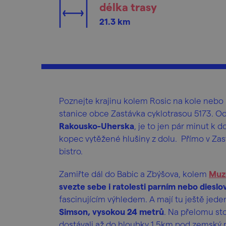
délka trasy
21.3 km
Poznejte krajinu kolem Rosic na kole nebo 
stanice obce Zastávka cyklotrasou 5173. Od
Rakousko-Uherska
, je to jen pár minut k d
kopec vytěžené hlušiny z dolu.
Přímo v Zas
bistro.
Zamiřte dál do Babic a Zbýšova, kolem
Muz
svezte sebe i ratolesti parním nebo dies
fascinujícím výhledem. A mají tu ještě jed
Simson, vysokou 24 metrů
. Na přelomu sto
dostávali až do hloubky 1,5km pod zemský 