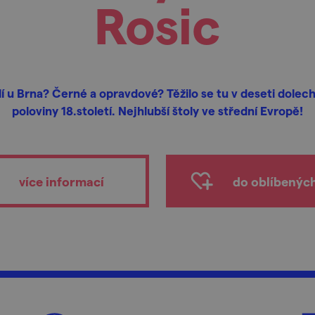
Rosic
í u Brna? Černé a opravdové? Těžilo se tu v deseti dolec
poloviny 18.století. Nejhlubší štoly ve střední Evropě!
více informací
do oblíbenýc