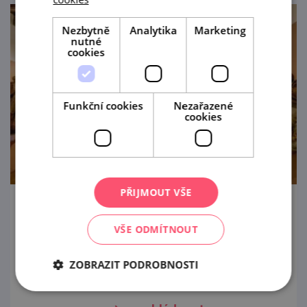
Nezbytně
Analytika
Marketing
nutné
cookies
Funkční cookies
Nezařazené
cookies
PŘIJMOUT VŠE
Dům umění ve Znojmě
VŠE ODMÍTNOUT
Původně dům umění z roku 1363, kdysi
domov pivovaru a krejčího, dnes jeden z
ZOBRAZIT PODROBNOSTI
nejkrásnějších renesančních paláců města
Znojma.