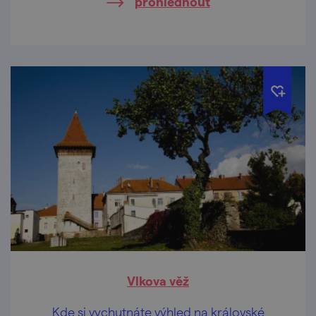
prohlédnout
Vlkova věž
Kde si vychutnáte výhled na královské