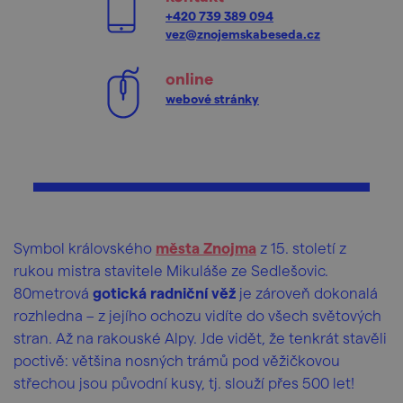
+420 739 389 094
vez@znojemskabeseda.cz
online
webové stránky
Symbol královského
města Znojma
z 15. století z
rukou mistra stavitele Mikuláše ze Sedlešovic.
80metrová
gotická radniční věž
je zároveň dokonalá
rozhledna – z jejího ochozu vidíte do všech světových
stran. Až na rakouské Alpy. Jde vidět, že tenkrát stavěli
poctivě: většina nosných trámů pod věžičkovou
střechou jsou původní kusy, tj. slouží přes 500 let!