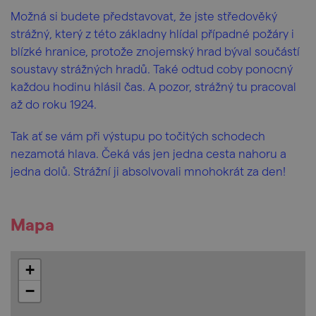
Možná si budete představovat, že jste středověký
strážný, který z této základny hlídal případné požáry i
blízké hranice, protože znojemský hrad býval součástí
soustavy strážných hradů. Také odtud coby ponocný
každou hodinu hlásil čas. A pozor, strážný tu pracoval
až do roku 1924.
Tak ať se vám při výstupu po točitých schodech
nezamotá hlava. Čeká vás jen jedna cesta nahoru a
jedna dolů. Strážní ji absolvovali mnohokrát za den!
Mapa
+
−