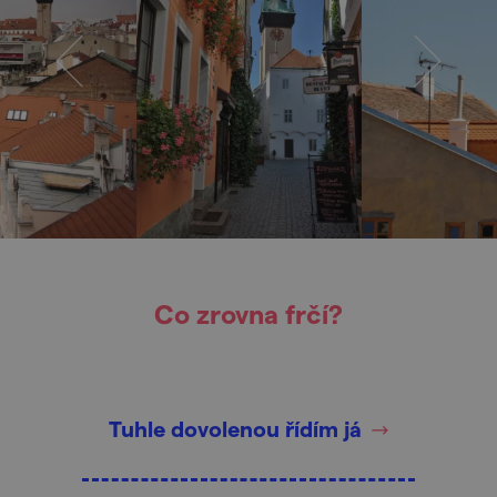
Co zrovna frčí?
Tuhle dovolenou řídím já