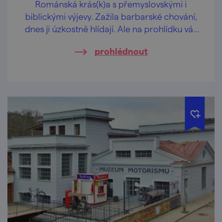
Románská krás(k)a s přemyslovskými i
biblickými výjevy. Zažila barbarské chování,
dnes ji úzkostně hlídají. Ale na prohlídku vás
rádi vezmou!
prohlédnout