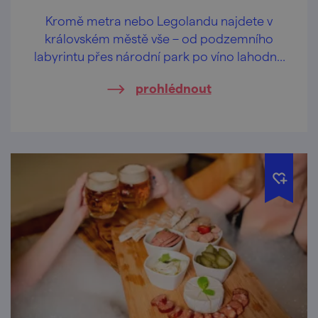
Kromě metra nebo Legolandu najdete v
královském městě vše – od podzemního
labyrintu přes národní park po víno lahodné
jako nebeský nektar.
prohlédnout