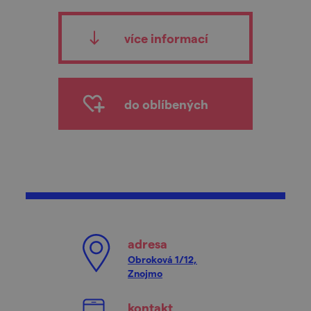
více informací
do oblíbených
adresa
Obroková 1/12,
Znojmo
kontakt