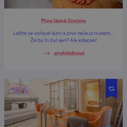
Pivní lázně Znojmo
Ležíte ve voňavé lázni a pivo teče proudem…
Že by to byl sen? Ale kdepak!
prohlédnout