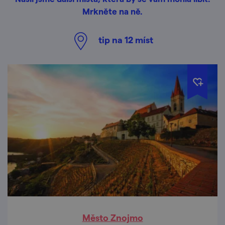
Mrkněte na ně.
tip na
12
míst
Město Znojmo