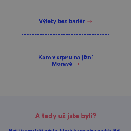
Výlety bez bariér
Kam v srpnu na jižní
Moravě
A tady už jste byli?
Našli jsme další místa, která by se vám mohla líbit.