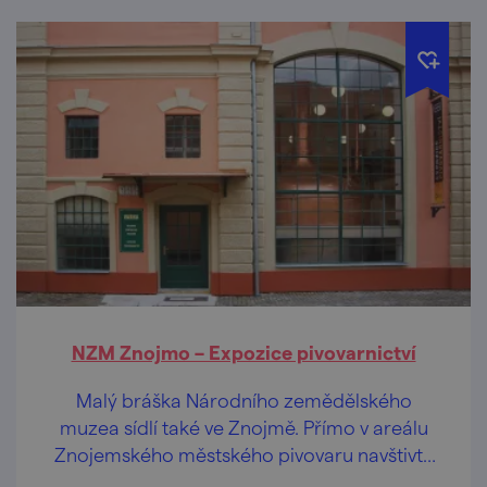
NZM Znojmo – Expozice pivovarnictví
Malý bráška Národního zemědělského
muzea sídlí také ve Znojmě. Přímo v areálu
Znojemského městského pivovaru navštivte
Expozici pivovarnictví.