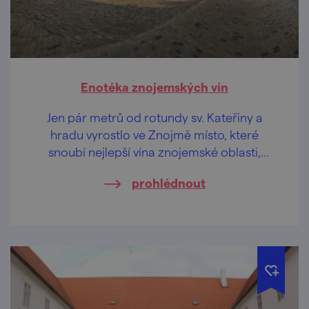
Enotéka znojemských vín
Jen pár metrů od rotundy sv. Kateřiny a
hradu vyrostlo ve Znojmě místo, které
snoubí nejlepší vína znojemské oblasti,
moderní design a ikonické výhledy.
prohlédnout