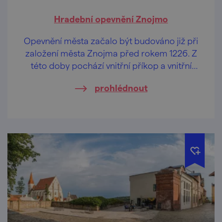
Hradební opevnění Znojmo
Opevnění města začalo být budováno již při
založení města Znojma před rokem 1226. Z
této doby pochází vnitřní příkop a vnitřní
hradební pás s obrannými věžemi.
prohlédnout