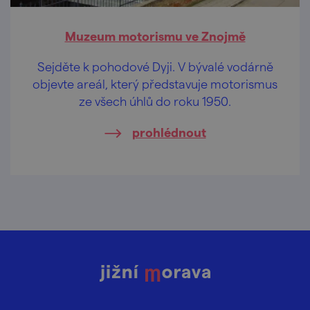
Muzeum motorismu ve Znojmě
Sejděte k pohodové Dyji. V bývalé vodárně
objevte areál, který představuje motorismus
ze všech úhlů do roku 1950.
prohlédnout