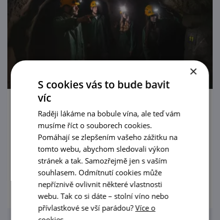
×
S cookies vás to bude bavit
víc
Znojemské podzemí
Raději lákáme na bobule vína, ale teď vám
musíme říct o souborech cookies.
Z jednoho z nejrozsáhlejších podzemních
Pomáhají se zlepšením vašeho zážitku na
labyrintů střední Evropy vycházejí nadšené
tomto webu, abychom sledovali výkon
děti i dospělí.
stránek a tak. Samozřejmě jen s vaším
souhlasem. Odmítnutí cookies může
prohlédnout
nepříznivě ovlivnit některé vlastnosti
webu. Tak co si dáte – stolní víno nebo
přívlastkové se vší parádou?
Více o
cookies