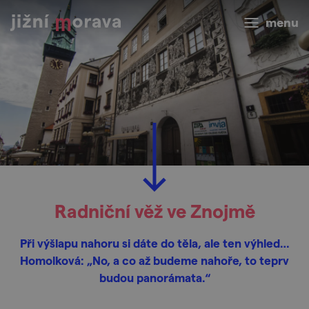
menu
Radniční věž ve Znojmě
Při výšlapu nahoru si dáte do těla, ale ten výhled…
Homolková: „No, a co až budeme nahoře, to teprv
budou panorámata.“