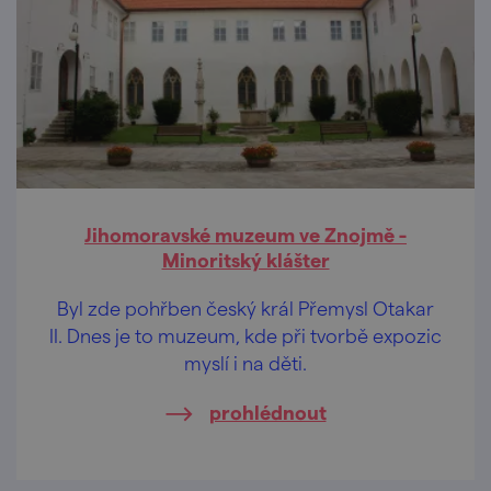
Jihomoravské muzeum ve Znojmě -
Minoritský klášter
Byl zde pohřben český král Přemysl Otakar
II. Dnes je to muzeum, kde při tvorbě expozic
myslí i na děti.
prohlédnout