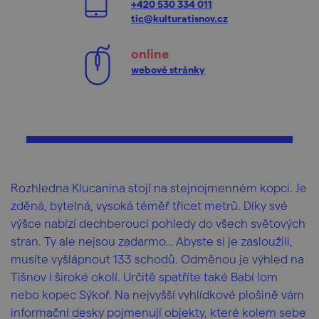
+420 530 334 011
tic@kulturatisnov.cz
online
webové stránky
Rozhledna Klucanina stojí na stejnojmenném kopci. Je
zděná, bytelná, vysoká téměř třicet metrů. Díky své
výšce nabízí dechberoucí pohledy do všech světových
stran. Ty ale nejsou zadarmo… Abyste si je zasloužili,
musíte vyšlápnout 133 schodů. Odměnou je výhled na
Tišnov i široké okolí. Určitě spatříte také Babí lom
nebo kopec Sýkoř. Na nejvyšší vyhlídkové plošině vám
informační desky pojmenují objekty, které kolem sebe