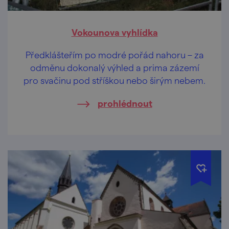
Vokounova vyhlídka
Předklášteřím po modré pořád nahoru – za
odměnu dokonalý výhled a prima zázemí
pro svačinu pod stříškou nebo širým nebem.
prohlédnout