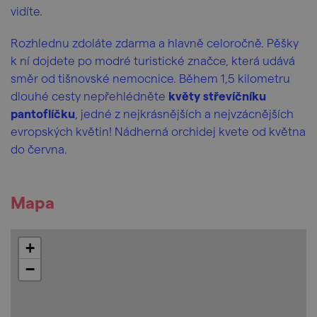
vidíte.
Rozhlednu zdoláte zdarma a hlavně celoročně. Pěšky
k ní dojdete po modré turistické značce, která udává
směr od tišnovské nemocnice. Během 1,5 kilometru
dlouhé cesty nepřehlédněte
květy střevíčníku
pantoflíčku
, jedné z nejkrásnějších a nejvzácnějších
evropských květin! Nádherná orchidej kvete od května
do června.
Mapa
+
−