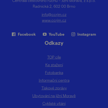
Centrála cestovního ruchu – Jižní Morava, z.s.p.o.
Radnická 2, 602 00 Brno
info@ccrjm.cz
www.ccrjm.cz
Facebook
YouTube
Instagram
Odkazy
TOP cíle
Ke stažení
Fotobanka
Informační centra
Tiskové zprávy
Ubytování na jižní Moravě
Cyklisté vítáni