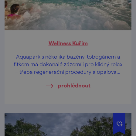
Wellness Kuřim
Aquapark s několika bazény, tobogánem a
fitkem má dokonalé zázemí i pro klidný relax
– třeba regenerační procedury a opalovací
terasu.
prohlédnout