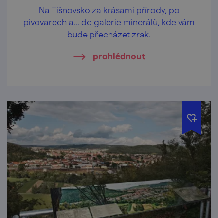
Na Tišnovsko za krásami přírody, po
pivovarech a... do galerie minerálů, kde vám
bude přecházet zrak.
prohlédnout