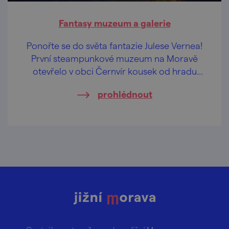
Fantasy muzeum a galerie
Ponořte se do světa fantazie Julese Vernea!
První steampunkové muzeum na Moravě
otevřelo v obci Černvír kousek od hradu
Pernštejn.
prohlédnout