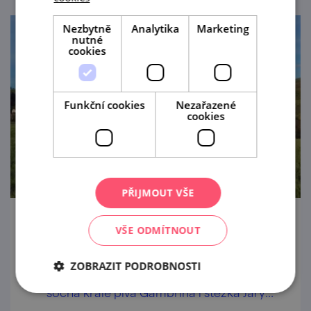
Nezbytně
Analytika
Marketing
nutné
cookies
Funkční cookies
Nezařazené
cookies
PŘIJMOUT VŠE
Lomnice u Tišnova
VŠE ODMÍTNOUT
Malebná Lomnice je neobjevená perla jižní
ZOBRAZIT PODROBNOSTI
Moravy. Čeká vás zámek, barokní náměstí,
socha krále piva Gambrina i stezka Járy
Cimrmana.