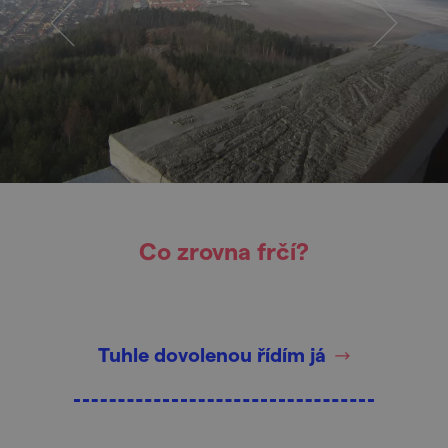
Co zrovna frčí?
Tuhle dovolenou řídím já