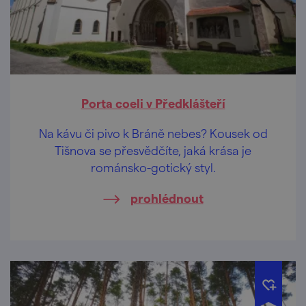
Porta coeli v Předklášteří
Na kávu či pivo k Bráně nebes? Kousek od
Tišnova se přesvědčíte, jaká krása je
románsko-gotický styl.
prohlédnout