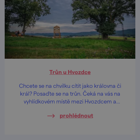
Trůn u Hvozdce
Chcete se na chvilku cítit jako královna či
král? Posaďte se na trůn. Čeká na vás na
vyhlídkovém místě mezi Hvozdcem a
Veverskými Knínicemi.
prohlédnout