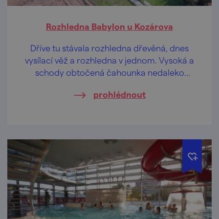
Rozhledna Babylon u Kozárova
Dříve tu stávala rozhledna dřevěná, dnes
vysílací věž a rozhledna v jednom. Vysoká a
schody obtočená čahounka nedaleko
Kozárova na Blanensku.
prohlédnout