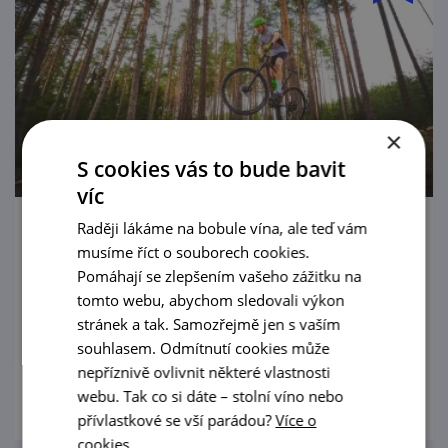
×
S cookies vás to bude bavit
víc
Raději lákáme na bobule vína, ale teď vám
Sportpark Boskovice
musíme říct o souborech cookies.
Pomáhají se zlepšením vašeho zážitku na
Rádi se na kole proháníte lesem? Boskovický
tomto webu, abychom sledovali výkon
Sportpark nabízí navíc pumptrack a parádní
stránek a tak. Samozřejmě jen s vaším
zázemí. Singletraily v lese Doubrava už
souhlasem. Odmítnutí cookies může
čekají.
nepříznivě ovlivnit některé vlastnosti
prohlédnout
webu. Tak co si dáte – stolní víno nebo
přívlastkové se vší parádou?
Více o
cookies