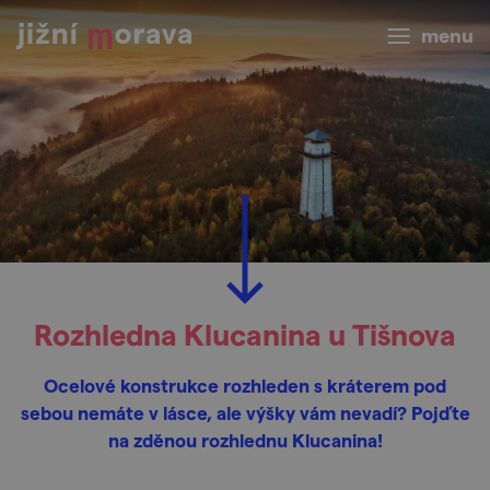
menu
Rozhledna Klucanina u Tišnova
Ocelové konstrukce rozhleden s kráterem pod
sebou nemáte v lásce, ale výšky vám nevadí? Pojďte
na zděnou rozhlednu Klucanina!