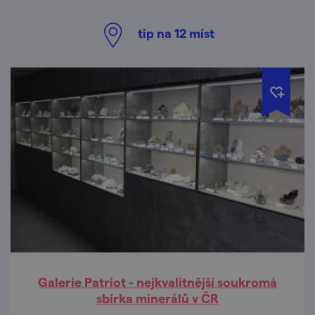
tip na
12
míst
Galerie Patriot - nejkvalitnější soukromá
sbírka minerálů v ČR