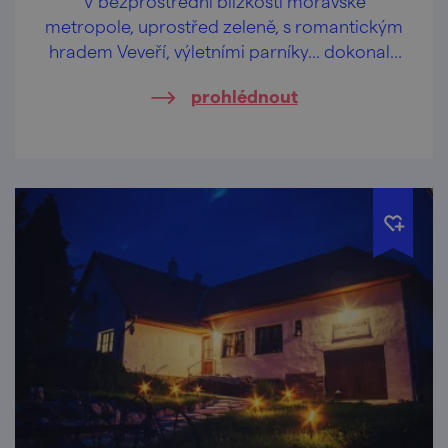
V bezprostřední blízkosti moravské
metropole, uprostřed zeleně, s romantickým
hradem Veveří, výletními parníky… dokonalý
relax!
prohlédnout