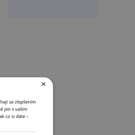
×
hají se zlepšením
ě jen s vaším
k co si dáte –