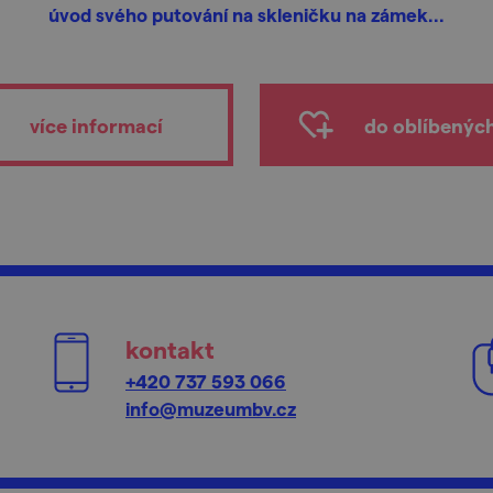
úvod svého putování na skleničku na zámek...
více informací
do oblíbenýc
kontakt
+420 737 593 066
info@muzeumbv.cz