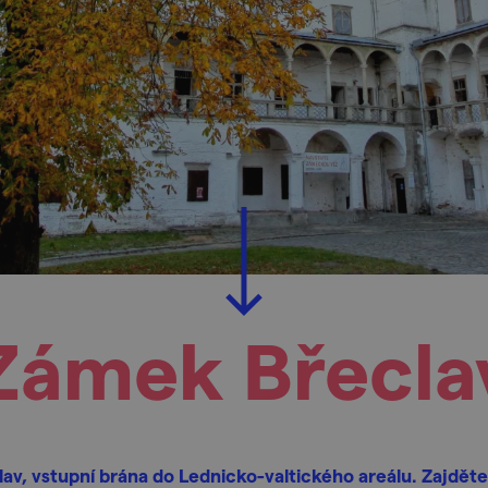
Zámek Břecla
lav, vstupní brána do Lednicko-valtického areálu. Zajděte 