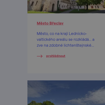
Město Břeclav
Město, co na kraji Lednicko-
valtického areálu se rozkládá… a
zve na zdobné lichtenštejnské
památky, ultramoderní kostel nebo
prohlédnout
pohádkovou synagogu.