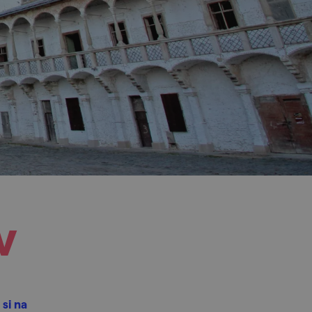
v
si na