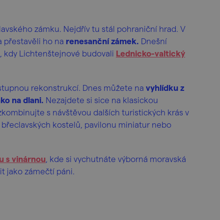
eclavského zámku. Nejdřív tu stál pohraniční hrad. V
 a přestavěli ho na
renesanční zámek.
Dnešní
, kdy Lichtenštejnové budovali
Lednicko-valtický
ostupnou rekonstrukcí. Dnes můžete na
vyhlídku z
ko na dlani.
Nezajdete si sice na klasickou
zkombinujte s návštěvou dalších turistických krás v
 břeclavských kostelů, pavilonu miniatur nebo
u s vinárnou
, kde si vychutnáte výborná moravská
it jako zámečtí páni.