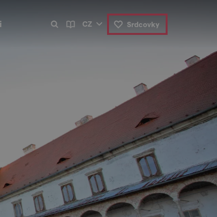
i
CZ
Srdcovky