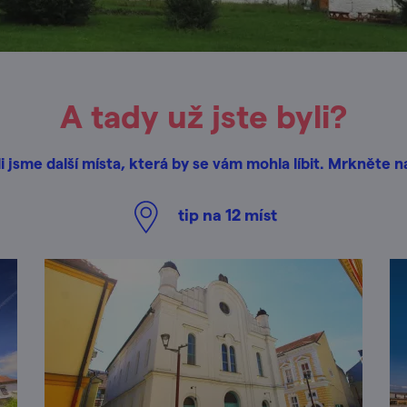
A tady už jste byli?
i jsme další místa, která by se vám mohla líbit. Mrkněte n
tip na
12
míst