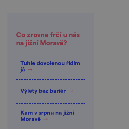
Co zrovna frčí u nás
na jižní Moravě?
Tuhle dovolenou řídím
já
Výlety bez bariér
Kam v srpnu na jižní
Moravě