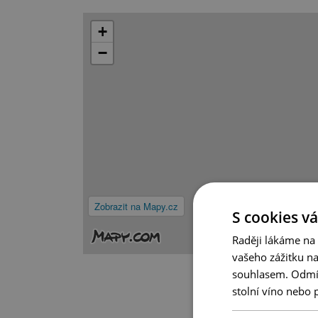
+
−
Zobrazit na Mapy.cz
S cookies vá
Raději lákáme na
vašeho zážitku n
souhlasem. Odmítn
stolní víno nebo 