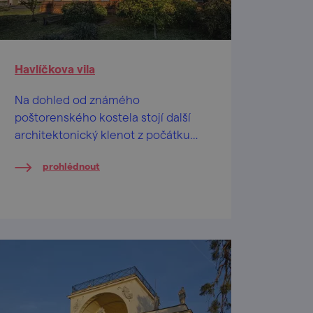
Havlíčkova vila
Na dohled od známého
poštorenského kostela stojí další
architektonický klenot z počátku
20. století. Dnes žije folklorem a
prohlédnout
voní kávou.