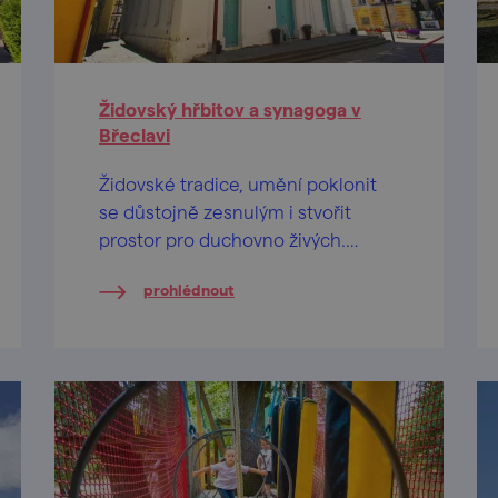
Židovský hřbitov a synagoga v
Břeclavi
Židovské tradice, umění poklonit
se důstojně zesnulým i stvořit
prostor pro duchovno živých.
Navštivte chráněné židovské
prohlédnout
památky v Břeclavi.