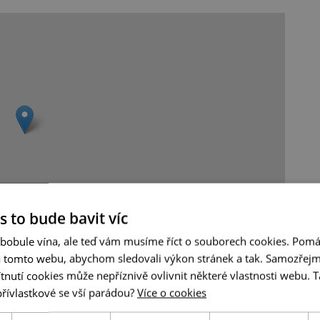
s to bude bavit víc
 bobule vína, ale teď vám musíme říct o souborech cookies. Pomá
Leaflet
|
© Seznam.cz a.s. a další
a tomto webu, abychom sledovali výkon stránek a tak. Samozřejm
utí cookies může nepříznivě ovlivnit některé vlastnosti webu. Ta
přívlastkové se vší parádou?
Více o cookies