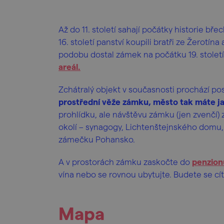
Až do 11. století sahají počátky historie bř
16. století panství koupili bratři ze Žerotína
podobu dostal zámek na počátku 19. století
areál.
Zchátralý objekt v současnosti prochází p
prostřední věže zámku, město tak máte ja
prohlídku, ale návštěvu zámku (jen zvenčí) 
okolí – synagogy, Lichtenštejnského domu,
zámečku Pohansko.
A v prostorách zámku zaskočte do
penzion
vína nebo se rovnou ubytujte. Budete se cít
Mapa