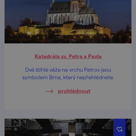
Katedrála sv. Petra a Pavla
Dvě štíhlé věže na vrchu Petrov jsou
symbolem Brna, který nepřehlédnete.
prohlédnout