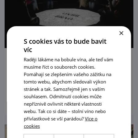
×
S cookies vás to bude bavit
víc
Raději lákáme na bobule vína, ale teď vám
Paměť národa: Tichá hrdinství
musíme říct o souborech cookies.
Pomáhají se zlepšením vašeho zážitku na
Dramatické příběhy z období obou totalit
tomto webu, abychom sledovali výkon
ožívají v Insitutu Paměti národa v Brně.
stránek a tak. Samozřejmě jen s vaším
prohlédnout
souhlasem. Odmítnutí cookies může
nepříznivě ovlivnit některé vlastnosti
webu. Tak co si dáte – stolní víno nebo
přívlastkové se vší parádou?
Více o
cookies