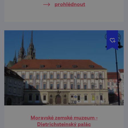
prohlédnout
Moravské zemské muzeum -
Dietrichsteinský palác