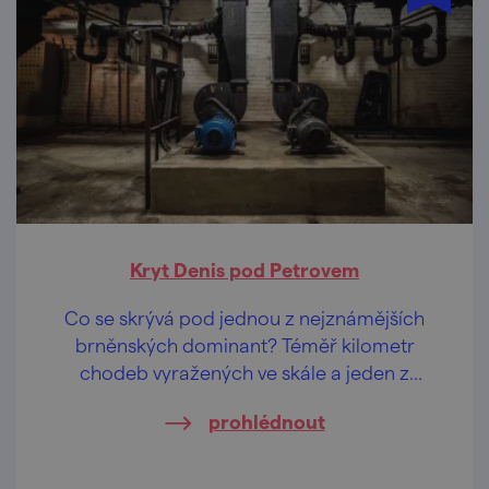
Kryt Denis pod Petrovem
Co se skrývá pod jednou z nejznámějších
brněnských dominant? Téměř kilometr
chodeb vyražených ve skále a jeden z
největších zpřístupněných krytů civilní
prohlédnout
obrany v Česku.