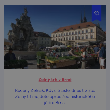
Zelný trh v Brně
Řečený Zelňák. Kdysi tržiště, dnes tržiště.
Zelný trh najdete uprostřed historického
jádra Brna.