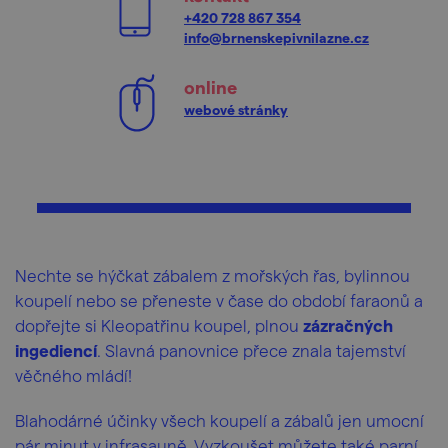
+420 728 867 354
info@brnenskepivnilazne.cz
online
webové stránky
Nechte se hýčkat zábalem z mořských řas, bylinnou
koupelí nebo se přeneste v čase do období faraonů a
dopřejte si Kleopatřinu koupel, plnou
zázračných
ingediencí
. Slavná panovnice přece znala tajemství
věčného mládí!
Blahodárné účinky všech koupelí a zábalů
jen umocní
pár minut v infrasauně. Vyzkoušet můžete také parní