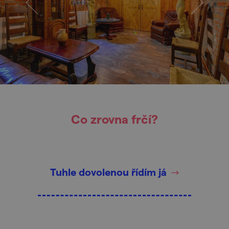
Co zrovna frčí?
Tuhle dovolenou řídím já