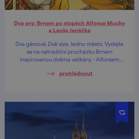
Dva sny: Brnem po stopách Alfonse Muchy
a Leoše Janáčka
Dva géniové. Dvě vize. Jedno město. Vydejte
se na netradiční procházku Brnem
inspirovanou dvěma velikány - Alfonsem
Muchou a Leošem Janáčkem.
prohlédnout