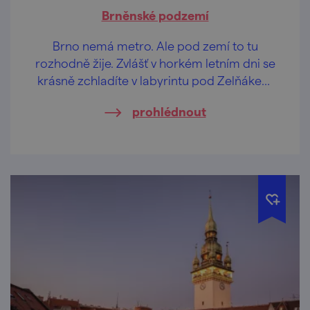
Brněnské podzemí
Brno nemá metro. Ale pod zemí to tu
rozhodně žije. Zvlášť v horkém letním dni se
krásně zchladíte v labyrintu pod Zelňákem
nebo v kostnici na Jakubáku.
prohlédnout