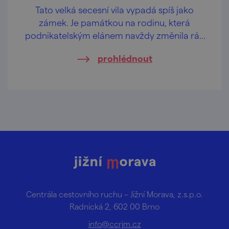
Tato velká secesní vila vypadá spíš jako
zámek. Je památkou na rodinu, která
podnikatelským elánem navždy změnila ráz
obce Svitávka.
prohlédnout
Centrála cestovního ruchu – Jižní Morava, z.s.p.o.
Radnická 2, 602 00 Brno
info@ccrjm.cz