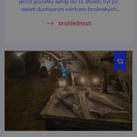
jehož počátky sahají do 13. století, byl po
staletí duchovním centrem brněnských
měšťanů a dodnes patří k nejvýznamnějším
prohlédnout
gotickým památkám města.