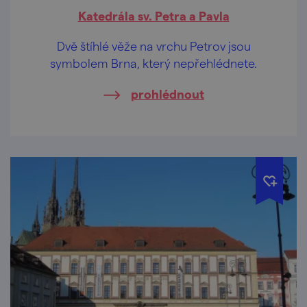
Katedrála sv. Petra a Pavla
Dvě štíhlé věže na vrchu Petrov jsou
symbolem Brna, který nepřehlédnete.
prohlédnout