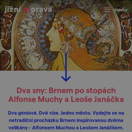
menu
Dva sny: Brnem po stopách
Alfonse Muchy a Leoše Janáčka
Dva géniové. Dvě vize. Jedno město. Vydejte se na
netradiční procházku Brnem inspirovanou dvěma
velikány - Alfonsem Muchou a Leošem Janáčkem.