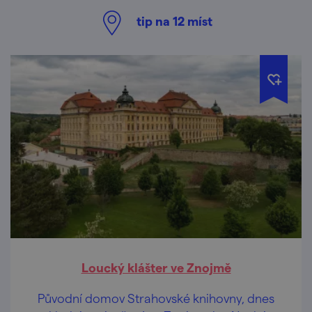
tip na
12
míst
Loucký klášter ve Znojmě
Původní domov Strahovské knihovny, dnes