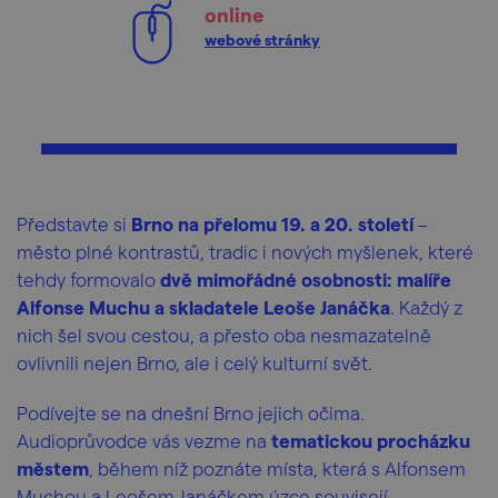
online
webové stránky
Představte si
Brno na přelomu 19. a 20. století
–
město plné kontrastů, tradic i nových myšlenek, které
tehdy formovalo
dvě mimořádné osobnosti: malíře
Alfonse Muchu a skladatele Leoše Janáčka
. Každý z
nich šel svou cestou, a přesto oba nesmazatelně
ovlivnili nejen Brno, ale i celý kulturní svět.
Podívejte se na dnešní Brno jejich očima.
Audioprůvodce vás vezme na
tematickou procházku
městem
, během níž poznáte místa, která s Alfonsem
Muchou a Leošem Janáčkem úzce souvisejí.