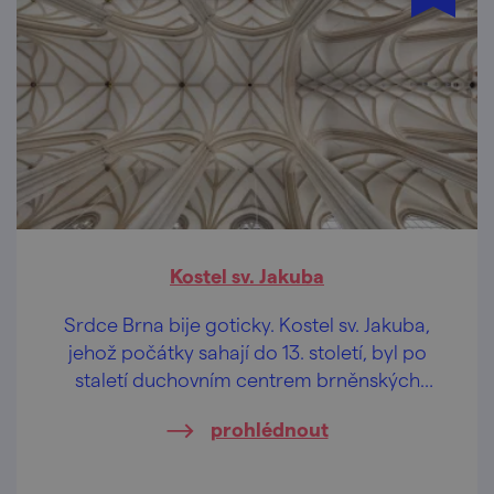
Kostel sv. Jakuba
Srdce Brna bije goticky. Kostel sv. Jakuba,
jehož počátky sahají do 13. století, byl po
staletí duchovním centrem brněnských
měšťanů a dodnes patří k nejvýznamnějším
prohlédnout
gotickým památkám města.