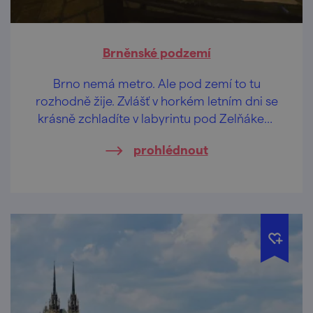
Brněnské podzemí
Brno nemá metro. Ale pod zemí to tu
rozhodně žije. Zvlášť v horkém letním dni se
krásně zchladíte v labyrintu pod Zelňákem
nebo v kostnici na Jakubáku.
prohlédnout