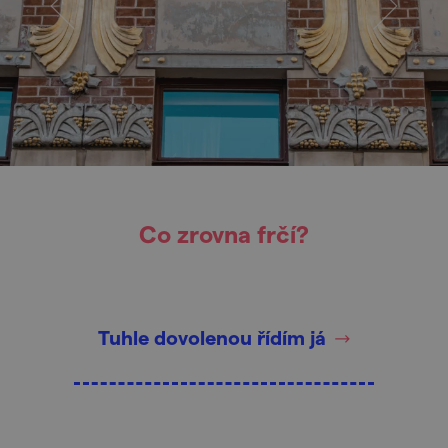
Co zrovna frčí?
Tuhle dovolenou řídím já