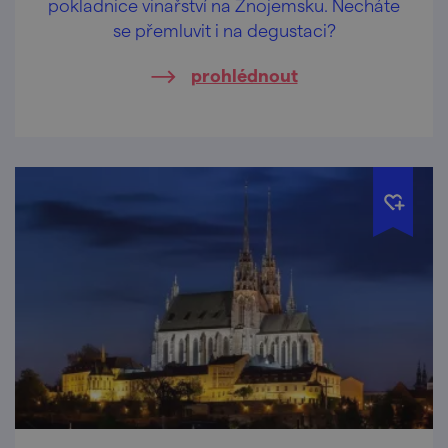
pokladnice vinařství na Znojemsku. Necháte
se přemluvit i na degustaci?
prohlédnout