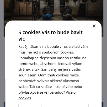
×
S cookies vás to bude bavit
víc
Raději lákáme na bobule vína, ale teď vám
Kryt Denis pod Petrovem
musíme říct o souborech cookies.
Co se skrývá pod jednou z nejznámějších
Pomáhají se zlepšením vašeho zážitku na
brněnských dominant? Téměř kilometr
tomto webu, abychom sledovali výkon
chodeb vyražených ve skále a jeden z
stránek a tak. Samozřejmě jen s vaším
souhlasem. Odmítnutí cookies může
největších zpřístupněných krytů civilní
prohlédnout
nepříznivě ovlivnit některé vlastnosti
obrany v Česku.
webu. Tak co si dáte – stolní víno nebo
přívlastkové se vší parádou?
Více o
cookies