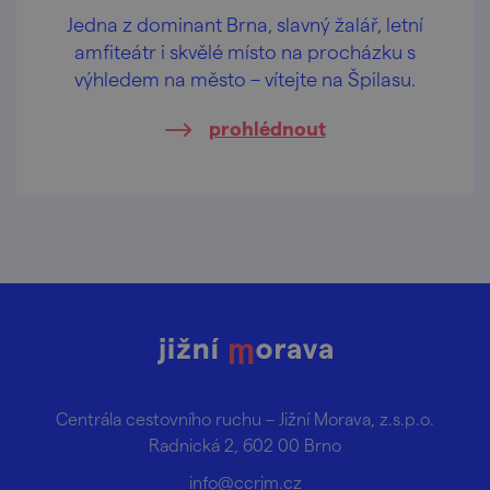
Jedna z dominant Brna, slavný žalář, letní
amfiteátr i skvělé místo na procházku s
výhledem na město – vítejte na Špilasu.
prohlédnout
Centrála cestovního ruchu – Jižní Morava, z.s.p.o.
Radnická 2, 602 00 Brno
info@ccrjm.cz