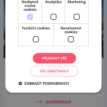
Nezbytně
Analytika
Marketing
nutné
cookies
Funkční cookies
Nezařazené
cookies
PŘIJMOUT VŠE
Zelný trh v Brně
VŠE ODMÍTNOUT
Řečený Zelňák. Kdysi tržiště, dnes tržiště.
ZOBRAZIT PODROBNOSTI
Zelný trh najdete uprostřed historického
jádra Brna.
prohlédnout