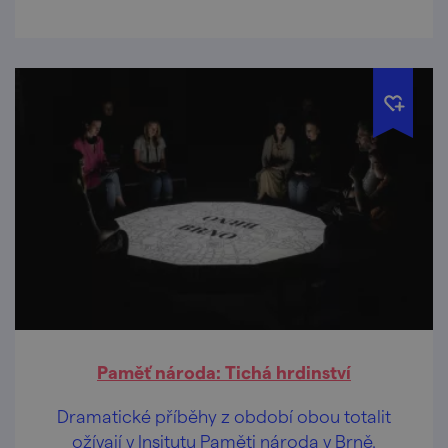
Paměť národa: Tichá hrdinství
Dramatické příběhy z období obou totalit
ožívají v Insitutu Paměti národa v Brně.