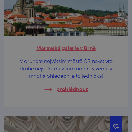
Moravská galerie v Brně
V druhém největším městě ČR navštivte
druhé největší muzeum umění v zemi. V
mnoha ohledech je to jednička!
prohlédnout