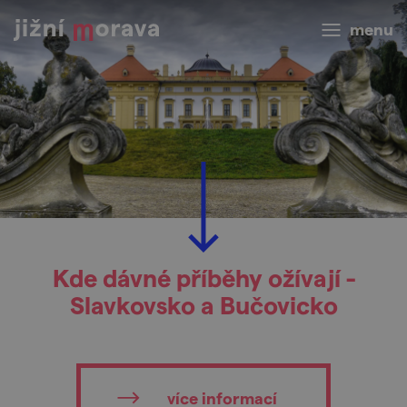
menu
Kde dávné příběhy ožívají -
Slavkovsko a Bučovicko
více informací