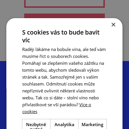
×
do oblíbených
S cookies vás to bude bavit
víc
Raději lákáme na bobule vína, ale teď vám
musíme říct o souborech cookies.
Pomáhají se zlepšením vašeho zážitku na
tomto webu, abychom sledovali výkon
stránek a tak. Samozřejmě jen s vaším
souhlasem. Odmítnutí cookies může
nepříznivě ovlivnit některé vlastnosti
Centrála cestovního ruchu – Jižní Morava, z.s.p.o.
webu. Tak co si dáte – stolní víno nebo
Radnická 2, 602 00 Brno
přívlastkové se vší parádou?
Více o
cookies
info@ccrjm.cz
www.ccrjm.cz
Nezbytně
Analytika
Marketing
nutné