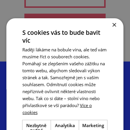
×
do oblíbených
S cookies vás to bude bavit
víc
Raději lákáme na bobule vína, ale teď vám
musíme říct o souborech cookies.
Pomáhají se zlepšením vašeho zážitku na
tomto webu, abychom sledovali výkon
stránek a tak. Samozřejmě jen s vaším
souhlasem. Odmítnutí cookies může
nepříznivě ovlivnit některé vlastnosti
Centrála cestovního ruchu – Jižní Morava, z.s.p.o.
webu. Tak co si dáte – stolní víno nebo
Radnická 2, 602 00 Brno
přívlastkové se vší parádou?
Více o
cookies
info@ccrjm.cz
www.ccrjm.cz
Nezbytně
Analytika
Marketing
nutné