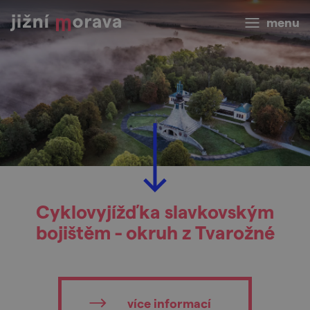
menu
Cyklovyjížďka slavkovským
bojištěm - okruh z Tvarožné
více informací