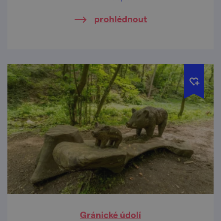
prohlédnout
Gránické údolí