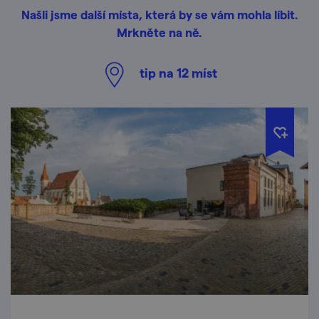
Našli jsme další místa, která by se vám mohla líbit.
Mrkněte na ně.
tip na
12
míst