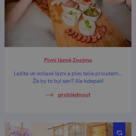
Pivní lázně Znojmo
Ležíte ve voňavé lázni a pivo teče proudem…
Že by to byl sen? Ale kdepak!
prohlédnout