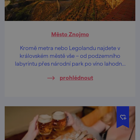
Město Znojmo
Kromě metra nebo Legolandu najdete v
královském městě vše – od podzemního
labyrintu přes národní park po víno lahodné
jako nebeský nektar.
prohlédnout