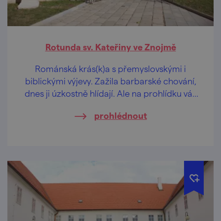
Rotunda sv. Kateřiny ve Znojmě
Románská krás(k)a s přemyslovskými i
biblickými výjevy. Zažila barbarské chování,
dnes ji úzkostně hlídají. Ale na prohlídku vás
rádi vezmou!
prohlédnout