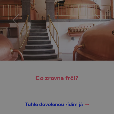
Co zrovna frčí?
Tuhle dovolenou řídím já