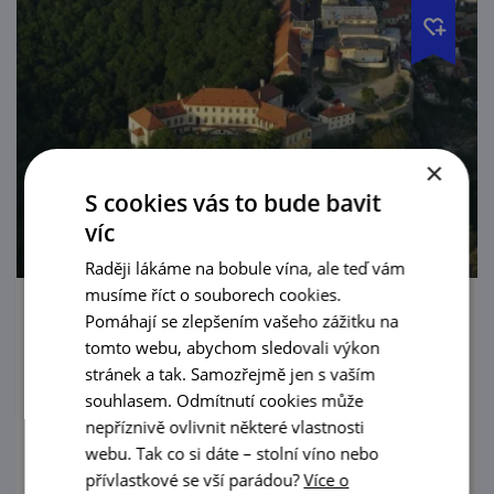
×
S cookies vás to bude bavit
víc
Raději lákáme na bobule vína, ale teď vám
musíme říct o souborech cookies.
Pomáhají se zlepšením vašeho zážitku na
Znojemský hrad
tomto webu, abychom sledovali výkon
Hrad ve městě, s výhledem do údolí Dyje, až
stránek a tak. Samozřejmě jen s vaším
se tají dech… a pár kroků odtud rotunda a
souhlasem. Odmítnutí cookies může
nepříznivě ovlivnit některé vlastnosti
ještě můžete degustovat víno. Třeba to
webu. Tak co si dáte – stolní víno nebo
znojemské.
prohlédnout
přívlastkové se vší parádou?
Více o