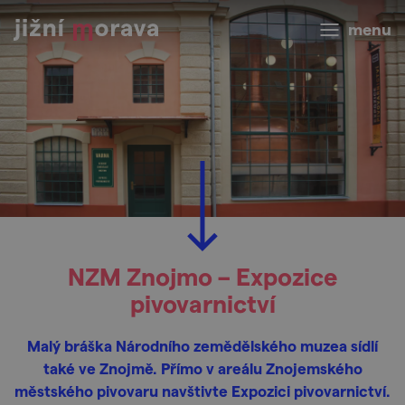
menu
NZM Znojmo – Expozice
pivovarnictví
Malý bráška Národního zemědělského muzea sídlí
také ve Znojmě. Přímo v areálu Znojemského
městského pivovaru navštivte Expozici pivovarnictví.