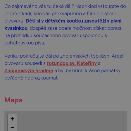
Co zajímavého vás tu čeká dál? Například vstoupíte do
jedné z kádí, kde vás překvapí kino a film o historii
pivovaru.
Děti si v dětském koutku zasoutěží s pivní
kvasinkou
, dospělí zase ocení možnost získat bonus
na prohlídku současného pivovaru spojenou s
ochutnávkou piva.
Venku pokračujte dál po znojemských topkách. Areál
pivovaru sousedí s
rotundou sv. Kateřiny
a
Znojemským hradem
a byl by hřích krásné památky
pořádně neprozkoumat.
Mapa
+
−