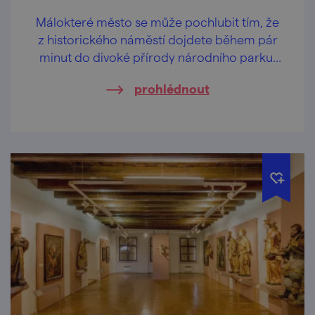
Málokteré město se může pochlubit tím, že
z historického náměstí dojdete během pár
minut do divoké přírody národního parku.
Ve Znojmě to jde – stačí zamířit do
prohlédnout
Gránického údolí.