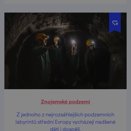
Znojemské podzemí
Z jednoho z nejrozsáhlejších podzemních
labyrintů střední Evropy vycházejí nadšené
děti i dospělí.