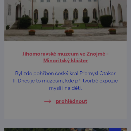
Jihomoravské muzeum ve Znojmě -
Minoritský klášter
Byl zde pohřben český král Přemysl Otakar
II. Dnes je to muzeum, kde při tvorbě expozic
myslí i na děti.
prohlédnout