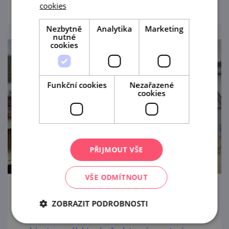
cookies
Nezbytně
Analytika
Marketing
nutné
cookies
Funkční cookies
Nezařazené
cookies
PŘIJMOUT VŠE
VŠE ODMÍTNOUT
Muzeum motorismu ve Znojmě
ZOBRAZIT PODROBNOSTI
Sejděte k pohodové Dyji. V bývalé vodárně