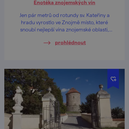
Enotéka znojemských vín
Jen pár metrů od rotundy sv. Kateřiny a
hradu vyrostlo ve Znojmě místo, které
snoubí nejlepší vína znojemské oblasti,
moderní design a ikonické výhledy.
prohlédnout