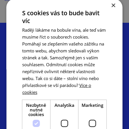
×
S cookies vás to bude bavit
víc
Raději lákáme na bobule vína, ale teď vám
musíme říct o souborech cookies.
Pomáhají se zlepšením vašeho zážitku na
tomto webu, abychom sledovali výkon
stránek a tak. Samozřejmě jen s vaším
Centrála cestovního ruchu – Jižní Morava, z.s.p.o.
souhlasem. Odmítnutí cookies může
Radnická 2, 602 00 Brno
nepříznivě ovlivnit některé vlastnosti
info@ccrjm.cz
webu. Tak co si dáte – stolní víno nebo
www.ccrjm.cz
přívlastkové se vší parádou?
Více o
cookies
Facebook
YouTube
Instagram
Nezbytně
Analytika
Marketing
Odkazy
nutné
cookies
TOP cíle