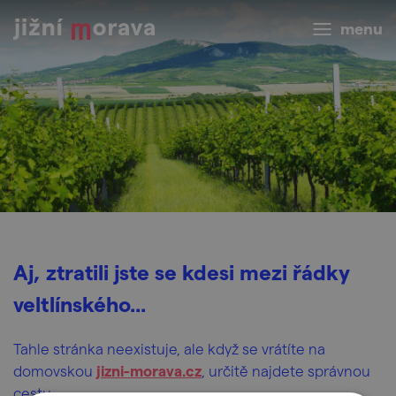
menu
Aj, ztratili jste se kdesi mezi řádky
veltlínského...
Tahle stránka neexistuje, ale když se vrátíte na
domovskou
j
izni-morava.cz
, určitě najdete správnou
cestu.